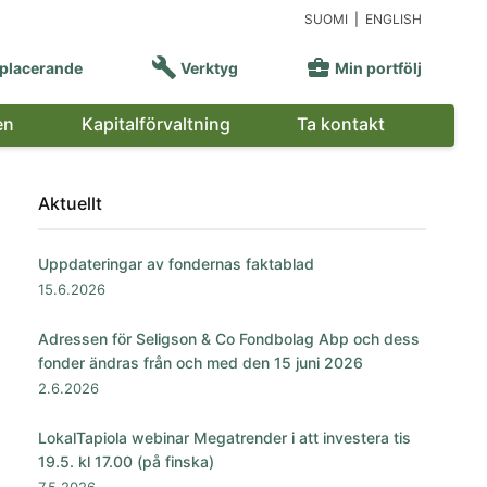
SUOMI
|
ENGLISH


placerande
Verktyg
Min portfölj
en
Kapitalförvaltning
Ta kontakt
Aktuellt
Uppdateringar av fondernas faktablad
15.6.2026
Adressen för Seligson & Co Fondbolag Abp och dess
fonder ändras från och med den 15 juni 2026
2.6.2026
LokalTapiola webinar Megatrender i att investera tis
19.5. kl 17.00 (på finska)