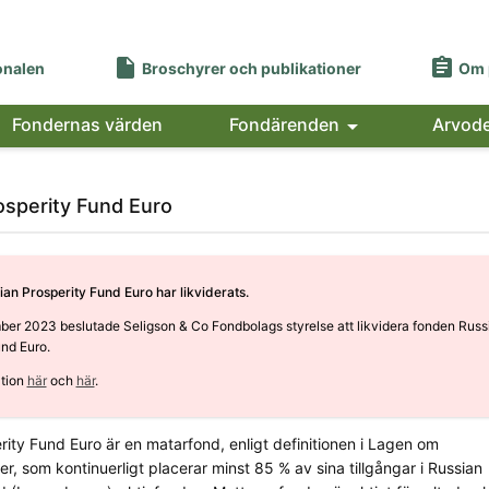


onalen
Broschyrer och publikationer
Om 
Fondernas värden
Fondärenden

Arvod
osperity Fund Euro
an Prosperity Fund Euro har likviderats.
er 2023 beslutade Seligson & Co Fondbolags styrelse att likvidera fonden Russ
und Euro.
tion
här
och
här
.
rity Fund Euro är en matarfond, enligt definitionen i Lagen om
r, som kontinuerligt placerar minst 85 % av sina tillgångar i Russian