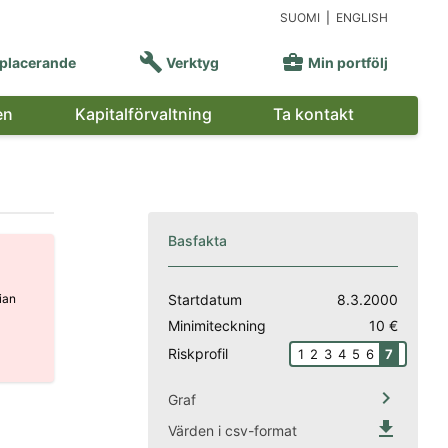
SUOMI
|
ENGLISH


placerande
Verktyg
Min portfölj
en
Kapitalförvaltning
Ta kontakt
Basfakta
ian
Startdatum
8.3.2000
Minimiteckning
10 €
Riskprofil
1
2
3
4
5
6
7

Graf

Värden i csv-format