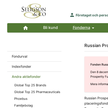

Företaget och pers

Bli kund
Fonderna

Russian Pr
Fondurval
Fonden Russi
Indexfonder
Den 8 decemb
Andra aktiefonder
Prosperity F
Mera informa
Global Top 25 Brands
Global Top 25 Pharmaceuticals
Russian Prospe
Phoebus
placeringsfonde
Familjebolag