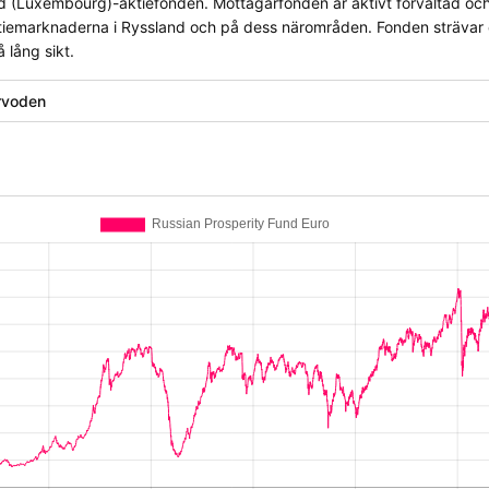
d (Luxembourg)-aktiefonden. Mottagarfonden är aktivt förvaltad oc
tiemarknaderna i Ryssland och på dess närområden. Fonden strävar 
 lång sikt.
rvoden