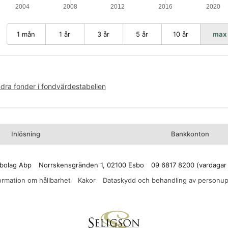
1 mån
1 år
3 år
5 år
10 år
max
ra fonder i fondvärdestabellen
Inlösning
Bankkonton
bolag Abp
Norrskensgränden 1, 02100 Esbo
09 6817 8200 (vardagar
ormation om hållbarhet
Kakor
Dataskydd och behandling av personup