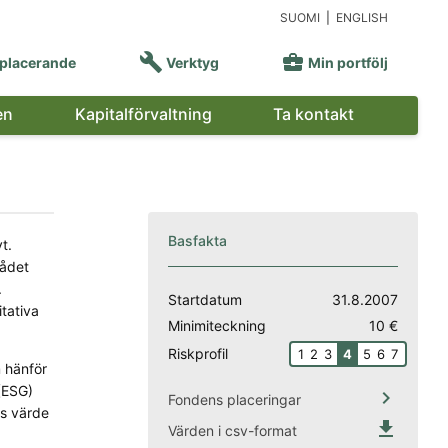
SUOMI
|
ENGLISH


placerande
Verktyg
Min portfölj
en
Kapitalförvaltning
Ta kontakt
Basfakta
t.
rådet
.
Startdatum
31.8.2007
tativa
Minimiteckning
10 €
Riskprofil
1
2
3
4
5
6
7
 hänför
 (ESG)

Fondens placeringar
as värde

Värden i csv-format