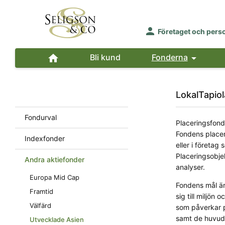

Företaget och pers

Bli kund
Fonderna

LokalTapio
Fondurval
Placeringsfond
Fondens placer
Indexfonder
eller i företa
Placeringsobje
Andra aktiefonder
analyser.
Europa Mid Cap
Fondens mål är
Framtid
sig till miljön
Välfärd
som påverkar p
samt de huvud
Utvecklade Asien