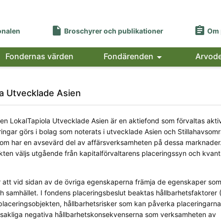


onalen
Broschyrer och publikationer
Om 
Fondernas värden
Fondärenden

Arvod
la Utvecklade Asien
en LokalTapiola Utvecklade Asien är en aktiefond som förvaltas aktiv
ingar görs i bolag som noterats i utvecklade Asien och Stillahavsom
g som har en avsevärd del av affärsverksamheten på dessa marknader
kten väljs utgående från kapitalförvaltarens placeringssyn och kvanti
 att vid sidan av de övriga egenskaperna främja de egenskaper som
 och samhället. I fondens placeringsbeslut beaktas hållbarhetsfaktorer
laceringsobjekten, hållbarhetsrisker som kan påverka placeringarn
sakliga negativa hållbarhetskonsekvenserna som verksamheten av