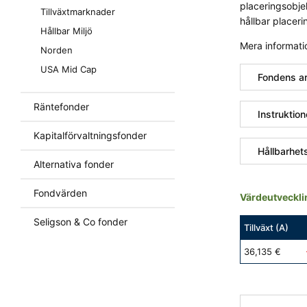
placeringsobjek
Tillväxtmarknader
hållbar placeri
Hållbar Miljö
Mera informati
Norden
USA Mid Cap
Fondens a
Räntefonder
Instruktion
Kapitalförvaltningsfonder
Hållbarhet
Alternativa fonder
Fondvärden
Värdeutveckli
Seligson & Co fonder
Tillväxt (A)
36,135 €