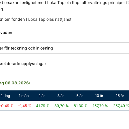
t orsakar i enlighet med LokalTapiola Kapitalförvaltnings principer f
ng.
on om fonden I
LokalTapiolas nättjänst
.
rvoden
er för teckning och inlösning
srelaterade upplysningar
ng 06.08.2026:
1 dag
1 mån
1 år
3 år
5 år
10 år
15 år
-0,49 %
-1,45 %
41,79 %
89,70 %
81,30 %
157,70 %
257,49 