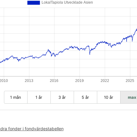
1 mån
1 år
3 år
5 år
10 år
max
ra fonder i fondvärdestabellen