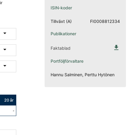
ör
ISIN-koder
Tillväxt (A)
FI0008812334

Publikationer

Faktablad

Portföljförvaltare

Hannu Salminen, Perttu Hytönen
20 år
%
-