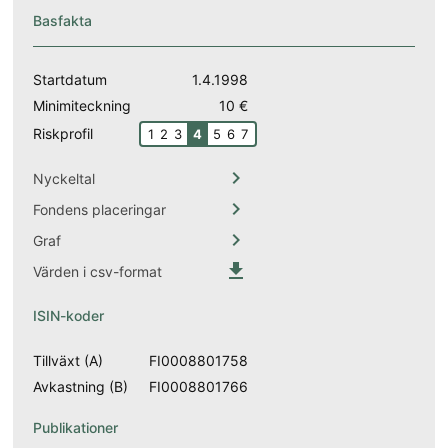
Basfakta
Startdatum
1.4.1998
Minimiteckning
10 €
Riskprofil
1
2
3
4
5
6
7

Nyckeltal

Fondens placeringar

Graf

Värden i csv-format
ISIN-koder
Tillväxt (A)
FI0008801758
Avkastning (B)
FI0008801766
Publikationer