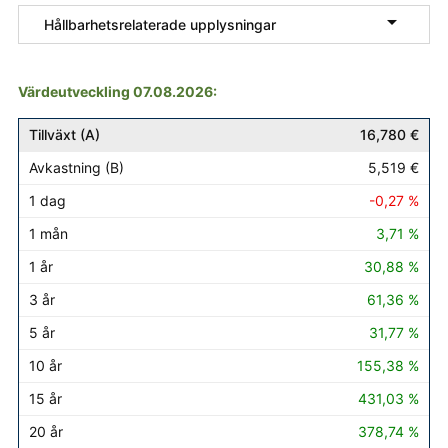

Hållbarhetsrelaterade upplysningar
Värdeutveckling 07.08.2026:
Tillväxt (A)
Avkastning (B)
1 dag
1 mån
1 år
3 år
16,780 €
5,519 €
-0,27 %
3,71 %
30,88 %
61,36 %
31,77 %
155,38 %
431,03 %
378,74 %