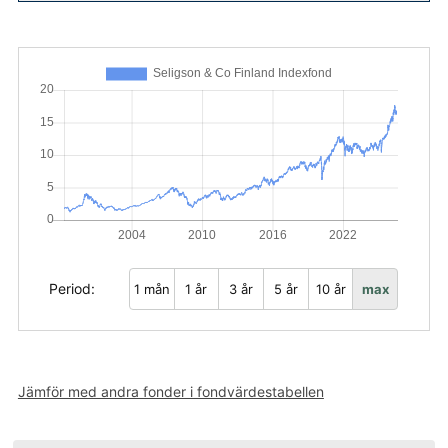
Period:
1 mån
1 år
3 år
5 år
10 år
max
Jämför med andra fonder i fondvärdestabellen