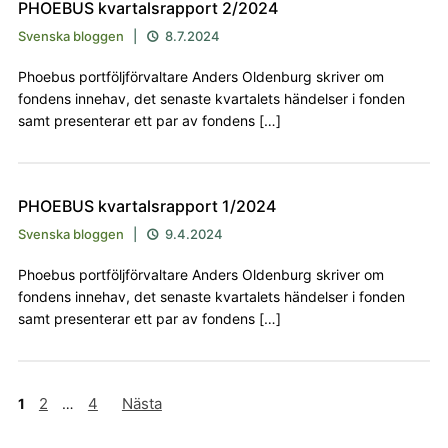
PHOEBUS kvartalsrapport 2/2024
Svenska bloggen
|
8.7.2024

Phoebus portföljförvaltare Anders Oldenburg skriver om
fondens innehav, det senaste kvartalets händelser i fonden
samt presenterar ett par av fondens […]
PHOEBUS kvartalsrapport 1/2024
Svenska bloggen
|
9.4.2024

Phoebus portföljförvaltare Anders Oldenburg skriver om
fondens innehav, det senaste kvartalets händelser i fonden
samt presenterar ett par av fondens […]
Sidnumrering
2
4
Nästa
1
…
för