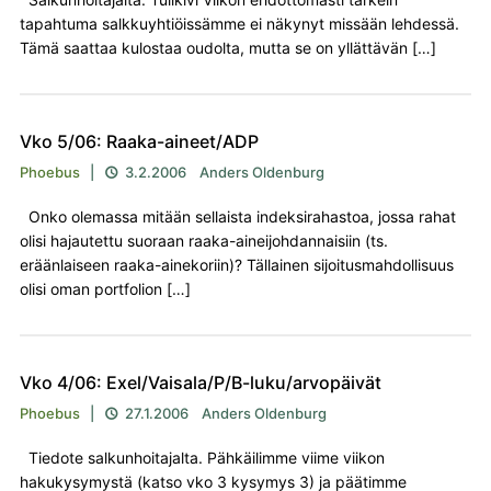
tapahtuma salkkuyhtiöissämme ei näkynyt missään lehdessä.
Tämä saattaa kulostaa oudolta, mutta se on yllättävän […]
Vko 5/06: Raaka-aineet/ADP
Phoebus
|
3.2.2006
Anders Oldenburg

Onko olemassa mitään sellaista indeksirahastoa, jossa rahat
olisi hajautettu suoraan raaka-aineijohdannaisiin (ts.
eräänlaiseen raaka-ainekoriin)? Tällainen sijoitusmahdollisuus
olisi oman portfolion […]
Vko 4/06: Exel/Vaisala/P/B-luku/arvopäivät
Phoebus
|
27.1.2006
Anders Oldenburg

Tiedote salkunhoitajalta. Pähkäilimme viime viikon
hakukysymystä (katso vko 3 kysymys 3) ja päätimme