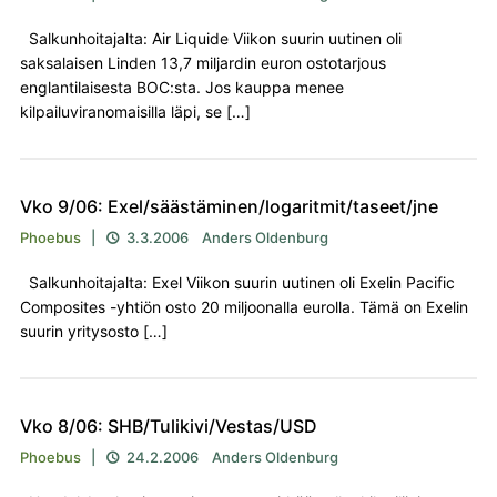
Salkunhoitajalta: Air Liquide Viikon suurin uutinen oli
saksalaisen Linden 13,7 miljardin euron ostotarjous
englantilaisesta BOC:sta. Jos kauppa menee
kilpailuviranomaisilla läpi, se […]
Vko 9/06: Exel/säästäminen/logaritmit/taseet/jne
Phoebus
|
3.3.2006
Anders Oldenburg

Salkunhoitajalta: Exel Viikon suurin uutinen oli Exelin Pacific
Composites -yhtiön osto 20 miljoonalla eurolla. Tämä on Exelin
suurin yritysosto […]
Vko 8/06: SHB/Tulikivi/Vestas/USD
Phoebus
|
24.2.2006
Anders Oldenburg
