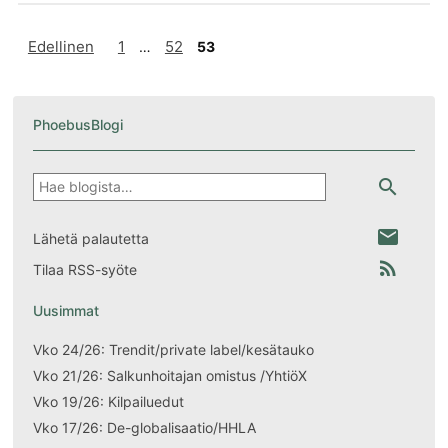
Artikkelien
Edellinen
1
52
…
53
sivutus
PhoebusBlogi
Hae
search
email
Lähetä palautetta
rss_feed
Tilaa RSS-syöte
Uusimmat
Vko 24/26: Trendit/private label/kesätauko
Vko 21/26: Salkunhoitajan omistus /YhtiöX
Vko 19/26: Kilpailuedut
Vko 17/26: De-globalisaatio/HHLA