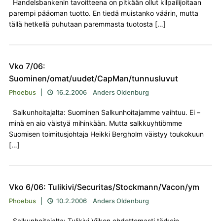
Handelsbankenin tavoitteena on pitkään ollut kilpailijoitaan
parempi pääoman tuotto. En tiedä muistanko väärin, mutta
tällä hetkellä puhutaan paremmasta tuotosta […]
Vko 7/06:
Suominen/omat/uudet/CapMan/tunnusluvut
Phoebus
|
16.2.2006
Anders Oldenburg

Salkunhoitajalta: Suominen Salkunhoitajamme vaihtuu. Ei –
minä en aio väistyä mihinkään. Mutta salkkuyhtiömme
Suomisen toimitusjohtaja Heikki Bergholm väistyy toukokuun
[…]
Vko 6/06: Tulikivi/Securitas/Stockmann/Vacon/ym
Phoebus
|
10.2.2006
Anders Oldenburg

Salkunhoitajalta: Tulikivi Viikon ehdottomasti tärkein