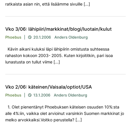
ratkaista asian nin, että lisäämme sivuille […]
Vko 3/06: lähipiiri/markkinat/blogi/luotain/kulut
Phoebus
|
20.1.2006
Anders Oldenburg

Kävin aikani kuluksi läpi lähipiirin omistusta suhteessa
rahaston kokoon 2003- 2005. Kuten kirjoititkin, pari isoa
lunastusta on tullut viime […]
Vko 2/06: käteinen/Vaisala/optiot/USA
Phoebus
|
13.1.2006
Anders Oldenburg

1. Olet pienentänyt Phoebuksen käteisen osuuden 10%:sta
alle 4%:iin, vaikka olet arvioinut varsinkin Suomen markkinat jo
melko arvokkaiksi.Voitko perustella? […]