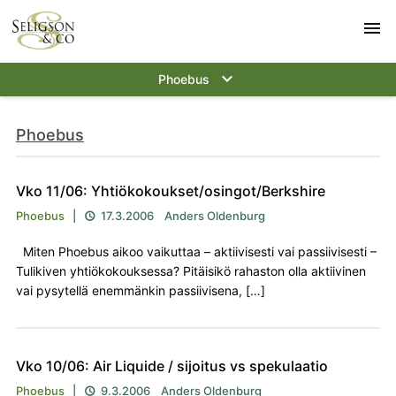
menu
keyboard_arrow_down
Phoebus
Phoebus
Vko 11/06: Yhtiökokoukset/osingot/Berkshire
Phoebus
|
17.3.2006
Anders Oldenburg

Miten Phoebus aikoo vaikuttaa – aktiivisesti vai passiivisesti –
Tulikiven yhtiökokouksessa? Pitäisikö rahaston olla aktiivinen
vai pysytellä enemmänkin passiivisena, […]
Vko 10/06: Air Liquide / sijoitus vs spekulaatio
Phoebus
|
9.3.2006
Anders Oldenburg
