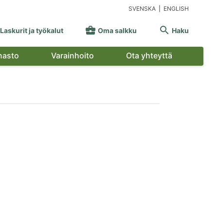
SVENSKA
|
ENGLISH


Laskurit ja työkalut
Oma salkku
Haku
nasto
Varainhoito
Ota yhteyttä