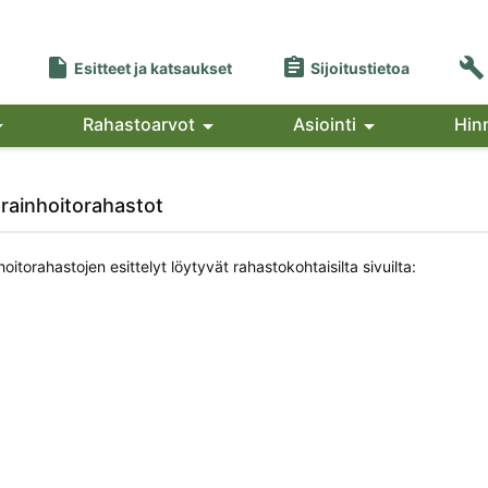



Esitteet ja katsaukset
Sijoitustietoa

Rahastoarvot

Asiointi

Hin
arainhoitorahastot
oitorahastojen esittelyt löytyvät rahastokohtaisilta sivuilta: