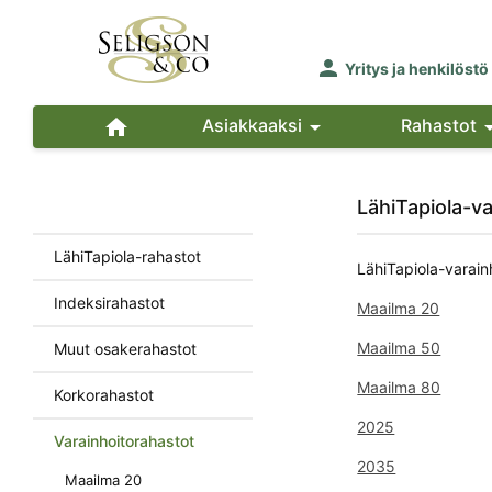

Yritys ja henkilöstö

Asiakkaaksi

Rahastot
LähiTapiola-v
LähiTapiola-rahastot
LähiTapiola-varainh
Indeksirahastot
Maailma 20
Maailma 50
Muut osakerahastot
Maailma 80
Korkorahastot
2025
Varainhoitorahastot
2035
Maailma 20