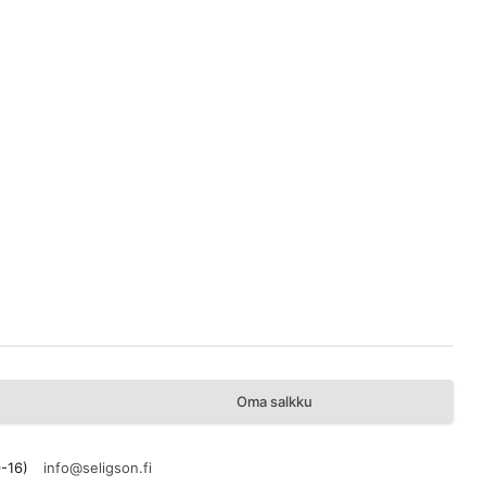
Oma salkku
9-16)