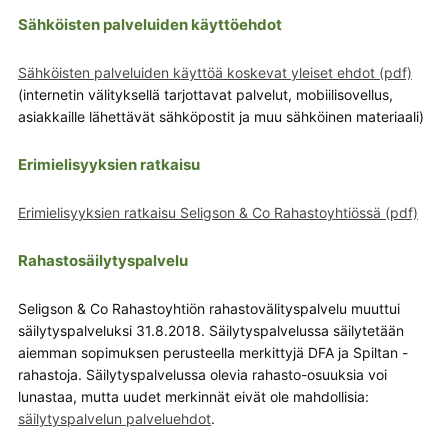
Sähköisten palveluiden käyttöehdot
Sähköisten palveluiden käyttöä koskevat yleiset ehdot (pdf)
(internetin välityksellä tarjottavat palvelut, mobiilisovellus,
asiakkaille lähettävät sähköpostit ja muu sähköinen materiaali)
Erimielisyyksien ratkaisu
Erimielisyyksien ratkaisu Seligson & Co Rahastoyhtiössä (pdf)
Rahastosäilytyspalvelu
Seligson & Co Rahastoyhtiön rahastovälityspalvelu muuttui
säilytyspalveluksi 31.8.2018. Säilytyspalvelussa säilytetään
aiemman sopimuksen perusteella merkittyjä DFA ja Spiltan -
rahastoja. Säilytyspalvelussa olevia rahasto-osuuksia voi
lunastaa, mutta uudet merkinnät eivät ole mahdollisia:
säilytyspalvelun palveluehdot
.