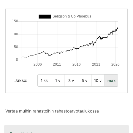
Jakso:
1 kk
1 v
3 v
5 v
10 v
max
Vertaa muihin rahastoihin rahastoarvotaulukossa