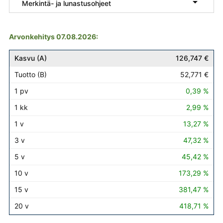

Merkintä- ja lunastusohjeet
Arvonkehitys 07.08.2026:
Kasvu (A)
Tuotto (B)
1 pv
1 kk
1 v
3 v
5 v
10 v
126,747 €
52,771 €
0,39 %
2,99 %
13,27 %
47,32 %
45,42 %
173,29 %
381,47 %
418,71 %