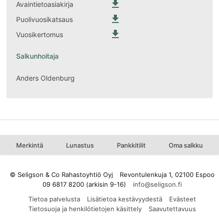

Avaintietoasiakirja

Puolivuosikatsaus

Vuosikertomus
Salkunhoitaja
Anders Oldenburg
Merkintä
Lunastus
Pankkitilit
Oma salkku
© Seligson & Co Rahastoyhtiö Oyj
Revontulenkuja 1, 02100 Espoo
09 6817 8200 (arkisin 9-16)
Tietoa palvelusta
Lisätietoa kestävyydestä
Evästeet
Tietosuoja ja henkilötietojen käsittely
Saavutettavuus