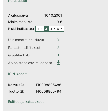
Perustiedot
Aloituspäivä
10.10.2001
Minimimerkintä
10 €
Riski-indikaattori
1
2
3
4
5
6
7

Uusimmat tunnusluvut

Rahaston sijoitukset

Graafityökalu

Arvohistoria csv-muodossa
ISIN-koodit
Kasvu (A)
FI0008805486
Tuotto (B)
FI0008805494
Esitteet ja katsaukset