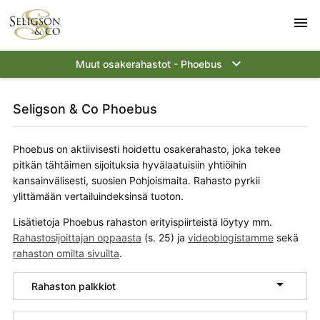
menu
keyboard_arrow_down
Muut osakerahastot - Phoebus
Seligson & Co Phoebus
Phoebus on aktiivisesti hoidettu osakerahasto, joka tekee
pitkän tähtäimen sijoituksia hyvälaatuisiin yhtiöihin
kansainvälisesti, suosien Pohjoismaita. Rahasto pyrkii
ylittämään vertailuindeksinsä tuoton.
Lisätietoja Phoebus rahaston erityispiirteistä löytyy mm.
Rahastosijoittajan oppaasta
(s. 25) ja
videoblogistamme
sekä
rahaston omilta sivuilta
.

Rahaston palkkiot