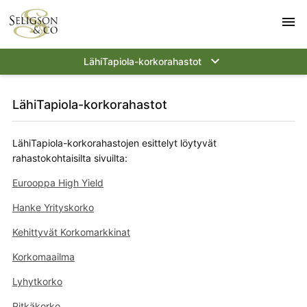
menu
keyboard_arrow_down
LähiTapiola-korkorahastot
LähiTapiola-korkorahastot
LähiTapiola-korkorahastojen esittelyt löytyvät
rahastokohtaisilta sivuilta:
Eurooppa High Yield
Hanke Yrityskorko
Kehittyvät Korkomarkkinat
Korkomaailma
Lyhytkorko
Pitkäkorko