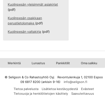
Kuolinpesän yleisimmät asiakirjat
(pdf)
Kuolinpesän osakkaan
perustietolomake
(pdf)
Kuolinpesän valtakirja
(pdf)
Merkintä
Lunastus
Pankkitilit
Oma salkku
© Seligson & Co Rahastoyhtiö Oyj
Revontulenkuja 1, 02100 Espoo
09 6817 8200 (arkisin 9-16)
Tietoa palvelusta
Lisätietoa kestävyydestä
Evästeet
Tietosuoja ja henkilötietojen käsittely
Saavutettavuus