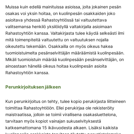
Muissa kuin edellä mainituissa asioissa, joita jokainen pesän
osakas voi yksin hoitaa, on kuolinpesän osakkaiden joko
asioitava yhdessä Rahastoyhtiössä tai valtuutettava
valitsemansa henkilö yksilöidyllä valtakirjalla asioimaan
Rahastoyhtiön kanssa. Valtakirjasta tulee käydä selkeästi ilmi
mitä toimenpiteitä valtuutettu on valtuutuksen nojalla
oikeutettu tekemään. Osakkailla on myös oikeus hakea
tuomioistuimelta pesänselvittäjän määräämistä kuolinpesään.
Mikäli tuomioistuin määrää kuolinpesään pesänselvittäjän, on
ainoastaan hänellä oikeus hoitaa kuolinpesän asioita
Rahastoyhtiön kanssa.
Perunkirjoituksen jälkeen
Kun perunkirjoitus on tehty, tulee kopio perukirjasta liitteineen
toimittaa Rahastoyhtiöön. Ellei perukirjaa ole rekisteröity
maistraatissa, jolloin se toimii virallisena osakasluettelona,
tarvitaan myös kopiot vainajan sukuselvityksestä
katkeamattomana 15 ikävuodesta alkaen. Lisäksi kaikista