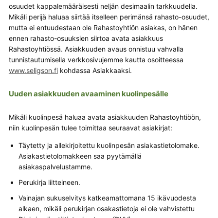
osuudet kappalemääräisesti neljän desimaalin tarkkuudella.
Mikäli perijä haluaa siirtää itselleen perimänsä rahasto-osuudet,
mutta ei entuudestaan ole Rahastoyhtiön asiakas, on hänen
ennen rahasto-osuuksien siirtoa avata asiakkuus
Rahastoyhtiössä. Asiakkuuden avaus onnistuu vahvalla
tunnistautumisella verkkosivujemme kautta osoitteessa
www.seligson.fi
kohdassa Asiakkaaksi.
Uuden asiakkuuden avaaminen kuolinpesälle
Mikäli kuolinpesä haluaa avata asiakkuuden Rahastoyhtiöön,
niin kuolinpesän tulee toimittaa seuraavat asiakirjat:
Täytetty ja allekirjoitettu kuolinpesän asiakastietolomake.
Asiakastietolomakkeen saa pyytämällä
asiakaspalvelustamme.
Perukirja liitteineen.
Vainajan sukuselvitys katkeamattomana 15 ikävuodesta
alkaen, mikäli perukirjan osakastietoja ei ole vahvistettu