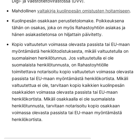
Digi- ja väestötietovirastossa (DVV).
Mahdollinen
valtakirja kuolinpesän omistusten hoitamiseen
.
Kuolinpesän osakkaan perustietolomake. Poikkeuksena
tähän on osakas, joka on myös Rahastoyhtiön asiakas ja
hänen asiakastietonsa on hiljattain päivitetty.
Kopio valtuutetun voimassa olevasta passista tai EU-maan
myöntämästä henkilötodistuksesta, mikäli valtuutetulla on
suomalainen henkilötunnus. Jos valtuutetulla ei ole
suomalaista henkilötunnusta, on Rahastoyhtiölle
toimitettava notarisoitu kopio valtuutetun voimassa olevasta
passista tai EU-maan myöntämästä henkilökortista. Mikäli
valtuutettua ei ole, tarvitaan kopio kaikkien kuolinpesän
osakkaiden voimassa olevasta passista tai EU-maan
henkilökortista. Mikäli osakkaalla ei ole suomalaista
henkilötunnusta, tarvitaan notarisoitu kopio osakkaan
voimassa olevasta passista tai EU-maan myöntämästä
henkilökortista.