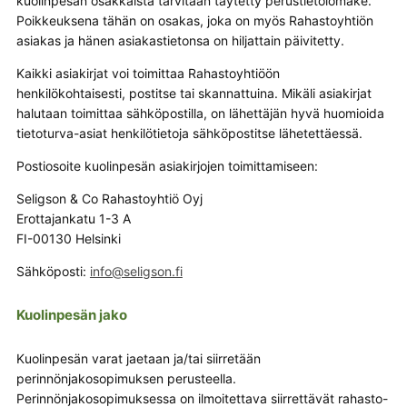
kuolinpesän osakkaista tarvitaan täytetty perustietolomake.
Poikkeuksena tähän on osakas, joka on myös Rahastoyhtiön
asiakas ja hänen asiakastietonsa on hiljattain päivitetty.
Kaikki asiakirjat voi toimittaa Rahastoyhtiöön
henkilökohtaisesti, postitse tai skannattuina. Mikäli asiakirjat
halutaan toimittaa sähköpostilla, on lähettäjän hyvä huomioida
tietoturva-asiat henkilötietoja sähköpostitse lähetettäessä.
Postiosoite kuolinpesän asiakirjojen toimittamiseen:
Seligson & Co Rahastoyhtiö Oyj
Erottajankatu 1-3 A
FI-00130 Helsinki
Sähköposti:
Kuolinpesän jako
Kuolinpesän varat jaetaan ja/tai siirretään
perinnönjakosopimuksen perusteella.
Perinnönjakosopimuksessa on ilmoitettava siirrettävät rahasto-