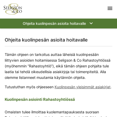
menu
keyboard_arrow_down
Ohjeita kuolinpesän asioita hoitavalle
Ohjeita kuolinpesän asioita hoitavalle
Tämän ohjeen on tarkoitus auttaa läheisiä kuolinpesään
liittyvien asioiden hoitamisessa Seligson & Co Rahastoyhtiössä
(myöhemmin ”Rahastoyhtiö”), eikä tämän ohjeen pohjalta tule
laatia tai tehdä oikeudellisia asiakirjoja tai toimenpiteitä. Alla
olemme listanneet muutamia käytännön ohjeita.
Tutustuthan myös ohjeeseen
Kuolinpesän yleisimmät asiakirjat
.
Kuolinpesän asiointi Rahastoyhtiössä
Omaisten tulee ilmoittaa kuolemantapauksesta suoraan