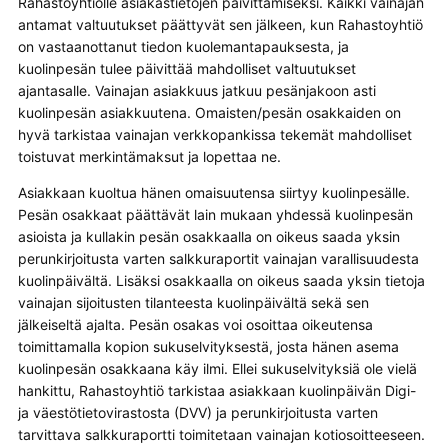
Rahastoyhtiölle asiakastietojen päivittämiseksi. Kaikki vainajan
antamat valtuutukset päättyvät sen jälkeen, kun Rahastoyhtiö
on vastaanottanut tiedon kuolemantapauksesta, ja
kuolinpesän tulee päivittää mahdolliset valtuutukset
ajantasalle. Vainajan asiakkuus jatkuu pesänjakoon asti
kuolinpesän asiakkuutena. Omaisten/pesän osakkaiden on
hyvä tarkistaa vainajan verkkopankissa tekemät mahdolliset
toistuvat merkintämaksut ja lopettaa ne.
Asiakkaan kuoltua hänen omaisuutensa siirtyy kuolinpesälle.
Pesän osakkaat päättävät lain mukaan yhdessä kuolinpesän
asioista ja kullakin pesän osakkaalla on oikeus saada yksin
perunkirjoitusta varten salkkuraportit vainajan varallisuudesta
kuolinpäivältä. Lisäksi osakkaalla on oikeus saada yksin tietoja
vainajan sijoitusten tilanteesta kuolinpäivältä sekä sen
jälkeiseltä ajalta. Pesän osakas voi osoittaa oikeutensa
toimittamalla kopion sukuselvityksestä, josta hänen asema
kuolinpesän osakkaana käy ilmi. Ellei sukuselvityksiä ole vielä
hankittu, Rahastoyhtiö tarkistaa asiakkaan kuolinpäivän Digi-
ja väestötietovirastosta (DVV) ja perunkirjoitusta varten
tarvittava salkkuraportti toimitetaan vainajan kotiosoitteeseen.