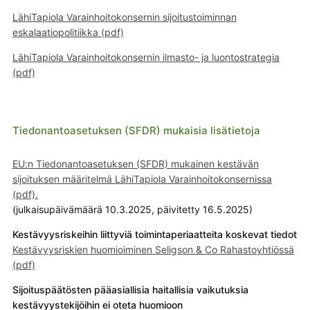
LähiTapiola Varainhoitokonsernin sijoitustoiminnan
eskalaatiopolitiikka (pdf)
LähiTapiola Varainhoitokonsernin ilmasto- ja luontostrategia
(pdf)
Tiedonantoasetuksen (SFDR) mukaisia lisätietoja
EU:n Tiedonantoasetuksen (SFDR) mukainen kestävän
sijoituksen määritelmä LähiTapiola Varainhoitokonsernissa
(pdf).
(julkaisupäivämäärä 10.3.2025, päivitetty 16.5.2025)
Kestävyysriskeihin liittyviä toimintaperiaatteita koskevat tiedot
Kestävyysriskien huomioiminen Seligson & Co Rahastoyhtiössä
(pdf)
Sijoituspäätösten pääasiallisia haitallisia vaikutuksia
kestävyystekijöihin ei oteta huomioon