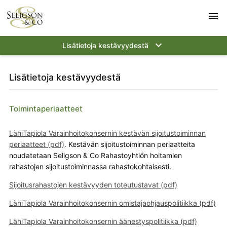
menu
keyboard_arrow_down
Lisätietoja kestävyydestä
Lisätietoja kestävyydestä
Toimintaperiaatteet
LähiTapiola Varainhoitokonsernin kestävän sijoitustoiminnan
periaatteet (pdf)
. Kestävän sijoitustoiminnan periaatteita
noudatetaan Seligson & Co Rahastoyhtiön hoitamien
rahastojen sijoitustoiminnassa rahastokohtaisesti.
Sijoitusrahastojen kestävyyden toteutustavat (pdf)
LähiTapiola Varainhoitokonsernin omistajaohjauspolitiikka
(pdf)
LähiTapiola Varainhoitokonsernin äänestyspolitiikka
(pdf)