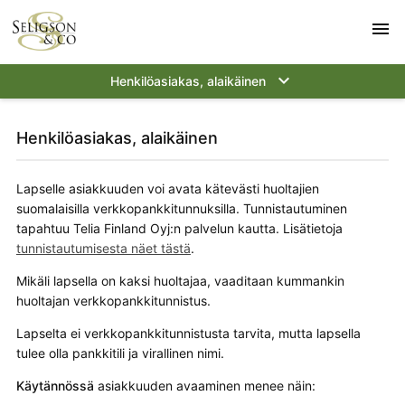
menu
keyboard_arrow_down
Henkilöasiakas, alaikäinen
Henkilöasiakas, alaikäinen
Lapselle asiakkuuden voi avata kätevästi huoltajien
suomalaisilla verkko­pankki­tunnuk­silla. Tunnistautuminen
tapahtuu Telia Finland Oyj:n palvelun kautta. Lisätietoja
tunnistautumisesta näet tästä
.
Mikäli lapsella on kaksi huoltajaa, vaaditaan kummankin
huoltajan verkko­pankki­tunnistus.
Lapselta ei verkko­pankki­tunnistusta tarvita, mutta lapsella
tulee olla pankkitili ja virallinen nimi.
Käytännössä
asiakkuuden avaaminen menee näin: