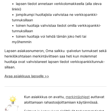
• lapsen tiedot annetaan verkkolomakkeella (alla oleva
linkki)
• jompikumpi huoltajista vahvistaa ne verkko­pankki­
tunnuk­sillaan
• toinen huoltaja vahvistaa tiedot omilla verkko­pankki­
tunnuksillaan
• toinen huoltaja voi tehdä tämän joko heti tai
myöhemmin
Lapsen asiakasnumeron, Oma salkku -palvelun tunnukset sekä
henkilökohtaisen merkintäviitteen saa heti kun molemmat
huoltaja ovat vahvistaneet lapsen tiedot verkko­pankki­tunnuk­
sillaan.
Avaa asiakkuus lapselle >>
Kun asiakkkus on avattu,
merkintäohjeet
auttavat
aloittamaan rahastosijoittamisen käytännössä.