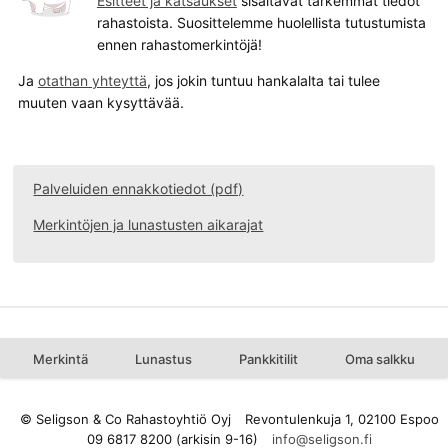
Esitteet ja katsaukset
sisältävät tarkemmat tiedot
rahastoista. Suosittelemme huolellista tutustumista
ennen rahastomerkintöjä!
Ja
otathan yhteyttä
, jos jokin tuntuu hankalalta tai tulee
muuten vaan kysyttävää.
Palveluiden ennakkotiedot (pdf)
Merkintöjen ja lunastusten aikarajat
Merkintä
Lunastus
Pankkitilit
Oma salkku
© Seligson & Co Rahastoyhtiö Oyj
Revontulenkuja 1, 02100 Espoo
09 6817 8200 (arkisin 9-16)