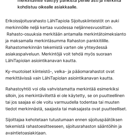
merkintäviite välittyy pankista perille asti ja merkintä
kohdistuu oikealle asiakkaalle.
Erikoissijoitusrahasto LähiTapiola Sijoituskiinteistöt on auki
merkinnöille neljä kertaa vuodessa neljännesvuosittain.
Rahasto-osuuksia merkitään antamalla merkintätoimeksianto
ja maksamalla merkintäsumma Rahaston pankkitilille.
Rahastomerkinnän tekemistä varten ole yhteydessä
asiakaspalveluun. Merkintöjä voit tehdä myös suoraan
LähiTapiolan asiointikanavan kautta.
Ky-muotoiset kiinteistö-, velka- ja pääomarahastot ovat
merkittävissä vain LähiTapiolan asiointikanavan kautta.
Rahastoyhtiö voi olla vahvistamatta merkintää esimerkiksi
silloin, jos merkintäviitettä ei ole käytetty, se on puutteellinen
tai jos saajaa ei ole voitu varmuudella todentaa tai muuten
tiedot merkinnästä, saajasta tai maksajasta ovat puutteelliset.
Sijoittajaa kehotetaan tutustumaan ennen sijoituspäätöksen
tekemistä rahastoesitteeseen, sijoitusrahaston sääntöihin ja
avaintietoasiakirjaan.