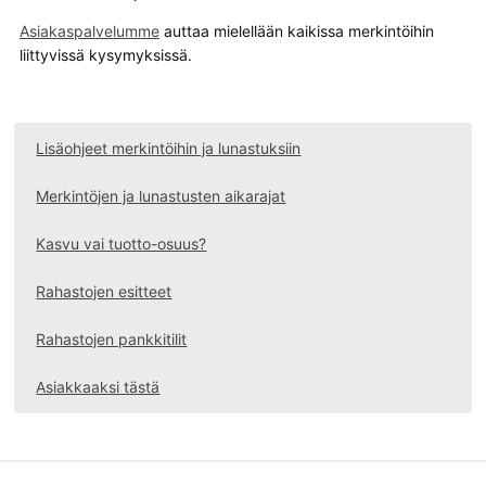
Asiakaspalvelumme
auttaa mielellään kaikissa merkintöihin
liittyvissä kysymyksissä.
Lisäohjeet merkintöihin ja lunastuksiin
.
Merkintöjen ja lunastusten aikarajat
.
Kasvu vai tuotto-osuus?
.
Rahastojen esitteet
.
Rahastojen pankkitilit
.
Asiakkaaksi tästä