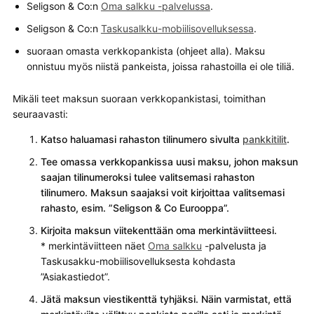
Seligson & Co:n
Oma salkku -palvelussa
.
Seligson & Co:n
Taskusalkku-mobiilisovelluksessa
.
suoraan omasta verkkopankista (ohjeet alla). Maksu
onnistuu myös niistä pankeista, joissa rahastoilla ei ole tiliä.
Mikäli teet maksun suoraan verkkopankistasi, toimithan
seuraavasti:
Katso haluamasi rahaston tilinumero sivulta
pankkitilit
.
Tee omassa verkkopankissa uusi maksu, johon maksun
saajan tilinumeroksi tulee valitsemasi rahaston
tilinumero. Maksun saajaksi voit kirjoittaa valitsemasi
rahasto, esim. ”Seligson & Co Eurooppa”.
Kirjoita maksun viitekenttään oma merkintäviitteesi.
* merkintäviitteen näet
Oma salkku
-palvelusta ja
Taskusakku-mobiilisovelluksesta kohdasta
”Asiakastiedot”.
Jätä maksun viestikenttä tyhjäksi. Näin varmistat, että