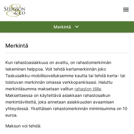
menu
keyboard_arrow_down
Merkintä
Merkintä
Kun rahastoasiakkuus on avattu, on rahastomerkinnän
tekeminen helppoa. Voit tehdä kertamerkinnän joko
Taskusalkku-mobiilisovelluksemme kautta tai tehdä kerta- tai
toistuvan merkinnän omassa verkkopankissasi. Haluttu
merkintä­summa maksetaan valitun
rahaston tilille
.
Maksettaessa on käytettävä asiakkaan rahastosalkun
merkintäviitettä, joka annetaan asiakkuuden avaamisen
yhteydessä. Yksittäisen rahastomerkinnän minimisumma on 10
euroa.
Maksun voi tehdä: