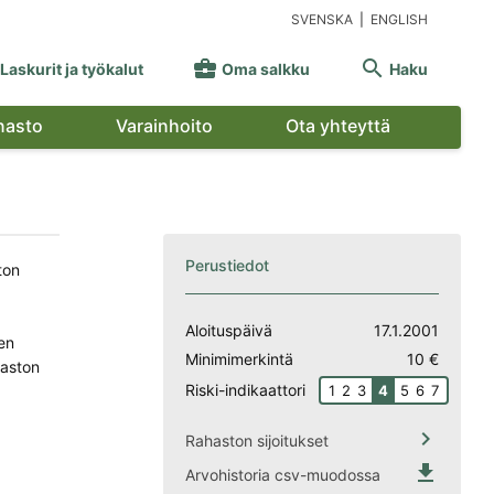
SVENSKA
|
ENGLISH


Laskurit ja työkalut
Oma salkku
Haku
nasto
Varainhoito
Ota yhteyttä
Perustiedot
ton
Aloituspäivä
17.1.2001
en
Minimimerkintä
10 €
haston
Riski-indikaattori
1
2
3
4
5
6
7

Rahaston sijoitukset

Arvohistoria csv-muodossa