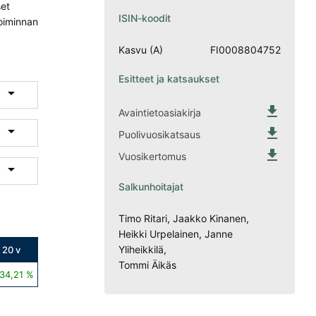
set
ISIN-koodit
toiminnan
Kasvu (A)
FI0008804752
Esitteet ja katsaukset


Avaintietoasiakirja


Puolivuosikatsaus

Vuosikertomus

Salkunhoitajat
Timo Ritari, Jaakko Kinanen,
Heikki Urpelainen, Janne
Yliheikkilä,
20 v
Tommi Äikäs
34,21 %