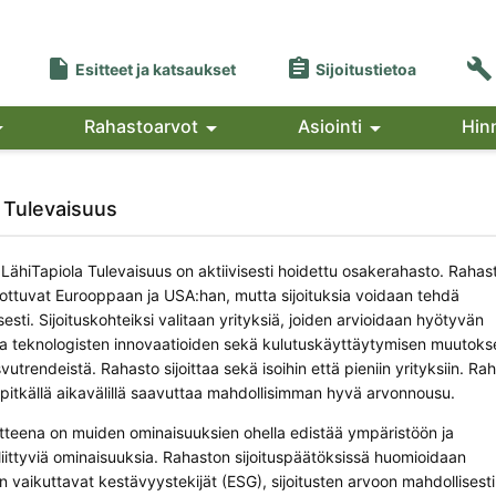



Esitteet ja katsaukset
Sijoitustietoa

Rahastoarvot

Asiointi

Hin
 Tulevaisuus
 LähiTapiola Tulevaisuus on aktiivisesti hoidettu osakerahasto. Rahas
inottuvat Eurooppaan ja USA:han, mutta sijoituksia voidaan tehdä
esti. Sijoituskohteiksi valitaan yrityksiä, joiden arvioidaan hyötyvän
n ja teknologisten innovaatioiden sekä kulutuskäyttäytymisen muutoks
vutrendeistä. Rahasto sijoittaa sekä isoihin että pieniin yrityksiin. Ra
 pitkällä aikavälillä saavuttaa mahdollisimman hyvä arvonnousu.
tteena on muiden ominaisuuksien ohella edistää ympäristöön ja
liittyviä ominaisuuksia. Rahaston sijoituspäätöksissä huomioidaan
iin vaikuttavat kestävyystekijät (ESG), sijoitusten arvoon mahdollisesti