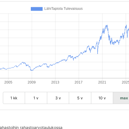
1 kk
1 v
3 v
5 v
10 v
max
rahastoihin rahastoarvotaulukossa