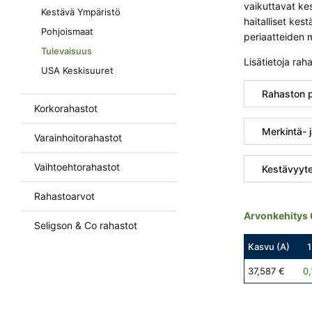
vaikuttavat kes
Kestävä Ympäristö
haitalliset kes
Pohjoismaat
periaatteiden m
Tulevaisuus
Lisätietoja rah
USA Keskisuuret
Rahaston p
Korkorahastot
Merkintä- 
Varainhoitorahastot
Vaihtoehtorahastot
Kestävyytee
Rahastoarvot
Arvonkehitys
Seligson & Co rahastot
Kasvu (A)
1
37,587 €
0,