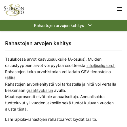
menu
keyboard_arrow_down
Rahastojen arvojen kehitys
Rahastojen arvojen kehitys
Taulukossa arvot kasvuosuuksille (A-osuus). Muiden
osuustyyppien arvot voi pyytää osoitteesta
.
Rahastojen koko arvohistorian voi ladata CSV-tiedostoina
täältä
.
Rahastojen arvonkehitystä voi tarkastella ja niitä voi vertailla
keskenään
graafityökalun
avulla.
Muutosprosentit eivät ole annualisoituja. Annualisoidut
tuottoluvut yli vuoden jaksoille sekä tuotot kuluvan vuoden
alusta
tästä
.
LähiTapiola-rahastojen rahastoarvot löydät
täältä
.