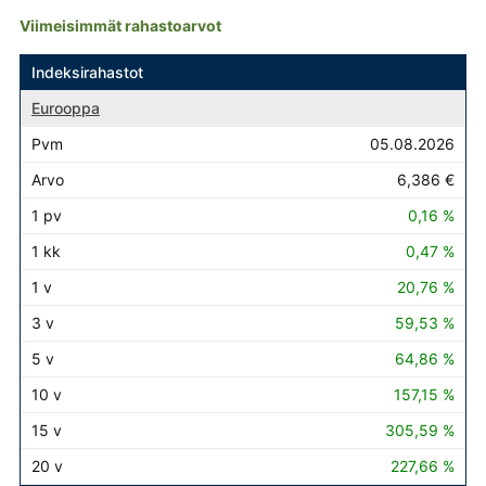
Viimeisimmät rahastoarvot
Rahasto
Pvm
Arvo
1 pv
1 kk
2
1 v
3 v
5 v
10
Indeksirahastot
Eurooppa
05.08.2026
6,386 €
0,16 %
0,47 %
20,76 %
59,53 %
64,86 %
157,15 %
305,59 %
227,66 %