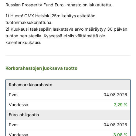
Russian Prosperity Fund Euro -rahasto on lakkautettu.
1) Huom! OMX Helsinki 25:n kehitys esitetään
tuotonmaksukorjattuna.
2) Kuukausi taaksepäin laskettava arvo määräytyy 30 päivän
tuoton perusteella. Kyseessä ei siis välttämättä ole
kalenterikuukausi.
Korkorahastojen juokseva tuotto
Rahasto
Pvm
Vuodessa
Rahamarkkinarahasto
04.08.2026
2,29 %
Euro-obligaatio
04.08.2026
3,08 %