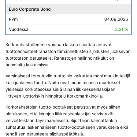
Euro Corporate Bond
04.08.2026
3,21 %
Korkorahastoillemme voidaan laskea suuntaa antavat
tuottoennusteet rahaston tämänhetkisten sijoitusten juoksevan
tuottotason perusteella. Rahastojen hallinnointikulut on
huomioitu laskelmissa.
Varsinaisesti toteutuviin tuottoihin vaikuttaa moni muukin tekijä
kuin juokseva tuotto. Näitä ovat muun muassa muutokset
yleisessä korkotasossa sekä lainan liikkeeseenlaskijaan
liittyvän luottoriskin hinnoittelu korkomarkkinoilla.
Korkorahastojen tuotto-odotukset perustuvat myös siihen
oletukseen, että lainojen liikkeeseenlaskijat selviytyvät
velvoitteistaan täysimääräisesti. Sijoittajan kannattaakin
suhtautua laskennalliseen tuotto-odotukseen varauksella eikä
tehdä sen perusteella sijoituspäätöksiä.