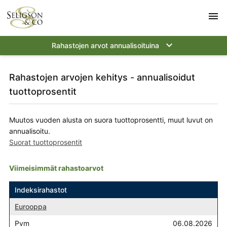
menu
keyboard_arrow_down
Rahastojen arvot annualisoituina
Rahastojen arvojen kehitys - annualisoidut
tuottoprosentit
Muutos vuoden alusta on suora tuottoprosentti, muut luvut on
annualisoitu.
Suorat tuottoprosentit
Viimeisimmät rahastoarvot
Rahasto
Pvm
Arvo
Vuoden alusta
1 v
3 v
5 v
1
Indeksirahastot
Eurooppa
06.08.2026