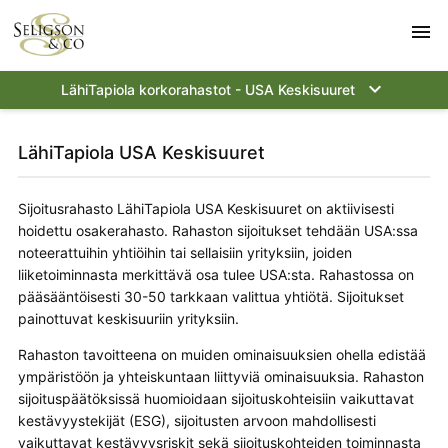
menu
keyboard_arrow_down
LähiTapiola korkorahastot - USA Keskisuuret
LähiTapiola USA Keskisuuret
Sijoitusrahasto LähiTapiola USA Keskisuuret on aktiivisesti
hoidettu osakerahasto. Rahaston sijoitukset tehdään USA:ssa
noteerattuihin yhtiöihin tai sellaisiin yrityksiin, joiden
liiketoiminnasta merkittävä osa tulee USA:sta. Rahastossa on
pääsääntöisesti 30-50 tarkkaan valittua yhtiötä. Sijoitukset
painottuvat keskisuuriin yrityksiin.
Rahaston tavoitteena on muiden ominaisuuksien ohella edistää
ympäristöön ja yhteiskuntaan liittyviä ominaisuuksia. Rahaston
sijoituspäätöksissä huomioidaan sijoituskohteisiin vaikuttavat
kestävyystekijät (ESG), sijoitusten arvoon mahdollisesti
vaikuttavat kestävyysriskit sekä sijoituskohteiden toiminnasta