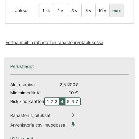
Jakso:
1 kk
1 v
3 v
5 v
10 v
max
Vertaa muihin rahastoihin rahastoarvotaulukossa
Perustiedot
Aloituspäivä
2.5.2002
Minimimerkintä
10 €
Riski-indikaattori
1
2
3
4
5
6
7

Rahaston sijoitukset

Arvohistoria csv-muodossa
ISIN-koodit