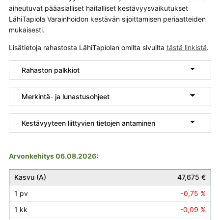
aiheutuvat pääasialliset haitalliset kestävyysvaikutukset
LähiTapiola Varainhoidon kestävän sijoittamisen periaatteiden
mukaisesti.
Lisätietoja rahastosta LähiTapiolan omilta sivuilta
tästä linkistä
.

Rahaston palkkiot

Merkintä- ja lunastusohjeet

Kestävyyteen liittyvien tietojen antaminen
Arvonkehitys 06.08.2026:
Kasvu (A)
1 pv
1 kk
1 v
3 v
5 v
10 v
15 v
20 
47,675 €
-0,75 %
-0,09 %