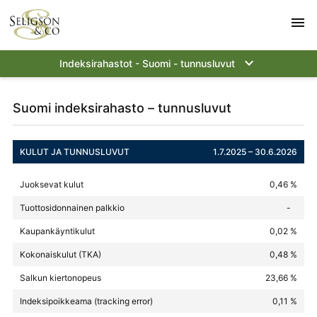
menu
keyboard_arrow_down
Indeksirahastot - Suomi - tunnusluvut
Suomi indeksirahasto – tunnusluvut
KULUT JA TUNNUSLUVUT
1.7.2025 – 30.6.2026
Juoksevat kulut
0,46 %
Tuottosidonnainen palkkio
-
Kaupankäyntikulut
0,02 %
Kokonaiskulut (TKA)
0,48 %
Salkun kiertonopeus
23,66 %
Indeksipoikkeama (tracking error)
0,11 %