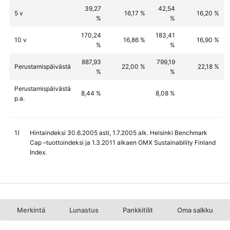
39,27
42,54
5 v
16,17 %
16,20 %
%
%
170,24
183,41
10 v
16,86 %
16,90 %
%
%
887,93
799,19
Perustamispäivästä
22,00 %
22,18 %
%
%
Perustamispäivästä
8,44 %
8,08 %
p.a.
1)
Hintaindeksi 30.6.2005 asti, 1.7.2005 alk. Helsinki Benchmark
Cap –tuottoindeksi ja 1.3.2011 alkaen OMX Sustainability Finland
Index.
Merkintä
Lunastus
Pankkitilit
Oma salkku