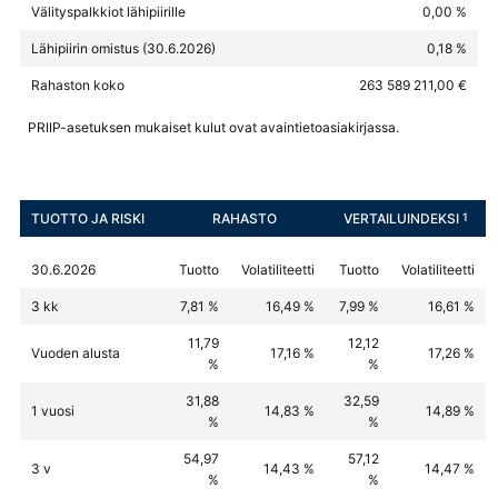
Välityspalkkiot lähipiirille
0,00 %
Lähipiirin omistus (30.6.2026)
0,18 %
Rahaston koko
263 589 211,00 €
PRIIP-asetuksen mukaiset kulut ovat avaintietoasiakirjassa.
TUOTTO JA RISKI
RAHASTO
VERTAILUINDEKSI
1
30.6.2026
Tuotto
Volatiliteetti
Tuotto
Volatiliteetti
3 kk
7,81 %
16,49 %
7,99 %
16,61 %
11,79
12,12
Vuoden alusta
17,16 %
17,26 %
%
%
31,88
32,59
1 vuosi
14,83 %
14,89 %
%
%
54,97
57,12
3 v
14,43 %
14,47 %
%
%