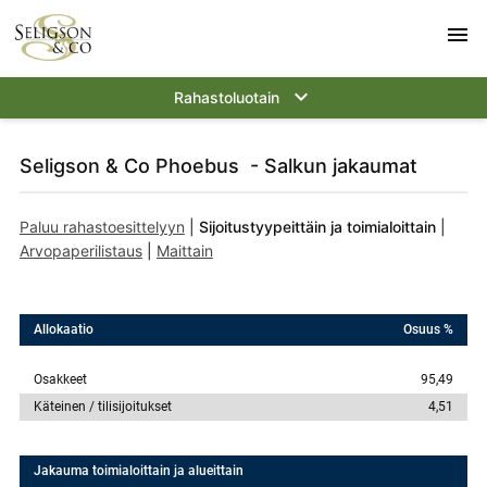
menu
keyboard_arrow_down
Rahastoluotain
Seligson & Co Phoebus - Salkun jakaumat
Paluu rahastoesittelyyn
|
Sijoitustyypeittäin ja toimialoittain
|
Arvopaperilistaus
|
Maittain
Allokaatio
Osuus %
Osakkeet
95,49
Käteinen / tilisijoitukset
4,51
Jakauma toimialoittain ja alueittain