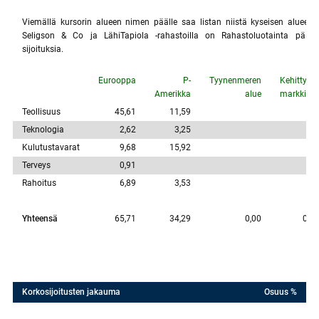
Viemällä kursorin alueen nimen päälle saa listan niistä kyseisen alueen 
Seligson & Co ja LähiTapiola -rahastoilla on Rahastoluotainta päivite
sijoituksia.
Eurooppa
P-
Tyynenmeren
Kehittyvät
Amerikka
alue
markkinat
Teollisuus
45,61
11,59
Teknologia
2,62
3,25
Kulutustavarat
9,68
15,92
Terveys
0,91
Rahoitus
6,89
3,53
Yhteensä
65,71
34,29
0,00
0,00
Korkosijoitusten jakauma
Osuus %