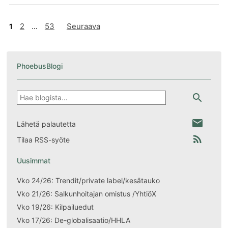
Artikkelien
2
53
Seuraava
1
…
sivutus
PhoebusBlogi
Hae
search
email
Lähetä palautetta
rss_feed
Tilaa RSS-syöte
Uusimmat
Vko 24/26: Trendit/private label/kesätauko
Vko 21/26: Salkunhoitajan omistus /YhtiöX
Vko 19/26: Kilpailuedut
Vko 17/26: De-globalisaatio/HHLA