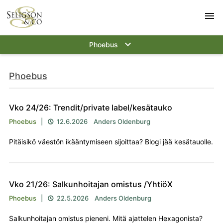
menu
keyboard_arrow_down
Phoebus
Phoebus
Vko 24/26: Trendit/private label/kesätauko
Phoebus
|
12.6.2026
Anders Oldenburg

Pitäisikö väestön ikääntymiseen sijoittaa? Blogi jää kesätauolle.
Vko 21/26: Salkunhoitajan omistus /YhtiöX
Phoebus
|
22.5.2026
Anders Oldenburg

Salkunhoitajan omistus pieneni. Mitä ajattelen Hexagonista?