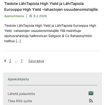
Tiedote LähiTapiola High Yield ja LähiTapiola
Eurooppa High Yield -rahastojen osuudenomistajille
Ajankohtaista
|
6.2.2026

Tiedote LähiTapiola High Yield ja LähiTapiola Eurooppa High
Yield -rahastojen osuudenomistajille Yllä mainittuja
sijoitusrahastoja hallinnoivan Seligson & Co Rahastoyhtiön
hallitus […]
Artikkelien
2
7
Seuraava
1
…
sivutus
Ajankohtaista
email
Lähetä palautetta
rss_feed
Tilaa RSS-syöte