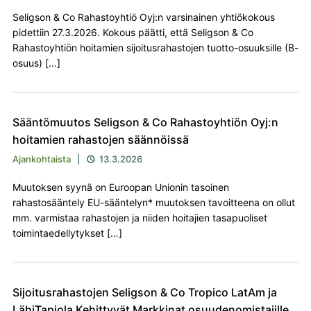
Seligson & Co Rahastoyhtiö Oyj:n varsinainen yhtiökokous
pidettiin 27.3.2026. Kokous päätti, että Seligson & Co
Rahastoyhtiön hoitamien sijoitusrahastojen tuotto-osuuksille (B-
osuus) […]
Sääntömuutos Seligson & Co Rahastoyhtiön Oyj:n
hoitamien rahastojen säännöissä
Ajankohtaista
|
13.3.2026

Muutoksen syynä on Euroopan Unionin tasoinen
rahastosääntely EU-sääntelyn* muutoksen tavoitteena on ollut
mm. varmistaa rahastojen ja niiden hoitajien tasapuoliset
toimintaedellytykset […]
Sijoitusrahastojen Seligson & Co Tropico LatAm ja
LähiTapiola Kehittyvät Markkinat osuudenomistajille