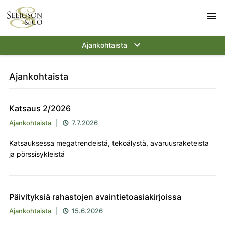
menu
keyboard_arrow_down
Ajankohtaista
Ajankohtaista
Katsaus 2/2026
Ajankohtaista
|
7.7.2026

Katsauksessa megatrendeistä, tekoälystä, avaruusraketeista
ja pörssisykleistä
Päivityksiä rahastojen avaintietoasiakirjoissa
Ajankohtaista
|
15.6.2026
