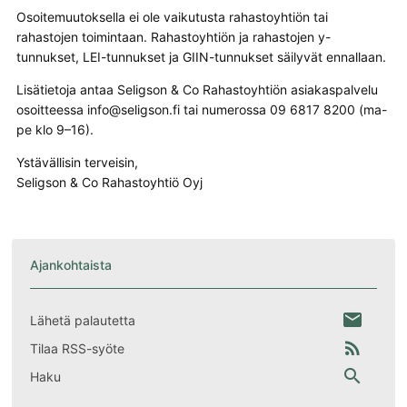
Osoitemuutoksella ei ole vaikutusta rahastoyhtiön tai
rahastojen toimintaan. Rahastoyhtiön ja rahastojen y-
tunnukset, LEI-tunnukset ja GIIN-tunnukset säilyvät ennallaan.
Lisätietoja antaa Seligson & Co Rahastoyhtiön asiakaspalvelu
osoitteessa
‎ tai numerossa 09 6817 8200 (ma-
pe klo 9–16).
Ystävällisin terveisin,
Seligson & Co Rahastoyhtiö Oyj
Ajankohtaista
email
Lähetä palautetta
rss_feed
Tilaa RSS-syöte
search
Haku