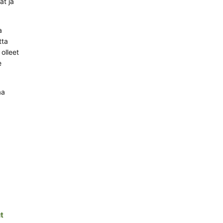
ät ja
a
tta
olleet
e
aa
t