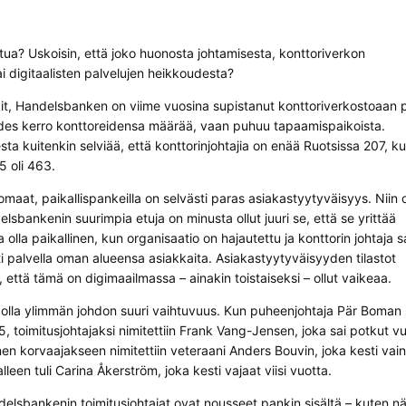
htua? Uskoisin, että joko huonosta johtamisesta, konttoriverkon
i digitaalisten palvelujen heikkoudesta?
t, Handelsbanken on viime vuosina supistanut konttoriverkostoaan p
des kerro konttoreidensa määrää, vaan puhuu tapaamispaikoista.
a kuitenkin selviää, että konttorinjohtajia on enää Ruotsissa 207, ku
5 oli 463.
maat, paikallispankeilla on selvästi paras asiakastyytyväisyys. Niin 
delsbankenin suurimpia etuja on minusta ollut juuri se, että se yrittää
olla paikallinen, kun organisaatio on hajautettu ja konttorin johtaja 
i palvella oman alueensa asiakkaita. Asiakastyytyväisyyden tilastot
 että tämä on digimaailmassa – ainakin toistaiseksi – ollut vaikeaa.
olla ylimmän johdon suuri vaihtuvuus. Kun puheenjohtaja Pär Boman si
 toimitusjohtajaksi nimitettiin Frank Vang-Jensen, joka sai potkut v
 korvaajakseen nimitettiin veteraani Anders Bouvin, joka kesti vain
lleen tuli Carina Åkerström, joka kesti vajaat viisi vuotta.
ndelsbankenin toimitusjohtajat ovat nousseet pankin sisältä – kuten 