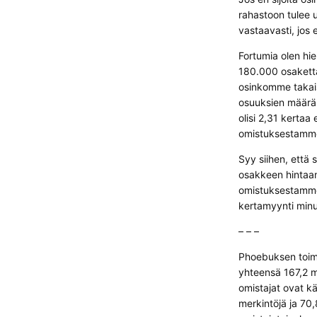
rahastoon tulee u
vastaavasti, jos 
Fortumia olen hie
180.000 osaketta
osinkomme takais
osuuksien määrä o
olisi 2,31 kerta
omistuksestamme
Syy siihen, että s
osakkeen hintaan.
omistuksestamme.
kertamyynti min
– – –
Phoebuksen toim
yhteensä 167,2 m
omistajat ovat 
merkintöjä ja 70