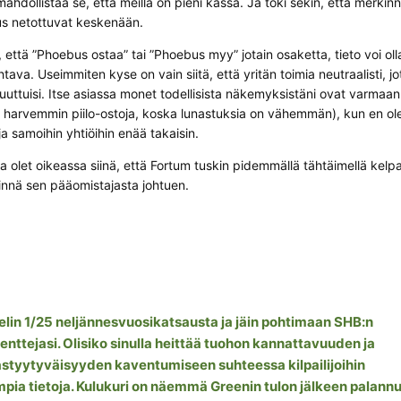
mahdollistaa se, että meillä on pieni kassa. Ja toki sekin, että merkinn
us netottuvat keskenään.
 että ”Phoebus ostaa” tai ”Phoebus myy” jotain osaketta, tieto voi oll
ava. Useimmiten kyse on vain siitä, että yritän toimia neutraalisti, jo
muuttuisi. Itse asiassa monet todellisista näkemyksistäni ovat varmaan 
ai harvemmin piilo-ostoja, koska lunastuksia on vähemmän), kun en ol
ja samoihin yhtiöihin enää takaisin.
 olet oikeassa siinä, että Fortum tuskin pidemmällä tähtäimellä kelp
nnä sen pääomistajasta johtuen.
lin 1/25 neljännesvuosikatsausta ja jäin pohtimaan SHB:n
ttejasi. Olisiko sinulla heittää tuohon kannattavuuden ja
styytyväisyyden kaventumiseen suhteessa kilpailijoihin
pia tietoja. Kulukuri on näemmä Greenin tulon jälkeen palannu