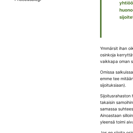
yhtiöö
huonoi
sijoit
Ymmärsit ihan oik
osinkoja kerryttä
vaikkapa oman sa
Omissa salkuiss
emme tee mitään (
sijoituksiaan).
Sijoitusrahaston 
takaisin samoihin
samassa suhteess
Ainoastaan silloi
yleensä toimi aiva
Jos en sijoita os