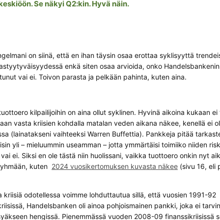
eskiöön. Se näkyi Q2:kin. Hyvä näin.
gelmani on siinä, että en ihan täysin osaa erottaa syklisyyttä trendei
astyytyväisyydessä enkä siten osaa arvioida, onko Handelsbankenin
tunut vai ei. Toivon parasta ja pelkään pahinta, kuten aina.
toero kilpailijoihin on aina ollut syklinen. Hyvinä aikoina kukaan ei
vaan vasta kriisien kohdalla matalan veden aikana näkee, kenellä ei ol
sa (lainatakseni vaihteeksi Warren Buffettia). Pankkeja pitää tarkaste
isin yli – mieluummin useamman – jotta ymmärtäisi toimiiko niiden ris
ä vai ei. Siksi en ole tästä niin huolissani, vaikka tuottoero onkin nyt aika
iryhmään, kuten
2024 vuosikertomuksen kuvasta näkee
(sivu 16, eli 
 kriisiä odotellessa voimme lohduttautua sillä, että vuosien 1991-92
iisissä, Handelsbanken oli ainoa pohjoismainen pankki, joka ei tarvi
syäkseen hengissä. Pienemmässä vuoden 2008-09 finanssikriisissä se