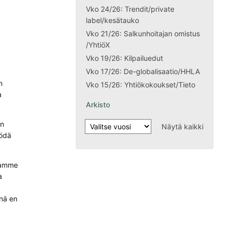
Vko 24/26: Trendit/private
label/kesätauko
Vko 21/26: Salkunhoitajan omistus
/YhtiöX
Vko 19/26: Kilpailuedut
Vko 17/26: De-globalisaatio/HHLA
n
Vko 15/26: Yhtiökokoukset/Tieto
a
Arkisto
un
Näytä kaikki
yödä
ojamme
a
inä en