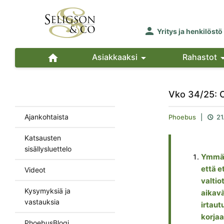

Yritys ja henkilöstö

Asiakkaaksi

Rahastot
Vko 34/25: 
Ajankohtaista
Phoebus
|
21

Katsausten
sisällysluettelo
Ymmärs
että e
Videot
valtio
Kysymyksiä ja
aikavä
vastauksia
irtaut
korjaa
PhoebusBlogi