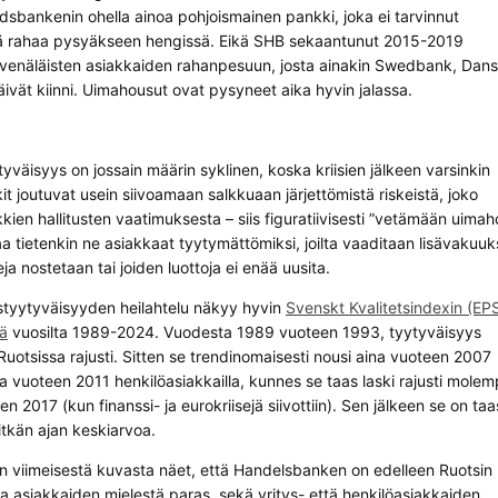
ndsbankenin ohella ainoa pohjoismainen pankki, joka ei tarvinnut
sää rahaa pysyäkseen hengissä. Eikä SHB sekaantunut 2015-2019
venäläisten asiakkaiden rahanpesuun, josta ainakin Swedbank, Dan
ivät kiinni. Uimahousut ovat pysyneet aika hyvin jalassa.
väisyys on jossain määrin syklinen, koska kriisien jälkeen varsinkin
 joutuvat usein siivoamaan salkkuaan järjettömistä riskeistä, joko
kkien hallitusten vaatimuksesta – siis figuratiivisesti ”vetämään uima
a tietenkin ne asiakkaat tyytymättömiksi, joilta vaaditaan lisävakuuk
ja nostetaan tai joiden luottoja ei enää uusita.
styytyväisyyden heilahtelu näkyy hyvin
Svenskt Kvalitetsindexin (EPS
sä
vuosilta 1989-2024. Vuodesta 1989 vuoteen 1993, tyytyväisyys
Ruotsissa rajusti. Sitten se trendinomaisesti nousi aina vuoteen 2007
 ja vuoteen 2011 henkilöasiakkailla, kunnes se taas laski rajusti molem
en 2017 (kun finanssi- ja eurokriisejä siivottiin). Sen jälkeen se on taa
itkän ajan keskiarvoa.
n viimeisestä kuvasta näet, että Handelsbanken on edelleen Ruotsin
ta asiakkaiden mielestä paras, sekä yritys- että henkilöasiakkaiden