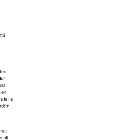
stä
 tee
lut
lla
kien
 lailla
pdf:n
nnut
 oli