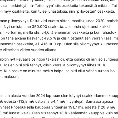
usia merkintöjä, niin ”piilomyyn” siis osakkeita tekemättä mitään. Tai
en myy osakkeita, kun tulee lunastuksia, niin ”piilo-ostan” osakkeita.
man piilomyynyt. Reilut viisi vuotta sitten, maaliskuussa 2020, omis
. Nyt omistamme 350.000 osaketta. Jos olisin sijoittanut kaikki
in Fortumiin, meillä olisi 54,6 % enemmän osakkeita ja kun rahasto-
n tänä aikana kasvanut 49,5 % ja olisin ostanut sen verran lisää, me
a enemmän osakkeita, eli 416.000 kpl. Olen siis piilomyynyt kuudesso
 viimeisen viiden vuoden aikana.
ijoitin nyt keväällä osingon takaisin oli, että osinko oli niin iso suhtees
 Jos en olisi sitä tehnyt, olisin kerralla piilomyynyt lähes 10 %
 Kun osake on minusta melko halpa, se olisi ollut vähän turhan iso
un makuuni.
innan alusta vuoden 2024 loppuun olen käynyt osakkeillamme kau
€ edestä (112,8 m€ ostoja ja 54,4 m€ myyntejä). Samassa ajassa
käyneet Phoebuksella kauppaa yhteensä 191,7 m€ edestä (120,9 m€
,8 m€ lunastuksia). Olen siis tehnyt 13 % vähämmän kauppoja kuin r