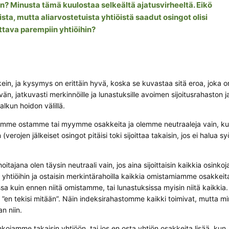
n? Minusta tämä kuulostaa selkeältä ajatusvirheeltä. Eikö
sta, mutta aliarvostetuista yhtiöistä saadut osingot olisi
ettava parempiin yhtiöihin?
ein, ja kysymys on erittäin hyvä, koska se kuvastaa sitä eroa, joka o
vän, jatkuvasti merkinnöille ja lunastuksille avoimen sijoitusrahaston j
lkun hoidon välillä.
amme ostamme tai myymme osakkeita ja olemme neutraaleja vain, k
verojen jälkeiset osingot pitäisi toki sijoittaa takaisin, jos ei halua s
hoitajana olen täysin neutraali vain, jos aina sijoittaisin kaikkia osink
 yhtiöihin ja ostaisin merkintärahoilla kaikkia omistamiamme osakkeit
a kuin ennen niitä omistamme, tai lunastuksissa myisin niitä kaikkia.
n ”en tekisi mitään”. Näin indeksirahastomme kaikki toimivat, mutta m
n niin.
inkojamme takaisin yhtiöön, tai jos en osta yhtiön osakkeita lisää, kun