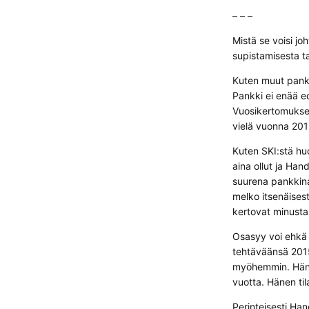
– – –
Mistä se voisi jo
supistamisesta ta
Kuten muut panki
Pankki ei enää e
Vuosikertomuksest
vielä vuonna 201
Kuten SKI:stä huo
aina ollut ja Han
suurena pankkina 
melko itsenäisest
kertovat minusta,
Osasyy voi ehkä 
tehtäväänsä 2015,
myöhemmin. Hänen
vuotta. Hänen tila
Perinteisesti Ha