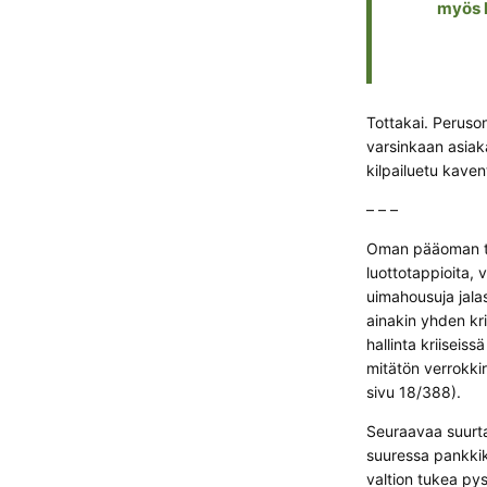
myös k
Tottakai. Peruson
varsinkaan asiak
kilpailuetu kaven
– – –
Oman pääoman tuot
luottotappioita, 
uimahousuja jalas
ainakin yhden kri
hallinta kriiseiss
mitätön verrokk
sivu 18/388).
Seuraavaa suurta
suuressa pankkikr
valtion tukea py