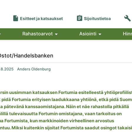



Esitteet ja katsaukset
Sijoitustietoa

Rahastoarvot

Asiointi

Hin
Ostot/Handelsbanken
.8.2025
Anders Oldenburg
in uusimman katsauksen Fortumia esitelleestä yhtiöprofiilis
t pidä Fortumia erityisen laadukkaana yhtiönä, etkä pidä Suo
ta pätevänä kanssaomistajana. Näin et näe rahastolla pitkällä
lillä tulevaisuutta Fortumin omistajana, vaan tarkoitus on
ua Fortumista, kun markkinoiden virheellinen arvostus
ntuu. Miksi kuitenkin sijoitat Fortumista saadut osingot takais