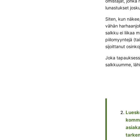
omistajat, jonka 
lunastukset josk
Siten, kun näkee,
vähän harhaanjoht
salkku ei liikaa 
piilomyyntejä (t
sijoittanut osinko
Joka tapauksessa
salkkuumme, lähi
Lueske
kommen
asiaka
tarkem