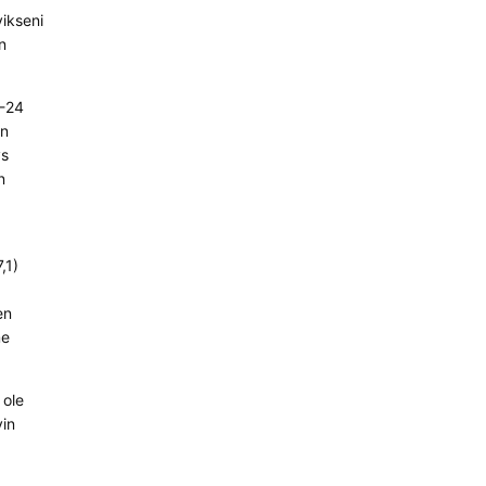
vikseni
n
0-24
an
vs
n
,1)
en
me
 ole
yin