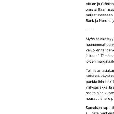
Aktian ja Grönla
omistajiltaan li
paljastuneeseen 
Bank ja Nordea jä
– – –
Myös asiakastyyty
huonommat pankit
valvojien tai pan
jalkaan”. Tämä sa
joiden marginaale
Toimialan asiaka
pitkässä käyräs
pankkeihin laski 
yritysasiakkailla
osalta aina vuote
noussut lähelle p
Samaisen raporti
suurista pankeis