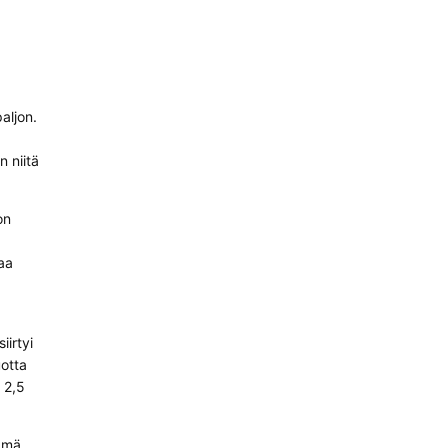
aljon.
n niitä
on
saa
irtyi
uotta
 2,5
nämä