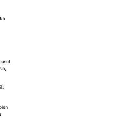
ske
housut
sia,
I)
pien
s