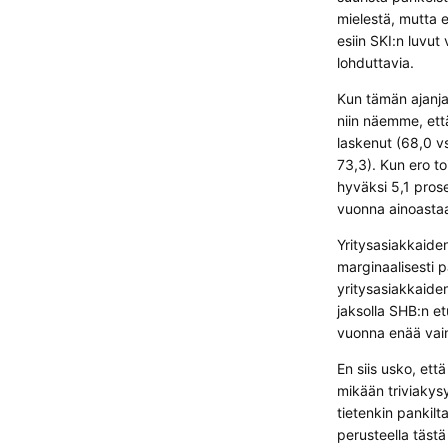
mielestä, mutta e
esiin SKI:n luvut
lohduttavia.
Kun tämän ajanja
niin näemme, että
laskenut (68,0 v
73,3). Kun ero 
hyväksi 5,1 prose
vuonna ainoastaa
Yritysasiakkaiden
marginaalisesti 
yritysasiakkaide
jaksolla SHB:n et
vuonna enää vain
En siis usko, ett
mikään triviakys
tietenkin pankilt
perusteella tästä