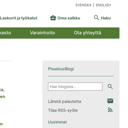
SVENSKA
|
ENGLISH


Laskurit ja työkalut
Oma salkku
Haku
nasto
Varainhoito
Ota yhteyttä
PhoebusBlogi
Hae
search
ta,
men
email
Lähetä palautetta
rss_feed
Tilaa RSS-syöte
Uusimmat
in