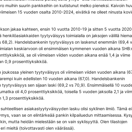
ro muihin suurin pankkeihin on kutistunut melko pieneksi. Kaivoin hu
 viimeisen 15 vuoden osalta 2010-2024, eivätkä ne olleet ninusta kovi
kson jakaa kahteen, ensin 10 vuotta 2010-19 ja sitten 5 vuotta 202
 henkilöasiakkaiden tyytyväisyys toimialalla on jaksojen välillä hiem
s 68,2). Handelsbankenin tyytyväisyys on laskenut enemmän (69,4 
toimialan keskiarvoon oli ensimmäisen kymmenen vuoden aikana SHB:
nttiyksikköä, se oli viimeisen viiden vuoden aikana enää 1,4 ja viime
n 0,9 prosenttiyksikköä.
 joukossa yleinen tyytyväisyys oli viimeisen viiden vuoden aikana (67
parempi kuin edellisten 10 vuoden aikana (67,0). Handelsbankenin
n tyytyväisyys sen sijaan laski (69,2 vs 70,9). Ensimmäisellä 10 vuod
umatka oli 4,0 prosenttiyksikköä, toisella 5 vuoden jaksolla 2,1 ja vii
 1,3 prosenttiyksikköä.
ä suhteellisen asiakastyytyväisyyden lasku olisi syklinen ilmiö. Tämä ei
ymys, vaan se on elintärkeää pankin kilpailuedun mittaamisessa. Kys
akin, mutta heidän mielestään se on vain syklisyyttä. Olen tilastojen
 eri mieltä (toivottavasti olen väärässä).