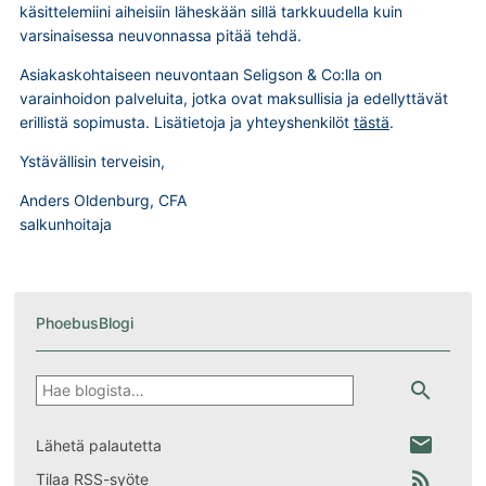
käsittelemiini aiheisiin läheskään sillä tarkkuudella kuin
varsinaisessa neuvonnassa pitää tehdä.
Asiakaskohtaiseen neuvontaan Seligson & Co:lla on
varainhoidon palveluita, jotka ovat maksullisia ja edellyttävät
erillistä sopimusta. Lisätietoja ja yhteyshenkilöt
tästä
.
Ystävällisin terveisin,
Anders Oldenburg, CFA
salkunhoitaja
PhoebusBlogi
Hae
search
email
Lähetä palautetta
rss_feed
Tilaa RSS-syöte