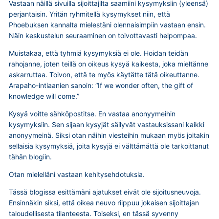
Vastaan näillä sivuilla sijoittajilta saamiini kysymyksiin (yleensä)
perjantaisin. Yritän ryhmitellä kysymykset niin, että
Phoebuksen kannalta mielestäni olennaisimpiin vastaan ensin.
Näin keskustelun seuraaminen on toivottavasti helpompaa.
Muistakaa, että tyhmiä kysymyksiä ei ole. Hoidan teidän
rahojanne, joten teillä on oikeus kysyä kaikesta, joka mieltänne
askarruttaa. Toivon, että te myös käytätte tätä oikeuttanne.
Arapaho-intiaanien sanoin: “If we wonder often, the gift of
knowledge will come.”
Kysyä voitte sähköpostitse. En vastaa anonyymeihin
kysymyksiin. Sen sijaan kysyjät säilyvät vastauksissani kaikki
anonyymeinä. Siksi otan näihin viesteihin mukaan myös joitakin
sellaisia kysymyksiä, joita kysyjä ei välttämättä ole tarkoittanut
tähän blogiin.
Otan mielelläni vastaan kehitysehdotuksia.
Tässä blogissa esittämäni ajatukset eivät ole sijoitusneuvoja.
Ensinnäkin siksi, että oikea neuvo riippuu jokaisen sijoittajan
taloudellisesta tilanteesta. Toiseksi, en tässä syvenny