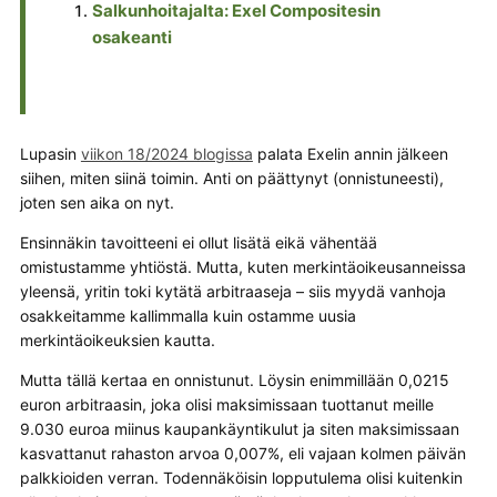
Salkunhoitajalta: Exel Compositesin
osakeanti
Lupasin
viikon 18/2024 blogissa
palata Exelin annin jälkeen
siihen, miten siinä toimin. Anti on päättynyt (onnistuneesti),
joten sen aika on nyt.
Ensinnäkin tavoitteeni ei ollut lisätä eikä vähentää
omistustamme yhtiöstä. Mutta, kuten merkintäoikeusanneissa
yleensä, yritin toki kytätä arbitraaseja – siis myydä vanhoja
osakkeitamme kallimmalla kuin ostamme uusia
merkintäoikeuksien kautta.
Mutta tällä kertaa en onnistunut. Löysin enimmillään 0,0215
euron arbitraasin, joka olisi maksimissaan tuottanut meille
9.030 euroa miinus kaupankäyntikulut ja siten maksimissaan
kasvattanut rahaston arvoa 0,007%, eli vajaan kolmen päivän
palkkioiden verran. Todennäköisin lopputulema olisi kuitenkin