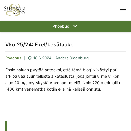
menu
keyboard_arrow_down
Phoebus
Vko 25/24: Exel/kesätauko
Phoebus
|
18.6.2024
Anders Oldenburg

Ensin haluan pyytää anteeksi, että tämä blogi viivästyi pari
arkipäivää suunitellusta aikataulusta, joka johtui viime viikon
alun 20 m/s myrskystä Ahvenanmerellä. Noin 220 merimailin
(400 km) venematka kotiin ei siinä kelissä onnistu.