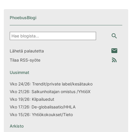
PhoebusBlogi
Hae
search
email
Lähetä palautetta
rss_feed
Tilaa RSS-syöte
Uusimmat
Vko 24/26: Trendit/private label/kesätauko
Vko 21/26: Salkunhoitajan omistus /YhtiöX
Vko 19/26: Kilpailuedut
Vko 17/26: De-globalisaatio/HHLA
Vko 15/26: Yhtiökokoukset/Tieto
Arkisto