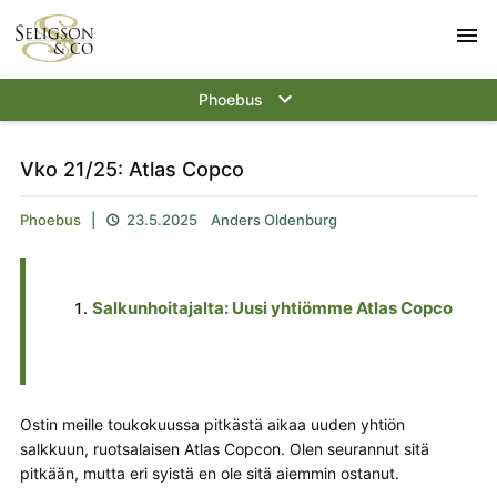
menu
keyboard_arrow_down
Phoebus
Vko 21/25: Atlas Copco
Phoebus
|
23.5.2025
Anders Oldenburg

Salkunhoitajalta: Uusi yhtiömme Atlas Copco
Ostin meille toukokuussa pitkästä aikaa uuden yhtiön
salkkuun, ruotsalaisen Atlas Copcon. Olen seurannut sitä
pitkään, mutta eri syistä en ole sitä aiemmin ostanut.