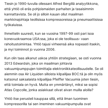
Tiesin jo 1990-luvulla ollessani Alfred Bergillä analyytikkona,
että yhtiö oli eräs pohjoismaiden parhaiten ja tasaisimmin
kannattavista. Se oli jo silloin kauan ollut maailman
markkinajohtaja teollisissa kompressoreissa ja pneumaattisissa
työkaluissa.
Ihmettelin suuresti, kun se vuosina 1997-99 osti pari isoa
konevuokraamoa USA:ssa, joka ei ole teollisuus- vaan
rahoitustoimintaa. Yhtiö tajusi virheensä aika nopeasti itsekin,
ja myi toiminnot jo vuonna 2006.
Kun olin taas alkanut uskoa yhtiön strategiaan, se osti vuonna
2013 Edwardsin, joka on maailman johtavia
vakuumipumppujen toimittajia elektroniikkateollisuudelle. Se oli
aiemmin osa Air Liquiden silloista kilpailijaa BOC:tä ja olin myös
katsonut saksalaista kilpailijaa Pfeiffer Vacuumia joten tiesin,
että toimiala on hyvä. Mutta en ymmärtänyt, miksi se sopisi
Atlas Copcolle, jonka asiakkaat olivat aivan muilla aloilla?
Yhtiö itse perusteli kauppaa sillä, että ilman tuominen
kompressorilla tai sen imeminen vakuumipumpulla ovat