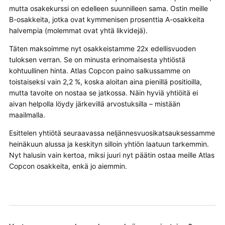
mutta osakekurssi on edelleen suunnilleen sama. Ostin meille
B-osakkeita, jotka ovat kymmenisen prosenttia A-osakkeita
halvempia (molemmat ovat yhtä likvidejä).
Täten maksoimme nyt osakkeistamme 22x edellisvuoden
tuloksen verran. Se on minusta erinomaisesta yhtiöstä
kohtuullinen hinta. Atlas Copcon paino salkussamme on
toistaiseksi vain 2,2 %, koska aloitan aina pienillä positioilla,
mutta tavoite on nostaa se jatkossa. Näin hyviä yhtiöitä ei
aivan helpolla löydy järkevillä arvostuksilla – mistään
maailmalla.
Esittelen yhtiötä seuraavassa neljännesvuosikatsauksessamme
heinäkuun alussa ja keskityn silloin yhtiön laatuun tarkemmin.
Nyt halusin vain kertoa, miksi juuri nyt päätin ostaa meille Atlas
Copcon osakkeita, enkä jo aiemmin.