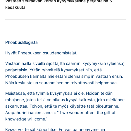
Vastaan seuraavan kerran kysymyksiinne perjantaina 6.
kesäkuuta.
PhoebusBlogista
Hyvät Phoebuksen osuudenomistajat,
Vastaan näillä sivuilla sijoittajilta saamiini kysymyksiin (yleensä)
perjantaisin. Yritän ryhmitellä kysymykset niin, että
Phoebuksen kannalta mielestäni olennaisimpiin vastaan ensin.
Näin keskustelun seuraaminen on toivottavasti helpompaa.
Muistakaa, että tyhmiä kysymyksiä ei ole. Hoidan teidän
rahojanne, joten teillä on oikeus kysyä kaikesta, joka mieltänne
askarruttaa. Toivon, että te myös käytätte tätä oikeuttanne.
Arapaho-intiaanien sanoin: “If we wonder often, the gift of
knowledge will come.”
Kysyä voitte sähköpostitse. En vastaa anonyymeihin