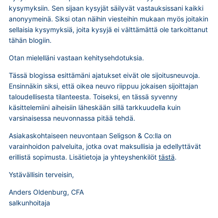
kysymyksiin. Sen sijaan kysyjät säilyvät vastauksissani kaikki
anonyymeinä. Siksi otan näihin viesteihin mukaan myös joitakin
sellaisia kysymyksiä, joita kysyjä ei välttämättä ole tarkoittanut
tähän blogiin.
Otan mielelläni vastaan kehitysehdotuksia.
Tässä blogissa esittämäni ajatukset eivät ole sijoitusneuvoja.
Ensinnäkin siksi, että oikea neuvo riippuu jokaisen sijoittajan
taloudellisesta tilanteesta. Toiseksi, en tässä syvenny
käsittelemiini aiheisiin läheskään sillä tarkkuudella kuin
varsinaisessa neuvonnassa pitää tehdä.
Asiakaskohtaiseen neuvontaan Seligson & Co:lla on
varainhoidon palveluita, jotka ovat maksullisia ja edellyttävät
erillistä sopimusta. Lisätietoja ja yhteyshenkilöt
tästä
.
Ystävällisin terveisin,
Anders Oldenburg, CFA
salkunhoitaja