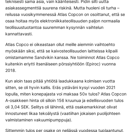
teknisesti sama asia, vain käänteisesti. Pidin silti uutta
asiakassegmenttiä suurena riskinä. Mutta huoleni oli turha –
reilussa vuosikymmenessä Atlas Copcon on osoittanut, että se
osaa hoitaa myös elektroniikkateollisuuden paljon normaalia
teollisuustuotantoa suuremman kysynnän vaihtelun
kannattavasti.
Atlas Copco ei oikeastaan ollut meille aiemmin vaihtoehto
myöskään siksi, että se kaivosteollisuuden laitteissa kilpaili
omistamamme Sandvikin kanssa. Ne toiminnot Atlas Copco
kuitenkin eriytti itsenäiseen pörssiyhtiöön (Epiroc) vuonna
2018.
Kun aloin taas pitää yhtiötä laadukkaana kolmisen vuotta
sitten, se oli hyvin kallis. Eräs ystäväni kysyi vuoden 2021
lopulla, miten konepajasta voi maksaa 50x tulos? Atlas Copcon
A-osakkeen hinta oli silloin 156 kruunua ja edellisvuoden tulos
oli 3,04 SEK. Selitys oli lähinnä, että osakemarkkinat olivat
innostuneet likaa tekoälystä (vaatiihan jokaisen puolijohteen
valmistaminen vakuumipumppuja).
Sittemmin tulos per osake on neljässä vuodessa tuplaantunut,