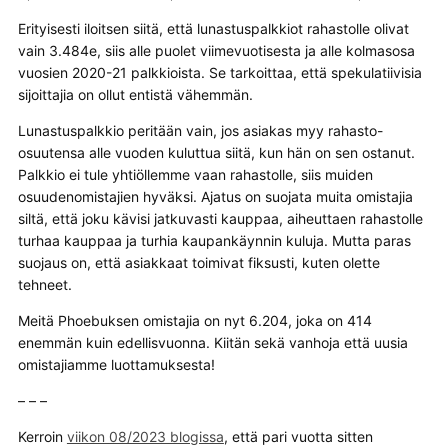
Erityisesti iloitsen siitä, että lunastuspalkkiot rahastolle olivat
vain 3.484e, siis alle puolet viimevuotisesta ja alle kolmasosa
vuosien 2020-21 palkkioista. Se tarkoittaa, että spekulatiivisia
sijoittajia on ollut entistä vähemmän.
Lunastuspalkkio peritään vain, jos asiakas myy rahasto-
osuutensa alle vuoden kuluttua siitä, kun hän on sen ostanut.
Palkkio ei tule yhtiöllemme vaan rahastolle, siis muiden
osuudenomistajien hyväksi. Ajatus on suojata muita omistajia
siltä, että joku kävisi jatkuvasti kauppaa, aiheuttaen rahastolle
turhaa kauppaa ja turhia kaupankäynnin kuluja. Mutta paras
suojaus on, että asiakkaat toimivat fiksusti, kuten olette
tehneet.
Meitä Phoebuksen omistajia on nyt 6.204, joka on 414
enemmän kuin edellisvuonna. Kiitän sekä vanhoja että uusia
omistajiamme luottamuksesta!
– – –
Kerroin
viikon 08/2023 blogissa
, että pari vuotta sitten