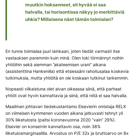
muutkin hoksanneet, eli hyvää ei saa
halvalla, tai horisontissa näkyy jo merkittäviä
uhkia? Millaisena näet tämän toimialan?
En tunne toimialaa juuri lainkaan, joten tiedät varmasti itse
vastauksen paremmin kuin minä. Olen toki törmännyt noihin
yhtiöihin sekä aiemman ”akateemisen urani” aikana
(assistenttina Hankenilla) että etsiessäni rahoitusalaa koskevia
tutkimuksia, mutta yhtiöitä en ole koskaan tutkinut tarkemmin.
Nopeasti vilkaistuna olet aivan oikeassa siinä, että parhaat
yhtiöt ovat hyvin kannattavia ja siinä, että niitä ei saa halvalla.
Maailman johtavan tiedekustantamo Elsevierin omistaja RELX
on viimeisen kymmenen vuoden aikana jatkuvasti tehnyt yli
30% liiketulosta (paitsi koronavuonna 2020 ”vain” 29%).
Elsevier on konsernin kannattavin osa, noin 38%
liiketulosmarginaalilla. Arvostus on P/E 32x ja bruttoarvo on 8x