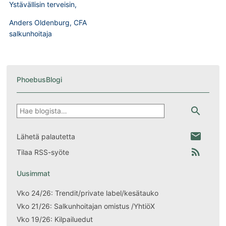
Ystävällisin terveisin,
Anders Oldenburg, CFA
salkunhoitaja
PhoebusBlogi
Hae
search
email
Lähetä palautetta
rss_feed
Tilaa RSS-syöte
Uusimmat
Vko 24/26: Trendit/private label/kesätauko
Vko 21/26: Salkunhoitajan omistus /YhtiöX
Vko 19/26: Kilpailuedut