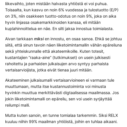
liikevaihto, joten mistään halvasta yhtiöstä ei voi puhua.
Toisaalta, kun kasvu on noin 6% vuodessa ja tulostuotto (E/P)
on 3%, niin osakkeen tuotto-odotus on noin 9%, joka on aika
hyvin linjassa osakemarkkinoiden kanssa, eli mitään
kuplahinnoittelua en näe. En silti jaksa innostua toimialasta.
Aivan tarkkaan
miksi
en innostu, en osaa sanoa. Ehkä se johtuu
siitä, että sinun tavoin näen liiketoimintamallin vähän epäreiluna
sekä yhteiskunnalle että akateemikoille. Kuten totesit,
kustantajien ”raaka-aine” (tutkimukset) on usein julkisesti
rahoitettu ja parhaiden julkaisujen arvo syntyy parhaista
vertaisarvioijista, jotka eivät tienaa juuri mitään.
Akateeminen julkaisumalli vertaisarvioineen ei varmaan tule
muuttumaan, mutta itse kustannustoiminta voi minusta
hyvinkin muuttua merkittävästi digtaalisessa maailmassa. Jos
jokin liiketoimintamalli on epäreilu, sen voi usein syrjäyttää
reilumpi malli.
Mutta kuten sanoin, en tunne tomialaa tarkemmin. Siksi RELX
kuuluu niihin 99% maailman yhtiöistä, joihin en tuhlaa aikaani.