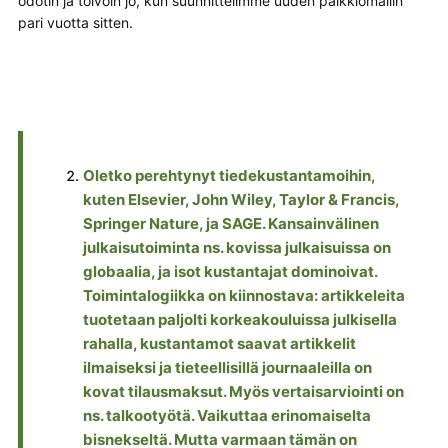
odotin ja toivoin jo, kun suunnittelimme uuden palkkiomallin
pari vuotta sitten.
Oletko perehtynyt tiedekustantamoihin,
kuten Elsevier, John Wiley, Taylor & Francis,
Springer Nature, ja SAGE. Kansainvälinen
julkaisutoiminta ns. kovissa julkaisuissa on
globaalia, ja isot kustantajat dominoivat.
Toimintalogiikka on kiinnostava: artikkeleita
tuotetaan paljolti korkeakouluissa julkisella
rahalla, kustantamot saavat artikkelit
ilmaiseksi ja tieteellisillä journaaleilla on
kovat tilausmaksut. Myös vertaisarviointi on
ns. talkootyötä. Vaikuttaa erinomaiselta
bisnekseltä. Mutta varmaan tämän on