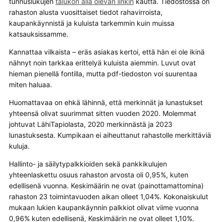
tunnuslukujen
talukon alla olevan linkin
kautta. Tiedostossa on
rahaston alusta vuosittaiset tiedot rahavirroista,
kaupankäynnistä ja kuluista tarkemmin kuin muissa
katsauksissamme.
Kannattaa vilkaista – eräs asiakas kertoi, että hän ei ole ikinä
nähnyt noin tarkkaa erittelyä kuluista aiemmin. Luvut ovat
hieman pienellä fontilla, mutta pdf-tiedoston voi suurentaa
miten haluaa.
Huomattavaa on ehkä lähinnä, että merkinnät ja lunastukset
yhteensä olivat suurimmat sitten vuoden 2020. Molemmat
johtuvat LähiTapiolasta, 2020 merkinnästä ja 2023
lunastuksesta. Kumpikaan ei aiheuttanut rahastolle merkittäviä
kuluja.
Hallinto- ja säilytypalkkioiden sekä pankkikulujen
yhteenlaskettu osuus rahaston arvosta oli 0,95%, kuten
edellisenä vuonna. Keskimäärin ne ovat (painottamattomina)
rahaston 23 toimintavuoden aikan olleet 1,04%. Kokonaiskulut
mukaan lukien kaupankäynnin palkkiot olivat viime vuonna
0,96% kuten edellisenä, Keskimäärin ne ovat olleet 1,10%.