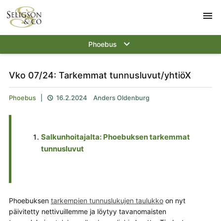
menu
keyboard_arrow_down
Phoebus
Vko 07/24: Tarkemmat tunnusluvut/yhtiöX
Phoebus
|
16.2.2024
Anders Oldenburg

Salkunhoitajalta: Phoebuksen tarkemmat
tunnusluvut
Phoebuksen
tarkempien tunnuslukujen taulukko
on nyt
päivitetty nettivuillemme ja löytyy tavanomaisten