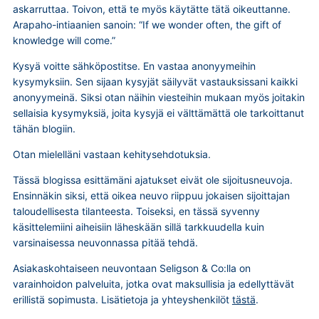
askarruttaa. Toivon, että te myös käytätte tätä oikeuttanne.
Arapaho-intiaanien sanoin: “If we wonder often, the gift of
knowledge will come.”
Kysyä voitte sähköpostitse. En vastaa anonyymeihin
kysymyksiin. Sen sijaan kysyjät säilyvät vastauksissani kaikki
anonyymeinä. Siksi otan näihin viesteihin mukaan myös joitakin
sellaisia kysymyksiä, joita kysyjä ei välttämättä ole tarkoittanut
tähän blogiin.
Otan mielelläni vastaan kehitysehdotuksia.
Tässä blogissa esittämäni ajatukset eivät ole sijoitusneuvoja.
Ensinnäkin siksi, että oikea neuvo riippuu jokaisen sijoittajan
taloudellisesta tilanteesta. Toiseksi, en tässä syvenny
käsittelemiini aiheisiin läheskään sillä tarkkuudella kuin
varsinaisessa neuvonnassa pitää tehdä.
Asiakaskohtaiseen neuvontaan Seligson & Co:lla on
varainhoidon palveluita, jotka ovat maksullisia ja edellyttävät
erillistä sopimusta. Lisätietoja ja yhteyshenkilöt
tästä
.