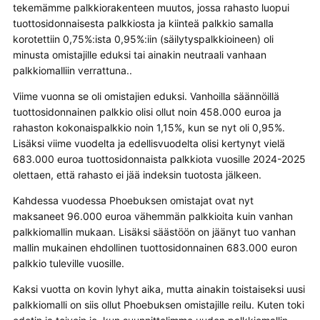
tekemämme palkkiorakenteen muutos, jossa rahasto luopui
tuottosidonnaisesta palkkiosta ja kiinteä palkkio samalla
korotettiin 0,75%:ista 0,95%:iin (säilytyspalkkioineen) oli
minusta omistajille eduksi tai ainakin neutraali vanhaan
palkkiomalliin verrattuna..
Viime vuonna se oli omistajien eduksi. Vanhoilla säännöillä
tuottosidonnainen palkkio olisi ollut noin 458.000 euroa ja
rahaston kokonaispalkkio noin 1,15%, kun se nyt oli 0,95%.
Lisäksi viime vuodelta ja edellisvuodelta olisi kertynyt vielä
683.000 euroa tuottosidonnaista palkkiota vuosille 2024-2025
olettaen, että rahasto ei jää indeksin tuotosta jälkeen.
Kahdessa vuodessa Phoebuksen omistajat ovat nyt
maksaneet 96.000 euroa vähemmän palkkioita kuin vanhan
palkkiomallin mukaan. Lisäksi säästöön on jäänyt tuo vanhan
mallin mukainen ehdollinen tuottosidonnainen 683.000 euron
palkkio tuleville vuosille.
Kaksi vuotta on kovin lyhyt aika, mutta ainakin toistaiseksi uusi
palkkiomalli on siis ollut Phoebuksen omistajille reilu. Kuten toki