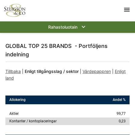
menu
keyboard_arrow_down
Rahastoluotain
GLOBAL TOP 25 BRANDS - Portföljens
indelning
Tillbaka
|
Enligt tillgångsslag / sektor
|
Värdepappren
|
Enligt
land
Allokering
Andel %
Aktier
99,77
Kontanter / kontoplaceringar
0,23