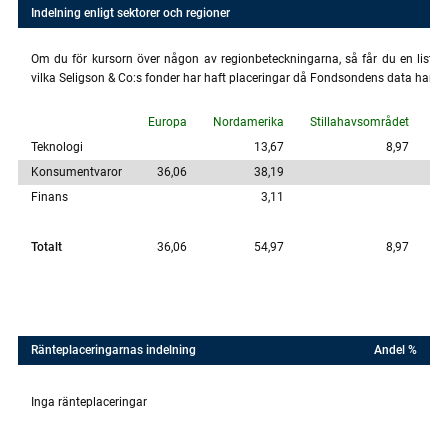
Indelning enligt sektorer och regioner
Om du för kursorn över någon av regionbeteckningarna, så får du en lista 
vilka Seligson & Co:s fonder har haft placeringar då Fondsondens data har u
Europa
Nordamerika
Stillahavsområdet
Ut
Teknologi
13,67
8,97
Konsumentvaror
36,06
38,19
Finans
3,11
Totalt
36,06
54,97
8,97
Ränteplaceringarnas indelning
Andel %
Inga ränteplaceringar