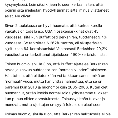
kysymyksesi. Luin siksi kirjeen toiseen kertaan siten, että
poimin siitä mielestäni hyödyllisimmät ja/tai minua yllättäneet
asiat. Ne olivat:
Sivun 2 taulukossa on hyvä huomata, että korkoa korolle
vaikutus on todella iso. USA:n osakemarkkinat ovat 45
vuodessa, siitä kun Buffett osti Berkshiren, tuottaneet 9,4%
vuodessa. Se tarkoittaa 6.262% tuottoa, eli alkuperäsien
sijoituksen 64-kertaistumista! Vastaavasti Berkshiren 20,2%
vuosituotto on tarkoittanut sijoituksen 4900-kertaistumista.
Toinen huomio, sivulla 3 on, että Buffett ajattelee Berkshiren
arvoa ja kasvua suhteessa sen ”normaalivuoden” tulokseen.
Hän toteaa, että ei tietenkään voi tarkkaan sanoa, mikä on
”normaali” vuosi, mutta hän yrittää hahmottaa, että se on
parempi kuin 2010 ja huonompi kuin 2005-2006. Kuten olet
huomannut, yritän itsekin normalisoida yritystemme tulokset
kun puhun niiden arvostuksesta. Taloussyklithän tulevat ja
menevät, mutta sijoittajan on syytä fokusoida oleelliseen.
Kolmas huomio, sivulla 8 on, että Berkshiren hallituksella ei ole