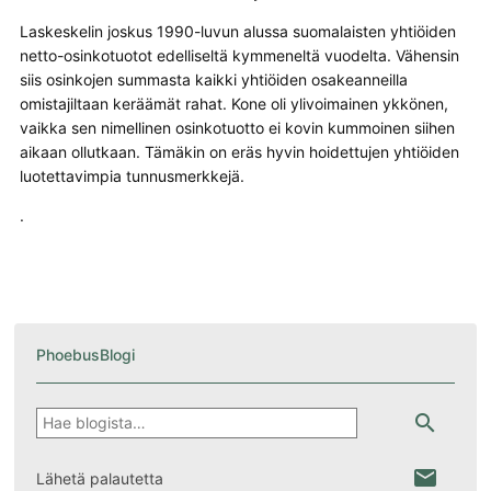
Laskeskelin joskus 1990-luvun alussa suomalaisten yhtiöiden
netto-osinkotuotot edelliseltä kymmeneltä vuodelta. Vähensin
siis osinkojen summasta kaikki yhtiöiden osakeanneilla
omistajiltaan keräämät rahat. Kone oli ylivoimainen ykkönen,
vaikka sen nimellinen osinkotuotto ei kovin kummoinen siihen
aikaan ollutkaan. Tämäkin on eräs hyvin hoidettujen yhtiöiden
luotettavimpia tunnusmerkkejä.
.
PhoebusBlogi
Hae
search
email
Lähetä palautetta