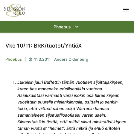
menu
keyboard_arrow_down
Phoebus
Vko 10/11: BRK/tuotot/YhtiöX
Phoebus
|
11.3.2011
Anders Oldenburg

Lukaisin juuri Buffettin tämän vuotisen sijoittajakirjeen,
kuten ties monenako edellisenäkin vuotena.
Asiakkaistasi varmasti varsi isokin osa lukee kirjeen
vuosittain suurella mielenkiinnolla, osittain jo senkin
takia, että viittaat siihen sekä Warrenin kanssa
samanlaiseen sijoitusfilosofiaasi varsin usein.
Kiinnostaisikin tietää, että mitkä olivat mielestäsi kirjeen
tämän vuotiset ”helmet”. Entä mitkä (ja ehkö eritoten