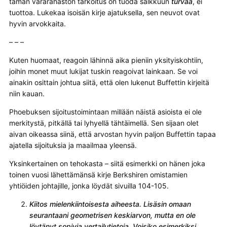
tämän vararahaston tarkoitus on tuoda salkkuun
turvaa
, ei
tuottoa. Lukekaa isoisän kirje ajatuksella, sen neuvot ovat
hyvin arvokkaita.
– – –
Kuten huomaat, reagoin lähinnä aika pieniin yksityiskohtiin,
joihin monet muut lukijat tuskin reagoivat lainkaan. Se voi
ainakin osittain johtua siitä, että olen lukenut Buffettin kirjeitä
niin kauan.
Phoebuksen sijoitustoimintaan millään näistä asioista ei ole
merkitystä, pitkällä tai lyhyellä tähtäimellä. Sen sijaan olet
aivan oikeassa siinä, että arvostan hyvin paljon Buffettin tapaa
ajatella sijoituksia ja maailmaa yleensä.
Yksinkertainen on tehokasta – siitä esimerkki on hänen joka
toinen vuosi lähettämänsä kirje Berkshiren omistamien
yhtiöiden johtajille, jonka löydät sivuilla 104-105.
Kiitos mielenkiintoisesta aiheesta. Lisäsin omaan
seurantaani geometrisen keskiarvon, mutta en ole
löytänyt sopivia vertailutietoja. Voisiko esimerkiksi