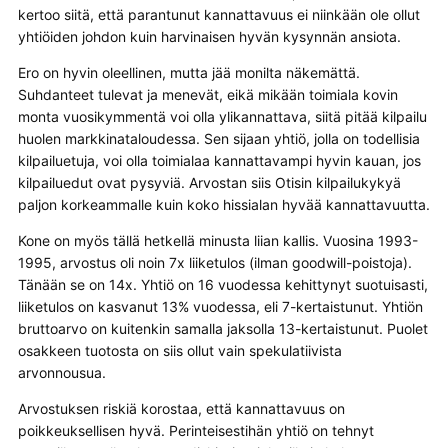
kertoo siitä, että parantunut kannattavuus ei niinkään ole ollut
yhtiöiden johdon kuin harvinaisen hyvän kysynnän ansiota.
Ero on hyvin oleellinen, mutta jää monilta näkemättä.
Suhdanteet tulevat ja menevät, eikä mikään toimiala kovin
monta vuosikymmentä voi olla ylikannattava, siitä pitää kilpailu
huolen markkinataloudessa. Sen sijaan yhtiö, jolla on todellisia
kilpailuetuja, voi olla toimialaa kannattavampi hyvin kauan, jos
kilpailuedut ovat pysyviä. Arvostan siis Otisin kilpailukykyä
paljon korkeammalle kuin koko hissialan hyvää kannattavuutta.
Kone on myös tällä hetkellä minusta liian kallis. Vuosina 1993-
1995, arvostus oli noin 7x liiketulos (ilman goodwill-poistoja).
Tänään se on 14x. Yhtiö on 16 vuodessa kehittynyt suotuisasti,
liiketulos on kasvanut 13% vuodessa, eli 7-kertaistunut. Yhtiön
bruttoarvo on kuitenkin samalla jaksolla 13-kertaistunut. Puolet
osakkeen tuotosta on siis ollut vain spekulatiivista
arvonnousua.
Arvostuksen riskiä korostaa, että kannattavuus on
poikkeuksellisen hyvä. Perinteisestihän yhtiö on tehnyt