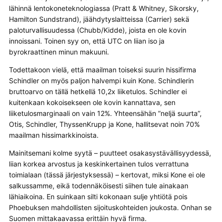
lähinnä lentokoneteknologiassa (Pratt & Whitney, Sikorsky,
Hamilton Sundstrand), jäähdytyslaitteissa (Carrier) sekä
paloturvallisuudessa (Chubb/Kidde), joista en ole kovin
innoissani. Toinen syy on, että UTC on liian iso ja
byrokraattinen minun makuuni.
Todettakoon vielä, että maailman toiseksi suurin hissifirma
Schindler on myös paljon halvempi kuin Kone. Schindlerin
bruttoarvo on tällä hetkellä 10,2x liiketulos. Schindler ei
kuitenkaan kokoisekseen ole kovin kannattava, sen
liiketulosmarginaali on vain 12%. Yhteensähän ”neljä suurta”,
Otis, Schindler, ThyssenKrupp ja Kone, hallitsevat noin 70%
maailman hissimarkkinoista.
Mainitsemani kolme syytä – puutteet osakasystävällisyydessä,
liian korkea arvostus ja keskinkertainen tulos verrattuna
toimialaan (tässä järjestyksessä) – kertovat, miksi Kone ei ole
salkussamme, eikä todennäköisesti siihen tule ainakaan
lähiaikoina. En suinkaan silti kokonaan sulje yhtiötä pois
Phoebuksen mahdollisten sijoituskohteiden joukosta. Onhan se
Suomen mittakaavassa erittäin hyvä firma.