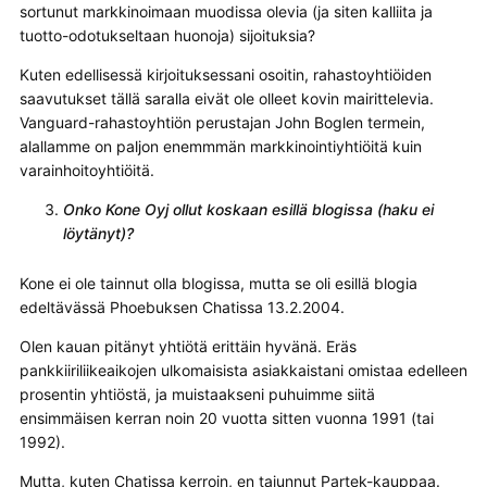
sortunut markkinoimaan muodissa olevia (ja siten kalliita ja
tuotto-odotukseltaan huonoja) sijoituksia?
Kuten edellisessä kirjoituksessani osoitin, rahastoyhtiöiden
saavutukset tällä saralla eivät ole olleet kovin mairittelevia.
Vanguard-rahastoyhtiön perustajan John Boglen termein,
alallamme on paljon enemmmän markkinointiyhtiöitä kuin
varainhoitoyhtiöitä.
Onko Kone Oyj ollut koskaan esillä blogissa (haku ei
löytänyt)?
Kone ei ole tainnut olla blogissa, mutta se oli esillä blogia
edeltävässä Phoebuksen Chatissa 13.2.2004.
Olen kauan pitänyt yhtiötä erittäin hyvänä. Eräs
pankkiiriliikeaikojen ulkomaisista asiakkaistani omistaa edelleen
prosentin yhtiöstä, ja muistaakseni puhuimme siitä
ensimmäisen kerran noin 20 vuotta sitten vuonna 1991 (tai
1992).
Mutta, kuten Chatissa kerroin, en tajunnut Partek-kauppaa.