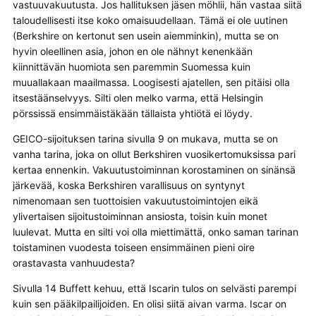
vastuuvakuutusta. Jos hallituksen jäsen möhlii, hän vastaa siitä
taloudellisesti itse koko omaisuudellaan. Tämä ei ole uutinen
(Berkshire on kertonut sen usein aiemminkin), mutta se on
hyvin oleellinen asia, johon en ole nähnyt kenenkään
kiinnittävän huomiota sen paremmin Suomessa kuin
muuallakaan maailmassa. Loogisesti ajatellen, sen pitäisi olla
itsestäänselvyys. Silti olen melko varma, että Helsingin
pörssissä ensimmäistäkään tällaista yhtiötä ei löydy.
GEICO-sijoituksen tarina sivulla 9 on mukava, mutta se on
vanha tarina, joka on ollut Berkshiren vuosikertomuksissa pari
kertaa ennenkin. Vakuutustoiminnan korostaminen on sinänsä
järkevää, koska Berkshiren varallisuus on syntynyt
nimenomaan sen tuottoisien vakuutustoimintojen eikä
ylivertaisen sijoitustoiminnan ansiosta, toisin kuin monet
luulevat. Mutta en silti voi olla miettimättä, onko saman tarinan
toistaminen vuodesta toiseen ensimmäinen pieni oire
orastavasta vanhuudesta?
Sivulla 14 Buffett kehuu, että Iscarin tulos on selvästi parempi
kuin sen pääkilpailijoiden. En olisi siitä aivan varma. Iscar on