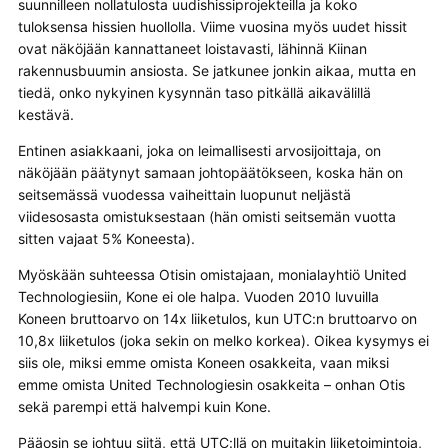
suunnilleen nollatulosta uudishissiprojekteilla ja koko
tuloksensa hissien huollolla. Viime vuosina myös uudet hissit
ovat näköjään kannattaneet loistavasti, lähinnä Kiinan
rakennusbuumin ansiosta. Se jatkunee jonkin aikaa, mutta en
tiedä, onko nykyinen kysynnän taso pitkällä aikavälillä
kestävä.
Entinen asiakkaani, joka on leimallisesti arvosijoittaja, on
näköjään päätynyt samaan johtopäätökseen, koska hän on
seitsemässä vuodessa vaiheittain luopunut neljästä
viidesosasta omistuksestaan (hän omisti seitsemän vuotta
sitten vajaat 5% Koneesta).
Myöskään suhteessa Otisin omistajaan, monialayhtiö United
Technologiesiin, Kone ei ole halpa. Vuoden 2010 luvuilla
Koneen bruttoarvo on 14x liiketulos, kun UTC:n bruttoarvo on
10,8x liiketulos (joka sekin on melko korkea). Oikea kysymys ei
siis ole, miksi emme omista Koneen osakkeita, vaan miksi
emme omista United Technologiesin osakkeita – onhan Otis
sekä parempi että halvempi kuin Kone.
Pääosin se johtuu siitä, että UTC:llä on muitakin liiketoimintoja,