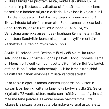
kuuluisa lukujensa piilottamisesta, mutta Berkshiren lukuja
tarkemmin pilkottaessa vaikuttaa siltä, että Iscar ennen lamaa
tienasi noin kahden miljardin dollarin liikevaihdolla vajaat puoli
miljardia vuodessa. Liiketulos näyttäisi siis olleen noin 25%
liikevaihdosta tai ehkä hieman alle. Se on samaa luokkaa kuin
Seco Toolsilla, jonka liiketulos vuonna 2007 oli 24,7%.
Verrattuna amerikkalaiseen pääkilpailijaan Kennametaliin (tai
verrattuna Sandvikiin konsernina) Iscar on kylläkin erittäin
kannattava. Kuten on myös Seco Tools.
Sivulla 19 selviää, että Berkshirellä ei vielä ole muita uusia
salkunhoitajia kuin viime vuonna palkattu Todd Coombs. Tämä
on hieman eri viesti kuin pari vuotta sitten, jolloin Buffett kertoi,
että heillä on ”useita” vaihtoehtoja. Olisiko lama sitten ehkä
vaikuttanut hänen arvioonsa muista kandidaateista?
Ehkä tärkein opetus tämän vuoden kirjeessä on Buffettin
isoisän lapsilleen kirjoittama kirje, joka löytyy sivulta 23. Se on
kirjoitettu 72 vuotta sitten, mutta sen sisältö vastaa täysin sitä,
mitä me tänä päivänä asiakkaillemme painotamme: Että
jokaisella sijoittajalla on syytä olla riittävä vararahasto, ja että