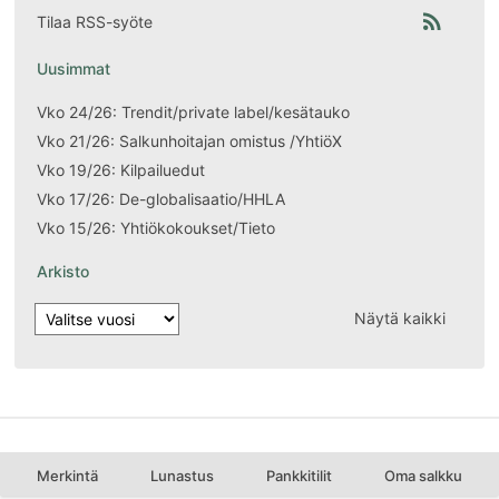
rss_feed
Tilaa RSS-syöte
Uusimmat
Vko 24/26: Trendit/private label/kesätauko
Vko 21/26: Salkunhoitajan omistus /YhtiöX
Vko 19/26: Kilpailuedut
Vko 17/26: De-globalisaatio/HHLA
Vko 15/26: Yhtiökokoukset/Tieto
Arkisto
Näytä kaikki
Merkintä
Lunastus
Pankkitilit
Oma salkku