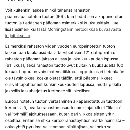
Voit kuitenkin laskea minkä tahansa rahaston
pääomapainotetun tuoton (IRR), kun tiedät sen aikapainotetun
tuoton ja tiedät sen pääoman esimerkiksi kuukausittain. Lue
lisää esimerkiksi
tästä Morningstarin metodiikkaa kuvaavasta
kirjoituksesta
.
Esimerkiksi rahaston viiden vuoden europainotetun tuoton
laskentaan kuukausidatalla tarvitset vain 121 datapointtia:
rahaston pääoman jakson alussa ja joka kuukauden lopussa
(61 lukua), sekä rahaston tuottoluvut kultakin kuukaudelta (60
lukua). Loppu on vain matematiikkaa. Lopputulos ei tietenkään
ole täysin oikea, koska oletat tällöin, että pääomaliikkeet
olisivat tapahtuneet kunkin kuukauden lopussa, mutta pitkillä
jaksoilla laskuharjoitus kertonee silti oleellisen.
Europainotetun tuoton vertaaminen aikapainotettuun tuottoon
kertoo siitä, ovatko rahaston osuudenomistajat olleet ”fiksuja”
vai ”tyhmiä” ajoituksessaan, kuten pari viikkoa sitten yritin
osoittaa. Eniten se ehkä kertoo rahastoyhtiön markkinoinnista –
onko yhtiö pyrkinyt valistamaan sijoittajiaan, vai onko se