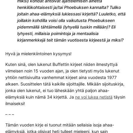
miksi) kohdat antoivat ajattelemisen aihetta
henkilökohtaisesti ja/tai Phoebuksen kannalta? Tuliko
joitain ahaa-elämyksiä lukiessasi kirjettä? Luuletko, että
joillakin kohdilla voisi olla vaikutusta Phoebukseen
pidemmällä tähtäimellä (lyhyellä tuskin millään)? Eli
lyhyesti, millaisia poimintoja ja mentaalisia
kirjanmerkkejä teit tämän vuotisesta kirjeestä ja miksi?
Hyvä ja mielenkiintoinen kysymys!
Kuten sinä, olen lukenut Buffettin kirjeet niiden ilmestyttyä
viimeisen noin 15 vuoden ajan, ja olen tietysti myös lukenut
yhtiön nettisivuilta vanhemmat kirjeet aina vuodesta 1977
alkaen. Suosittelen tätä kaikille sijoittajille. Mikään sijoituskirja,
jonka olen lukenut, ei tuo läheskään yhtä paljon ahaa-
elämyksiä kuin nämä 34 kirjettä. Ja
ne voi lukea netistä
täysin
ilmaiseksi!
– – –
Tämän vuoden kirje ei tuonut mitään sellaisia isoja ahaa-
elämyksiä, jotka olisivat heti tulleet mieleeni, kun sain