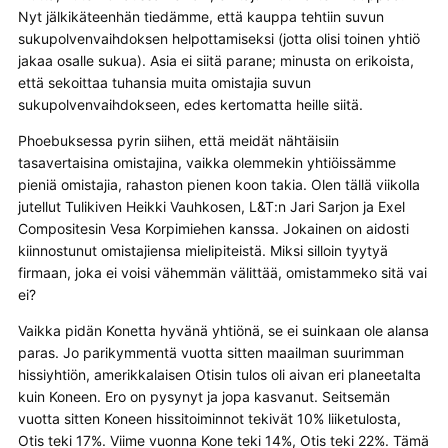
Nyt jälkikäteenhän tiedämme, että kauppa tehtiin suvun
sukupolvenvaihdoksen helpottamiseksi (jotta olisi toinen yhtiö
jakaa osalle sukua). Asia ei siitä parane; minusta on erikoista,
että sekoittaa tuhansia muita omistajia suvun
sukupolvenvaihdokseen, edes kertomatta heille siitä.
Phoebuksessa pyrin siihen, että meidät nähtäisiin
tasavertaisina omistajina, vaikka olemmekin yhtiöissämme
pieniä omistajia, rahaston pienen koon takia. Olen tällä viikolla
jutellut Tulikiven Heikki Vauhkosen, L&T:n Jari Sarjon ja Exel
Compositesin Vesa Korpimiehen kanssa. Jokainen on aidosti
kiinnostunut omistajiensa mielipiteistä. Miksi silloin tyytyä
firmaan, joka ei voisi vähemmän välittää, omistammeko sitä vai
ei?
Vaikka pidän Konetta hyvänä yhtiönä, se ei suinkaan ole alansa
paras. Jo parikymmentä vuotta sitten maailman suurimman
hissiyhtiön, amerikkalaisen Otisin tulos oli aivan eri planeetalta
kuin Koneen. Ero on pysynyt ja jopa kasvanut. Seitsemän
vuotta sitten Koneen hissitoiminnot tekivät 10% liiketulosta,
Otis teki 17%. Viime vuonna Kone teki 14%, Otis teki 22%. Tämä