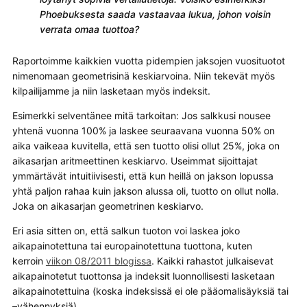
Phoebuksesta saada vastaavaa lukua, johon voisin
verrata omaa tuottoa?
Raportoimme kaikkien vuotta pidempien jaksojen vuosituotot
nimenomaan geometrisinä keskiarvoina. Niin tekevät myös
kilpailijamme ja niin lasketaan myös indeksit.
Esimerkki selventänee mitä tarkoitan: Jos salkkusi nousee
yhtenä vuonna 100% ja laskee seuraavana vuonna 50% on
aika vaikeaa kuvitella, että sen tuotto olisi ollut 25%, joka on
aikasarjan aritmeettinen keskiarvo. Useimmat sijoittajat
ymmärtävät intuitiivisesti, että kun heillä on jakson lopussa
yhtä paljon rahaa kuin jakson alussa oli, tuotto on ollut nolla.
Joka on aikasarjan geometrinen keskiarvo.
Eri asia sitten on, että salkun tuoton voi laskea joko
aikapainotettuna tai europainotettuna tuottona, kuten
kerroin
viikon 08/2011 blogissa
. Kaikki rahastot julkaisevat
aikapainotetut tuottonsa ja indeksit luonnollisesti lasketaan
aikapainotettuina (koska indeksissä ei ole pääomalisäyksiä tai
–vähennyksiä).