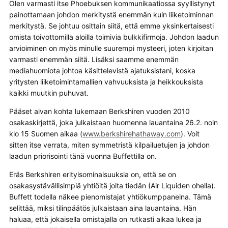
Olen varmasti itse Phoebuksen kommunikaatiossa syyllistynyt
painottamaan johdon merkitystä enemmän kuin liiketoiminnan
merkitystä. Se johtuu osittain siitä, että emme yksinkertaisesti
omista toivottomilla aloilla toimivia bulkkifirmoja. Johdon laadun
arvioiminen on myös minulle suurempi mysteeri, joten kirjoitan
varmasti enemmän siitä. Lisäksi saamme enemmän
mediahuomiota johtoa käsittelevistä ajatuksistani, koska
yritysten liiketoimintamallien vahvuuksista ja heikkouksista
kaikki muutkin puhuvat.
Pääset aivan kohta lukemaan Berkshiren vuoden 2010
osakaskirjettä, joka julkaistaan huomenna lauantaina 26.2. noin
klo 15 Suomen aikaa (
www.berkshirehathaway.com
). Voit
sitten itse verrata, miten symmetristä kilpailuetujen ja johdon
laadun priorisointi tänä vuonna Buffettilla on.
Eräs Berkshiren erityisominaisuuksia on, että se on
osakasystävällisimpiä yhtiöitä joita tiedän (Air Liquiden ohella).
Buffett todella näkee pienomistajat yhtiökumppaneina. Tämä
selittää, miksi tilinpäätös julkaistaan aina lauantaina. Hän
haluaa, että jokaisella omistajalla on rutkasti aikaa lukea ja