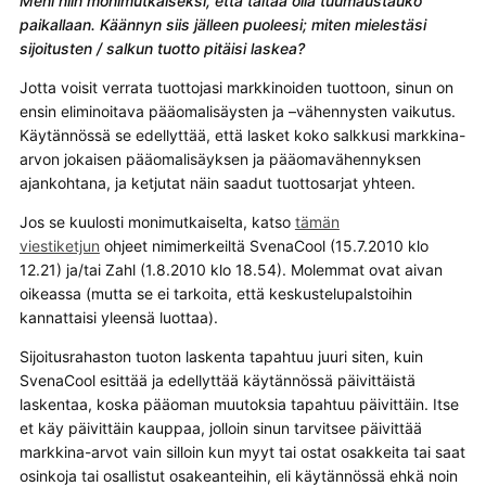
Meni niin monimutkaiseksi, että taitaa olla tuumaustauko
paikallaan. Käännyn siis jälleen puoleesi; miten mielestäsi
sijoitusten / salkun tuotto pitäisi laskea?
Jotta voisit verrata tuottojasi markkinoiden tuottoon, sinun on
ensin eliminoitava pääomalisäysten ja –vähennysten vaikutus.
Käytännössä se edellyttää, että lasket koko salkkusi markkina-
arvon jokaisen pääomalisäyksen ja pääomavähennyksen
ajankohtana, ja ketjutat näin saadut tuottosarjat yhteen.
Jos se kuulosti monimutkaiselta, katso
tämän
viestiketjun
ohjeet nimimerkeiltä SvenaCool (15.7.2010 klo
12.21) ja/tai Zahl (1.8.2010 klo 18.54). Molemmat ovat aivan
oikeassa (mutta se ei tarkoita, että keskustelupalstoihin
kannattaisi yleensä luottaa).
Sijoitusrahaston tuoton laskenta tapahtuu juuri siten, kuin
SvenaCool esittää ja edellyttää käytännössä päivittäistä
laskentaa, koska pääoman muutoksia tapahtuu päivittäin. Itse
et käy päivittäin kauppaa, jolloin sinun tarvitsee päivittää
markkina-arvot vain silloin kun myyt tai ostat osakkeita tai saat
osinkoja tai osallistut osakeanteihin, eli käytännössä ehkä noin