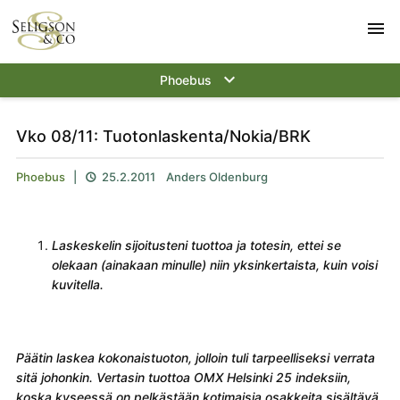
menu
keyboard_arrow_down
Phoebus
Vko 08/11: Tuotonlaskenta/Nokia/BRK
Phoebus
|
25.2.2011
Anders Oldenburg

Laskeskelin sijoitusteni tuottoa ja totesin, ettei se
olekaan (ainakaan minulle) niin yksinkertaista, kuin voisi
kuvitella.
Päätin laskea kokonaistuoton, jolloin tuli tarpeelliseksi verrata
sitä johonkin. Vertasin tuottoa OMX Helsinki 25 indeksiin,
koska kyseessä on pelkästään kotimaisia osakkeita sisältävä