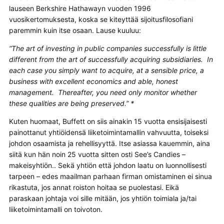
lauseen Berkshire Hathawayn vuoden 1996
vuosikertomuksesta, koska se kiteyttää sijoitusfilosofiani
paremmin kuin itse osaan. Lause kuuluu:
“The art of investing in public companies successfully is little
different from the art of successfully acquiring subsidiaries. In
each case you simply want to acquire, at a sensible price, a
business with excellent economics and able, honest
management. Thereafter, you need only monitor whether
these qualities are being preserved.” *
Kuten huomaat, Buffett on siis ainakin 15 vuotta ensisijaisesti
painottanut yhtiöidensä liiketoimintamallin vahvuutta, toiseksi
johdon osaamista ja rehellisyyttä. Itse asiassa kauemmin, aina
siitä kun hän noin 25 vuotta sitten osti See’s Candies –
makeisyhtiön.. Sekä yhtiön että johdon laatu on luonnollisesti
tarpeen – edes maailman parhaan firman omistaminen ei sinua
rikastuta, jos annat roiston hoitaa se puolestasi. Eikä
paraskaan johtaja voi sille mitään, jos yhtiön toimiala ja/tai
liiketoimintamalli on toivoton.