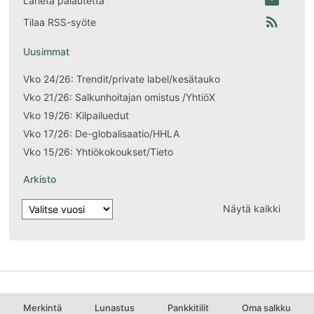
Lähetä palautetta
rss_feed
Tilaa RSS-syöte
Uusimmat
Vko 24/26: Trendit/private label/kesätauko
Vko 21/26: Salkunhoitajan omistus /YhtiöX
Vko 19/26: Kilpailuedut
Vko 17/26: De-globalisaatio/HHLA
Vko 15/26: Yhtiökokoukset/Tieto
Arkisto
Näytä kaikki
Merkintä
Lunastus
Pankkitilit
Oma salkku