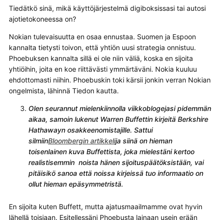
Tiedätkö sinä, mikä käyttöjärjestelmä digiboksissasi tai autosi
ajotietokoneessa on?
Nokian tulevaisuutta en osaa ennustaa. Suomen ja Espoon
kannalta tietysti toivon, että yhtiön uusi strategia onnistuu.
Phoebuksen kannalta sillä ei ole niin väliä, koska en sijoita
yhtiöihin, joita en koe riittävästi ymmärtäväni. Nokia kuuluu
ehdottomasti niihin. Phoebuskin toki kärsii jonkin verran Nokian
ongelmista, lähinnä Tiedon kautta.
Olen seurannut mielenkiinnolla viikkoblogejasi pidemmän
aikaa, samoin lukenut Warren Buffettin kirjeitä Berkshire
Hathawayn osakkeenomistajille. Sattui
silmiin
Bloombergin artikkeli
ja siinä on hieman
toisenlainen kuva Buffettista, joka mielestäni kertoo
realistisemmin noista hänen sijoituspäätöksistään, vai
pitäisikö sanoa että noissa kirjeissä tuo informaatio on
ollut hieman epäsymmetristä.
En sijoita kuten Buffett, mutta ajatusmaailmamme ovat hyvin
lähellä toisiaan. Esitellessäni Phoebusta lainaan usein erään