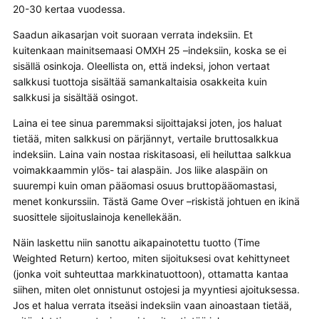
20-30 kertaa vuodessa.
Saadun aikasarjan voit suoraan verrata indeksiin. Et
kuitenkaan mainitsemaasi OMXH 25 –indeksiin, koska se ei
sisällä osinkoja. Oleellista on, että indeksi, johon vertaat
salkkusi tuottoja sisältää samankaltaisia osakkeita kuin
salkkusi ja sisältää osingot.
Laina ei tee sinua paremmaksi sijoittajaksi joten, jos haluat
tietää, miten salkkusi on pärjännyt, vertaile bruttosalkkua
indeksiin. Laina vain nostaa riskitasoasi, eli heiluttaa salkkua
voimakkaammin ylös- tai alaspäin. Jos liike alaspäin on
suurempi kuin oman pääomasi osuus bruttopääomastasi,
menet konkurssiin. Tästä Game Over –riskistä johtuen en ikinä
suosittele sijoituslainoja kenellekään.
Näin laskettu niin sanottu aikapainotettu tuotto (Time
Weighted Return) kertoo, miten sijoituksesi ovat kehittyneet
(jonka voit suhteuttaa markkinatuottoon), ottamatta kantaa
siihen, miten olet onnistunut ostojesi ja myyntiesi ajoituksessa.
Jos et halua verrata itseäsi indeksiin vaan ainoastaan tietää,