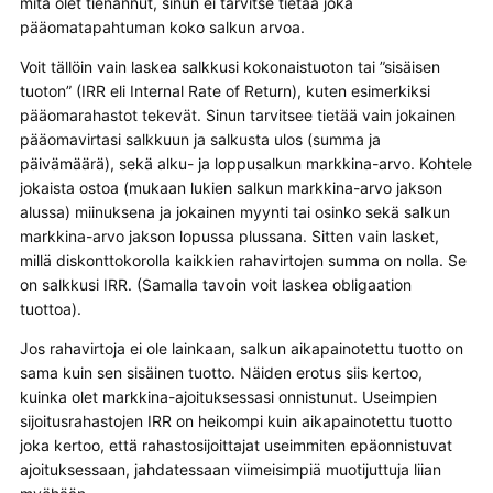
mitä olet tienannut, sinun ei tarvitse tietää joka
pääomatapahtuman koko salkun arvoa.
Voit tällöin vain laskea salkkusi kokonaistuoton tai ”sisäisen
tuoton” (IRR eli Internal Rate of Return), kuten esimerkiksi
pääomarahastot tekevät. Sinun tarvitsee tietää vain jokainen
pääomavirtasi salkkuun ja salkusta ulos (summa ja
päivämäärä), sekä alku- ja loppusalkun markkina-arvo. Kohtele
jokaista ostoa (mukaan lukien salkun markkina-arvo jakson
alussa) miinuksena ja jokainen myynti tai osinko sekä salkun
markkina-arvo jakson lopussa plussana. Sitten vain lasket,
millä diskonttokorolla kaikkien rahavirtojen summa on nolla. Se
on salkkusi IRR. (Samalla tavoin voit laskea obligaation
tuottoa).
Jos rahavirtoja ei ole lainkaan, salkun aikapainotettu tuotto on
sama kuin sen sisäinen tuotto. Näiden erotus siis kertoo,
kuinka olet markkina-ajoituksessasi onnistunut. Useimpien
sijoitusrahastojen IRR on heikompi kuin aikapainotettu tuotto
joka kertoo, että rahastosijoittajat useimmiten epäonnistuvat
ajoituksessaan, jahdatessaan viimeisimpiä muotijuttuja liian