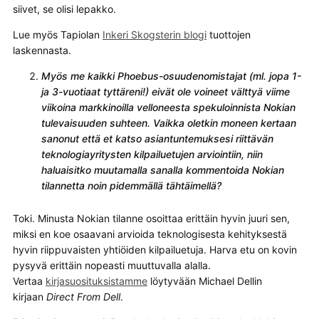
siivet, se olisi lepakko.
Lue myös Tapiolan
Inkeri Skogsterin blogi
tuottojen
laskennasta.
Myös me kaikki Phoebus-osuudenomistajat (ml. jopa 1-
ja 3-vuotiaat tyttäreni!) eivät ole voineet välttyä viime
viikoina markkinoilla velloneesta spekuloinnista Nokian
tulevaisuuden suhteen. Vaikka oletkin moneen kertaan
sanonut että et katso asiantuntemuksesi riittävän
teknologiayritysten kilpailuetujen arviointiin, niin
haluaisitko muutamalla sanalla kommentoida Nokian
tilannetta noin pidemmällä tähtäimellä?
Toki. Minusta Nokian tilanne osoittaa erittäin hyvin juuri sen,
miksi en koe osaavani arvioida teknologisesta kehityksestä
hyvin riippuvaisten yhtiöiden kilpailuetuja. Harva etu on kovin
pysyvä erittäin nopeasti muuttuvalla alalla.
Vertaa
kirjasuosituksistamme
löytyvään Michael Dellin
kirjaan
Direct From Dell
.