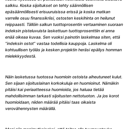
salkku. Koska sijoitukset on tehty säännöllisen
epäsäännöllisesti erisuuruisissa erissä ja koska matkan
varrelle osuu finanssikriisi, ostosten keskihinta on heilunut
reippaasti. Tällöin salkun tuottoprosentin vertaaminen suoraan
indeksin pisteluvuista laskettuun tuottoprosenttiin ei anna
enää oikeaa kuvaa. Sen vuoksi painotin laskelmaa siten, että
”indeksin ostot” vastaa todellisia kauppoja. Laskelma oli
kohtuullisen työläs ja kesken projektin heräsi epäilys homman
mielekkyydestä.
Näin lasketussa tuotossa huomioin ostoista aiheutuneet kulut.
Sen sijaan sijoituslainan korkokuluja en huomioinut. Nämäkin
pitäisi kai periaatteessa huomioida, jos haluaa tietää
mahdollisimman tarkasti sijoitusten nettotuoton. Ja jos korot
huomioidaan, niiden määrää pitäisi taas oikaista
verovähennysten määrällä.