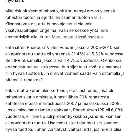
myöhään.
Mitä riskipitoisempi rahasto, sitä suurempi ero on yleensä
rahaston tuoton ja sijoittajien saaman tuoton välillä.
Kiinnostavaa on, että huono ajoitus ei ole vain
yksityissijoittajien ongelma, vaan se koskee yhtä lailla
ammattisijoittajia, kuten
Morningstar tässä osoittaa
.
Entä sitten Phoebus? Viiden vuoden jaksolla 2005-2010 sen
aikapainotettu tuotto oli yhteensä 31,45% eli 5,62% vuodessa.
Sen IRR oli samalla jaksolla vain 4,75% vuodessa. Olenko siis
epäonnistunut valistuksessa, kun sijoittajat eivät ole saaneet
niin hyvää tuottoa kuin olisivat voineet saada vain ostamalla ja
pitämällä rahastoa?
Ehkä, mutta kuten olen kertonut, eräs instituutio, joka oli
rahaston suurin omistaja, lunasti lähes 30% rahastosta
kahdessa erässä marraskuussa 2007 ja maaliskuussa 2009.
Jos eliminoimme tämän asiakkaan, Phoebuksen IRR oli 6,08%
vuodessa, eli lähes puoli prosenttiyksikköä
parempi
kuin sen
aikapainotettu tuotto. Useimmat sijoittajat ovat siis saaneet
hyvää tuottoa. Tähän voi tietysti väittää, että, jos hiirellä olisi