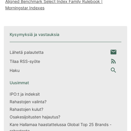
Aligned Benchmark Select Index Family Rulebook |
Morningstar Indexes
Kysymyksiä ja vastauksia
email
Lähetä palautetta
rss_feed
Tilaa RSS-syöte
search
Haku
Uusimmat
IPO:t ja indeksit
Rahastojen valinta?
Rahastojen kulut?
Osakesijoitusten hajautus?
Kare Hallamaa haastattelussa Global Top 25 Brands -
rahastosta