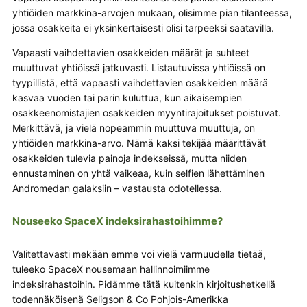
yhtiöiden markkina-arvojen mukaan, olisimme pian tilanteessa,
jossa osakkeita ei yksinkertaisesti olisi tarpeeksi saatavilla.
Vapaasti vaihdettavien osakkeiden määrät ja suhteet
muuttuvat yhtiöissä jatkuvasti. Listautuvissa yhtiöissä on
tyypillistä, että vapaasti vaihdettavien osakkeiden määrä
kasvaa vuoden tai parin kuluttua, kun aikaisempien
osakkeenomistajien osakkeiden myyntirajoitukset poistuvat.
Merkittävä, ja vielä nopeammin muuttuva muuttuja, on
yhtiöiden markkina-arvo. Nämä kaksi tekijää määrittävät
osakkeiden tulevia painoja indekseissä, mutta niiden
ennustaminen on yhtä vaikeaa, kuin selfien lähettäminen
Andromedan galaksiin – vastausta odotellessa.
Nouseeko SpaceX indeksirahastoihimme?
Valitettavasti mekään emme voi vielä varmuudella tietää,
tuleeko SpaceX nousemaan hallinnoimiimme
indeksirahastoihin. Pidämme tätä kuitenkin kirjoitushetkellä
todennäköisenä Seligson & Co Pohjois-Amerikka