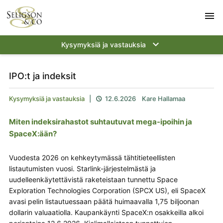
menu
keyboard_arrow_down
Kysymyksiä ja vastauksia
IPO:t ja indeksit
Kysymyksiä ja vastauksia
|
12.6.2026
Kare Hallamaa

Miten indeksirahastot suhtautuvat mega-ipoihin ja
SpaceX:ään?
Vuodesta 2026 on kehkeytymässä tähtitieteellisten
listautumisten vuosi. Starlink-järjestelmästä ja
uudelleenkäytettävistä raketeistaan tunnettu Space
Exploration Technologies Corporation (SPCX US), eli SpaceX
avasi pelin listautuessaan päätä huimaavalla 1,75 biljoonan
dollarin valuaatiolla. Kaupankäynti SpaceX:n osakkeilla alkoi