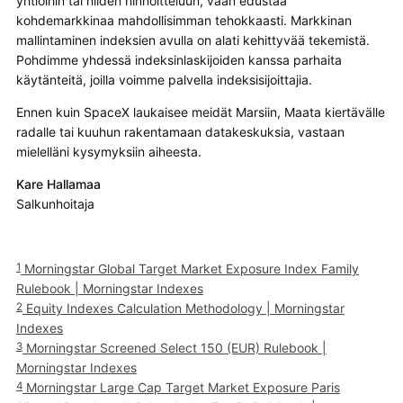
yhtiöihin tai niiden hinnoitteluun, vaan edustaa
kohdemarkkinaa mahdollisimman tehokkaasti. Markkinan
mallintaminen indeksien avulla on alati kehittyvää tekemistä.
Pohdimme yhdessä indeksinlaskijoiden kanssa parhaita
käytänteitä, joilla voimme palvella indeksisijoittajia.
Ennen kuin SpaceX laukaisee meidät Marsiin, Maata kiertävälle
radalle tai kuuhun rakentamaan datakeskuksia, vastaan
mielelläni kysymyksiin aiheesta.
Kare Hallamaa
Salkunhoitaja
1
Morningstar Global Target Market Exposure Index Family
Rulebook | Morningstar Indexes
2
Equity Indexes Calculation Methodology | Morningstar
Indexes
3
Morningstar Screened Select 150 (EUR) Rulebook |
Morningstar Indexes
4
Morningstar Large Cap Target Market Exposure Paris