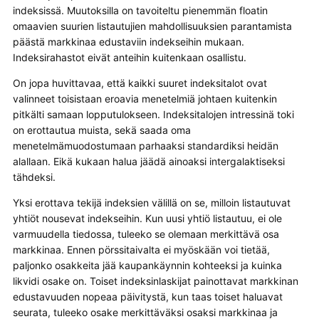
indeksissä. Muutoksilla on tavoiteltu pienemmän floatin
omaavien suurien listautujien mahdollisuuksien parantamista
päästä markkinaa edustaviin indekseihin mukaan.
Indeksirahastot eivät anteihin kuitenkaan osallistu.
On jopa huvittavaa, että kaikki suuret indeksitalot ovat
valinneet toisistaan eroavia menetelmiä johtaen kuitenkin
pitkälti samaan lopputulokseen. Indeksitalojen intressinä toki
on erottautua muista, sekä saada oma
menetelmämuodostumaan parhaaksi standardiksi heidän
alallaan. Eikä kukaan halua jäädä ainoaksi intergalaktiseksi
tähdeksi.
Yksi erottava tekijä indeksien välillä on se, milloin listautuvat
yhtiöt nousevat indekseihin. Kun uusi yhtiö listautuu, ei ole
varmuudella tiedossa, tuleeko se olemaan merkittävä osa
markkinaa. Ennen pörssitaivalta ei myöskään voi tietää,
paljonko osakkeita jää kaupankäynnin kohteeksi ja kuinka
likvidi osake on. Toiset indeksinlaskijat painottavat markkinan
edustavuuden nopeaa päivitystä, kun taas toiset haluavat
seurata, tuleeko osake merkittäväksi osaksi markkinaa ja