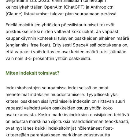
perjantaina 12.6.2026. Kielimalleistaan tunnettujen
keinoälykehittäjien OpenAI:n (ChatGPT) ja Anthropic:n
(Claude) listautumiset tulevat pian seuraamaan perässä.
Edellä mainittujen yhtiöiden pörssilistautumiset tekevät
poikkeuksellisiksi niiden valtavat kokoluokat. Ja vapaasti
kaupankäynnin kohteeksi tulevien osakkeiden alhainen määrä
(englanniksi free float). Erityisesti SpaceX:ssä odotuksena on,
että vapaasti vaihdettavien osakkeiden määrä tulisi jäämään
vain noin 3-5 prosenttiin yhtiön osakkeista.
Miten indeksit toimivat?
Indeksirahastojen seuraamissa indekseissä on omat
menetelmät indeksien muodostamiselle. Tyypillisesti yksi
kriteeri osakkeen sisällyttämiselle indeksiin on riittävän suuri
vapaasti vaihdettavien osakkeiden osuus yhtiön koko
osakekannasta. Koska markkinaindeksien ensisijainen tehtävä
on edustaa markkinan sijoituksia mahdollisimman tehokkaasti,
ovat nyt lähes kaikki indeksitoimijat höllentäneet float-
kriteerejään parantaakseen markkinan edustavuutta