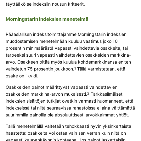
täyttääkö se indeksiin nousun kriteerit.
Morningstarin indeksien menetelmä
Pääasiallisen indeksitoimittajamme Morningstarin indeksien
muodostamisen menetelmään kuuluu vaatimus joko 10
prosentin minimäärästä vapaasti vaihdettavia osakkeita, tai
tarpeeksi suuri vapaasti vaihdettavien osakkeiden markkina-
arvo. Osakkeen pitää myös kuulua kohdemarkkinansa eniten
vaihdetun 75 prosentin joukkoon.
1
Tällä varmistetaan, että
osake on likvidi.
Osakkeiden painot määrittyvät vapaasti vaihdettavien
osakkeiden markkina-arvon mukaisesti.
2
Tarkkasilmäiset
indeksien sisältöjen tutkijat ovatkin varmasti huomanneet, että
indekseissä tai niitä seuraavissa rahastoissa ei aina välttämättä
suurimmilla painoilla ole absoluuttisesti arvokkaimmat yhtiöt.
Tällä menetelmällä vältetään tehokkaasti hyvin yksinkertaista
haastetta: osakkeita voi ostaa vain sen verran kuin niitä on
vapaasti kaupankäynnin kohteena. Jos painot laskettaisiin