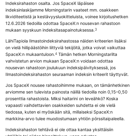
Indeksirahaston osalta. Jos SpaceX läpäisee
indeksinlaskijamme Morningstarin vaateet mm. osakkeen
likviditeetistä ja kestävyysluokitteluista, voinee kirjoitushetken
12.6.2026 tiedoilla odottaa SpaceX:n nousevan rahastoon
mukaan syyskuun indeksitasapainotuksessa.
3
LähiTapiola Ilmastoindeksirahastossa näiden kriteerien lisäksi
on vielä hiilipäästöihin liittyviä tekijöitä, jotka voivat vaikuttaa
SpaceX:n mukaantuloon.
4
Tämän hetken Morningstarilta
vahvistetun arvion mukaan SpaceX:n voidaan odottaa
nousevan rahastoon joulukuun indeksipäivityksessä, jos
Ilmastoindeksirahaston seuraaman indeksin kriteerit täyttyvät.
Jos SpaceX nousee rahastoihimme mukaan, on tämänhetkinen
arviomme sen tulevista painosta näillä tiedoilla noin 0,15–0,50
prosenttia rahastoista. Miksi haitarini on leveähkö? Koska
vapaasti vaihdettavien osakkeiden suhdetta ei ole vielä
tiedossa, kuten ei myöskään sitä, millaiseksi SpaceX:n
markkina-arvo tulee muodostumaan yhtiön pörssitaipaleella.
Indeksirahaston tehtävä ei ole ottaa kantaa yksittäisiin