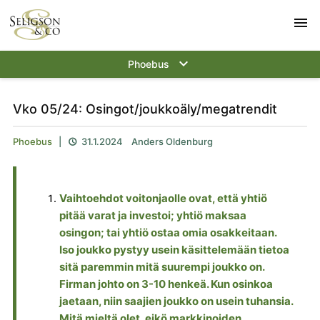
menu
keyboard_arrow_down
Phoebus
Vko 05/24: Osingot/joukkoäly/megatrendit
Phoebus
|
31.1.2024
Anders Oldenburg

Vaihtoehdot voitonjaolle ovat, että yhtiö
pitää varat ja investoi; yhtiö maksaa
osingon; tai yhtiö ostaa omia osakkeitaan.
Iso joukko pystyy usein käsittelemään tietoa
sitä paremmin mitä suurempi joukko on.
Firman johto on 3-10 henkeä. Kun osinkoa
jaetaan, niin saajien joukko on usein tuhansia.
Mitä mieltä olet, eikö markkinoiden