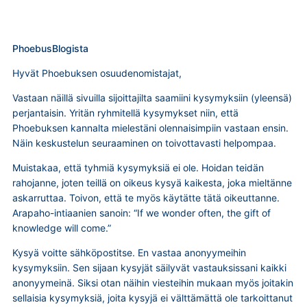
PhoebusBlogista
Hyvät Phoebuksen osuudenomistajat,
Vastaan näillä sivuilla sijoittajilta saamiini kysymyksiin (yleensä)
perjantaisin. Yritän ryhmitellä kysymykset niin, että
Phoebuksen kannalta mielestäni olennaisimpiin vastaan ensin.
Näin keskustelun seuraaminen on toivottavasti helpompaa.
Muistakaa, että tyhmiä kysymyksiä ei ole. Hoidan teidän
rahojanne, joten teillä on oikeus kysyä kaikesta, joka mieltänne
askarruttaa. Toivon, että te myös käytätte tätä oikeuttanne.
Arapaho-intiaanien sanoin: “If we wonder often, the gift of
knowledge will come.”
Kysyä voitte sähköpostitse. En vastaa anonyymeihin
kysymyksiin. Sen sijaan kysyjät säilyvät vastauksissani kaikki
anonyymeinä. Siksi otan näihin viesteihin mukaan myös joitakin
sellaisia kysymyksiä, joita kysyjä ei välttämättä ole tarkoittanut