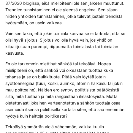
37/2020 blogissa
, eikä mielipiteeni ole sen jälkeen muuttunut.
Trendien tunnistaminen ei ole yleensä ongelma. Sen sijaan
niiden yhtiöiden tunnistaminen, jotka tulevat jostain trendistä
hyötymään, on usein vaikeaa.
Vain sen takia, että jokin toimiala kasvaa se ei tarkoita, että se
olisi hyvä sijoitus. Sijoitus voi olla hyvä vain, jos yhtiö on
kilpailijoitaan parempi, riippumatta toimialasta tai toimialan
kasvusta.
En ole tarkemmin miettinyt sähköä tai tekoälyä. Nopea
mielipiteeni on, että sähköä voi oikeastaan tuottaa kuka
tahansa ja se on bulkkituote. Pitää vain löytää jotain
syöttöenergiaa (tuuli, koski, aurinko, atomin halkaisu tai jokin
muu polttoaine). Näiden ero syntyy poliittisista päätöksistä
siitä, mitä tuetaan ja mitä rangaistaan ilmastosyistä. Mutta
oletettavasti jokainen varteenotettava sähkön tuottaja osaa
asemoida itsensä poliittisella kartalla siten, että saa enemmän
hyötyä kuin haittoja politiikasta?
Tekoälyä ymmärrän vielä vähemmän, vaikka kuulin