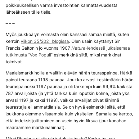
poikkeuksellisen varma investointien kannattavuudesta
lähteäkseen tälle tielle.
– – –
Myös joukkoälyn voimasta olen kanssasi samaa mieltä, kuten
kerroin
viikon 35/2021 blogissa
. Olen usein käyttänyt Sir
Francis Galtonin jo vuonna 1907
Nature
-lehdessä julkaisemaa
tutkimusta ”Vox Populi
” esimerkkinä siitä, miksi markkinat
toimivat.
Maalaismarkkinoilla arvailtiin elävän härän teuraspainoa. Härkä
painoi teuraana 1198 paunaa. Joukko arvasi keskimäärin härän
teuraspainoksi 1197 paunaa ja oli tarkempi kuin 99,6% kaikista
787 arvailijoista (ja yhtä tarkka kuin loputkin kolme, joista yksi
arvasi 1197 ja kaksi 1199), vaikka arvailijat olivat lähinnä
teurastajia eli ammattilaisia. Se on hyvä esimerkki siitä, että
joukkona olemme viisaampia kuin yksitellen. Samalla se kertoo,
että indeksisijoittaminen on usein hyvin fiksua (joukkonahan
määräämme markkinahinnat).
Miksi Phoebus ei siis ole indeksirahasto? Koska haluan