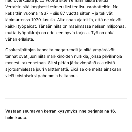
neuroverkoista jo 25 vuotta sitten ensimmäistä kertaa.
Vertaisin sitä loogisesti esimerkiksi teollisuusrobotteihin. Ne
keksittiin vuonna 1937 – siis 87 vuotta sitten – ja tekivät
läpimurtonsa 1970-luvulla. Aikoinaan ajateltiin, että ne vievät
kaikki työpaikat. Tänään niitä on maailmassa nelisen miljoonaa,
mutta työpaikkoja on edelleen hyvin tarjolla. Työ on ehkä
vähän erilaista.
Osakesijoittajan kannalta megatrendit ja niitä ympäröivät
tarinat ovat juuri niitä markkinoiden nurkkia, joissa pilvilinnoja
monesti rakennetaan. Siksi pidän järkevimpänä olla niistä
sijoitusmielessä juuri välittämättä. Eikä se ole meitä ainakaan
vielä toistaiseksi pahemmin haitannut.
Vastaan seuraavan kerran kysymyksiinne perjantaina 16.
helmikuuta.