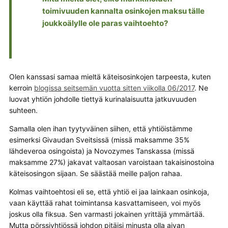
toimivuuden kannalta osinkojen maksu tälle
joukkoälylle ole paras vaihtoehto?
Olen kanssasi samaa mieltä käteisosinkojen tarpeesta, kuten
kerroin
blogissa seitsemän vuotta sitten viikolla 06/2017
. Ne
luovat yhtiön johdolle tiettyä kurinalaisuutta jatkuvuuden
suhteen.
Samalla olen ihan tyytyväinen siihen, että yhtiöistämme
esimerksi Givaudan Sveitsissä (missä maksamme 35%
lähdeveroa osingoista) ja Novozymes Tanskassa (missä
maksamme 27%) jakavat valtaosan varoistaan takaisinostoina
käteisosingon sijaan. Se säästää meille paljon rahaa.
Kolmas vaihtoehtosi eli se, että yhtiö ei jaa lainkaan osinkoja,
vaan käyttää rahat toimintansa kasvattamiseen, voi myös
joskus olla fiksua. Sen varmasti jokainen yrittäjä ymmärtää.
Mutta pörssiyhtiössä johdon pitäisi minusta olla aivan