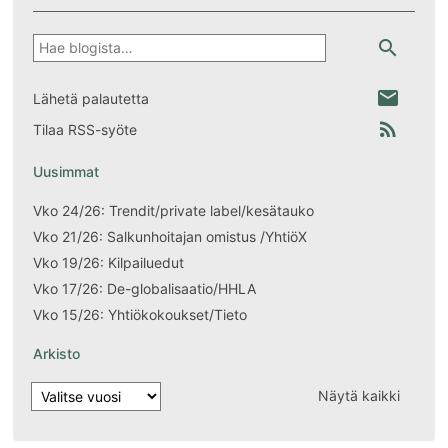
Hae
search
email
Lähetä palautetta
rss_feed
Tilaa RSS-syöte
Uusimmat
Vko 24/26: Trendit/private label/kesätauko
Vko 21/26: Salkunhoitajan omistus /YhtiöX
Vko 19/26: Kilpailuedut
Vko 17/26: De-globalisaatio/HHLA
Vko 15/26: Yhtiökokoukset/Tieto
Arkisto
Näytä kaikki