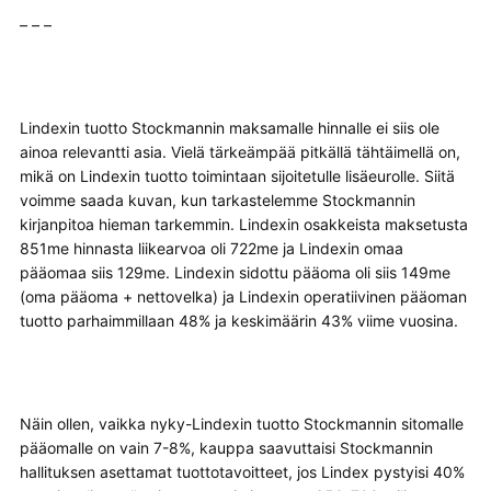
– – –
Lindexin tuotto Stockmannin maksamalle hinnalle ei siis ole
ainoa relevantti asia. Vielä tärkeämpää pitkällä tähtäimellä on,
mikä on Lindexin tuotto toimintaan sijoitetulle lisäeurolle. Siitä
voimme saada kuvan, kun tarkastelemme Stockmannin
kirjanpitoa hieman tarkemmin. Lindexin osakkeista maksetusta
851me hinnasta liikearvoa oli 722me ja Lindexin omaa
pääomaa siis 129me. Lindexin sidottu pääoma oli siis 149me
(oma pääoma + nettovelka) ja Lindexin operatiivinen pääoman
tuotto parhaimmillaan 48% ja keskimäärin 43% viime vuosina.
Näin ollen, vaikka nyky-Lindexin tuotto Stockmannin sitomalle
pääomalle on vain 7-8%, kauppa saavuttaisi Stockmannin
hallituksen asettamat tuottotavoitteet, jos Lindex pystyisi 40%