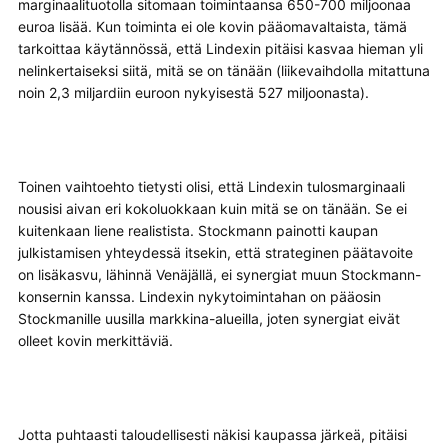
marginaalituotolla sitomaan toimintaansa 650-700 miljoonaa
euroa lisää. Kun toiminta ei ole kovin pääomavaltaista, tämä
tarkoittaa käytännössä, että Lindexin pitäisi kasvaa hieman yli
nelinkertaiseksi siitä, mitä se on tänään (liikevaihdolla mitattuna
noin 2,3 miljardiin euroon nykyisestä 527 miljoonasta).
Toinen vaihtoehto tietysti olisi, että Lindexin tulosmarginaali
nousisi aivan eri kokoluokkaan kuin mitä se on tänään. Se ei
kuitenkaan liene realistista. Stockmann painotti kaupan
julkistamisen yhteydessä itsekin, että strateginen päätavoite
on lisäkasvu, lähinnä Venäjällä, ei synergiat muun Stockmann-
konsernin kanssa. Lindexin nykytoimintahan on pääosin
Stockmanille uusilla markkina-alueilla, joten synergiat eivät
olleet kovin merkittäviä.
Jotta puhtaasti taloudellisesti näkisi kaupassa järkeä, pitäisi