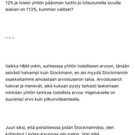
12% ja toisen yhtiön pääoman tuotto jo toteutuneilla luvuilla
laskien on 113%, kumman valitset?
– – –
Vaikka H&M onkin, suhteessa yhtiön todelliseen arvoon, tänään
selvästi halvempi kuin Stockmann, en aio myydä Stockmannin
osakkeitamme ainoastaan arvostuseron takia. Arvostuserot
tulevat ja menevät, eikä kukaan pysty tarkasti laskemaan
minkään yhtiön tarkkaa todellista arvoa. Hajatuksella on
suurempi arvo kuin pilkunviilaamisella.
Juuri siksi, että periatteessa pidän Stockmannista, olen
kritisoinut Lindex–kauppaa niin paljon. Voin elää