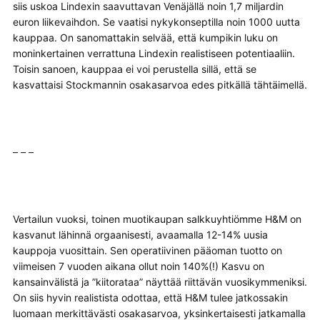
siis uskoa Lindexin saavuttavan Venäjällä noin 1,7 miljardin
euron liikevaihdon. Se vaatisi nykykonseptilla noin 1000 uutta
kauppaa. On sanomattakin selvää, että kumpikin luku on
moninkertainen verrattuna Lindexin realistiseen potentiaaliin.
Toisin sanoen, kauppaa ei voi perustella sillä, että se
kasvattaisi Stockmannin osakasarvoa edes pitkällä tähtäimellä.
– – –
Vertailun vuoksi, toinen muotikaupan salkkuyhtiömme H&M on
kasvanut lähinnä orgaanisesti, avaamalla 12-14% uusia
kauppoja vuosittain. Sen operatiivinen pääoman tuotto on
viimeisen 7 vuoden aikana ollut noin 140%(!) Kasvu on
kansainvälistä ja ”kiitorataa” näyttää riittävän vuosikymmeniksi.
On siis hyvin realistista odottaa, että H&M tulee jatkossakin
luomaan merkittävästi osakasarvoa, yksinkertaisesti jatkamalla