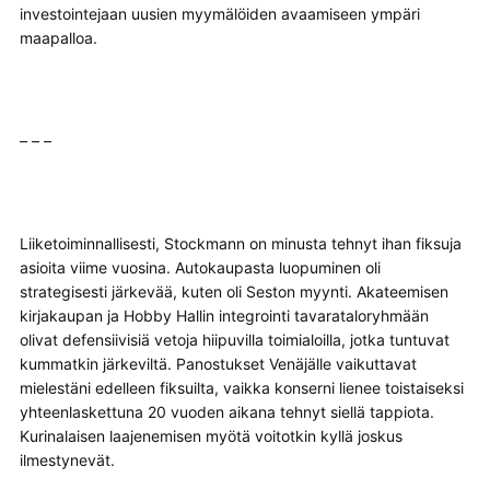
investointejaan uusien myymälöiden avaamiseen ympäri
maapalloa.
– – –
Liiketoiminnallisesti, Stockmann on minusta tehnyt ihan fiksuja
asioita viime vuosina. Autokaupasta luopuminen oli
strategisesti järkevää, kuten oli Seston myynti. Akateemisen
kirjakaupan ja Hobby Hallin integrointi tavarataloryhmään
olivat defensiivisiä vetoja hiipuvilla toimialoilla, jotka tuntuvat
kummatkin järkeviltä. Panostukset Venäjälle vaikuttavat
mielestäni edelleen fiksuilta, vaikka konserni lienee toistaiseksi
yhteenlaskettuna 20 vuoden aikana tehnyt siellä tappiota.
Kurinalaisen laajenemisen myötä voitotkin kyllä joskus
ilmestynevät.