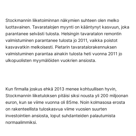
Stockmannin liiketoiminnan näkymien suhteen olen melko
luottavainen. Tavaratalojen myynti on kääntynyt kasvuun, joka
parantanee selvästi tulosta. Helsingin tavaratalon remontin
valmistuminen parantanee tulosta jo 2011, vaikka poistot
kasvavatkin melkoisesti. Pietarin tavaratalorakennuksen
valmistuminen parantaa ainakin tulosta heti vuonna 2011 jo
ulkopuolisten myymälöiden vuokrien ansiosta.
Kun firmalla joskus ehkä 2013 menee kohtuullisen hyvin,
Stockmannin liiketuloksen pitäisi siksi nousta yli 200 miljoonan
euron, kun se viime vuonna oli 85me. Noin kolmasosa erosta
on rakenteellista tuloskasvua viime vuosien suurten
investointien ansiosta, loput suhdanteiden palautumista
normaalimmiksi.