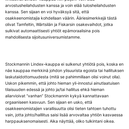
arvostusheilahdusten kanssa ja voin elää tulosheilahdusten
kanssa. Sen sijaan en voi hyväksyä sitä, että
osakkeenomistajia kohdellaan väärin. Ääriesimerkkejä tästä
olivat Tamfeltin, Wärtsilän ja Fiskarsin osakevaihdot, jotka
sulkivat automaattisesti yhtiöt epämoraalisina pois
mahdollisesta sijoitusuniversumistamme.
Stockmannin Lindex–kauppa ei sulkenut yhtiötä pois, koska en
näe kauppaa merkkinä johdon ylisuurista egoista tai hallituksen
laskutaidottomuudesta (mitä se pahimmillaan olisi voinut olla).
Uskon pikemmin, että johto hieman yli-innostui ainutlaatuisen
tilaisuuden edessä ja johto ja/tai hallitus ehkä hieman
aliarvioivat ”vanhan” Stockmannin kykyä kannattavaan
orgaaniseen kasvuun. Sen sijaan en usko, että
osakkeenomistajien varallisuutta olisi tieten tahtoen tuhottu
vain, jotta johto/halllitus saisi lisää arvovaltaa yhtiön kasvaessa
harppauksenomaisesti. Aika näyttää, oliko tulkintani oikea.