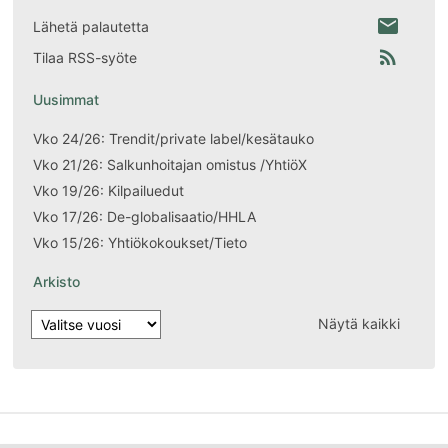
email
Lähetä palautetta
rss_feed
Tilaa RSS-syöte
Uusimmat
Vko 24/26: Trendit/private label/kesätauko
Vko 21/26: Salkunhoitajan omistus /YhtiöX
Vko 19/26: Kilpailuedut
Vko 17/26: De-globalisaatio/HHLA
Vko 15/26: Yhtiökokoukset/Tieto
Arkisto
Näytä kaikki