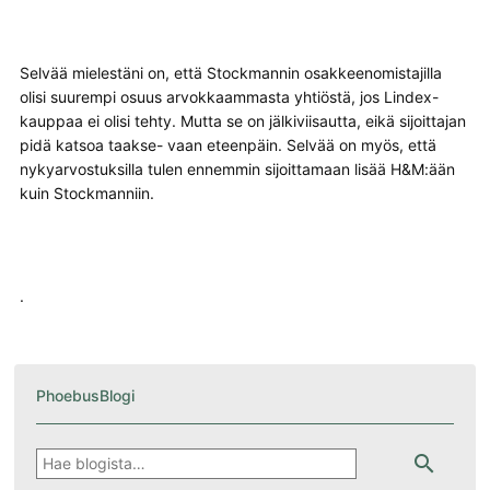
Selvää mielestäni on, että Stockmannin osakkeenomistajilla
olisi suurempi osuus arvokkaammasta yhtiöstä, jos Lindex-
kauppaa ei olisi tehty. Mutta se on jälkiviisautta, eikä sijoittajan
pidä katsoa taakse- vaan eteenpäin. Selvää on myös, että
nykyarvostuksilla tulen ennemmin sijoittamaan lisää H&M:ään
kuin Stockmanniin.
.
PhoebusBlogi
Hae
search