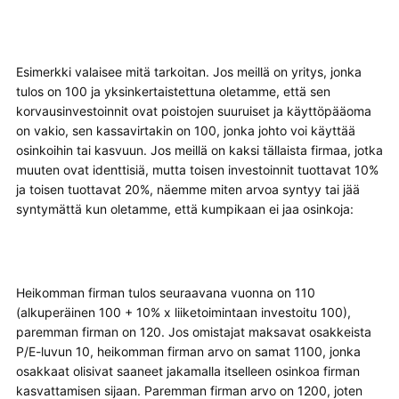
Esimerkki valaisee mitä tarkoitan. Jos meillä on yritys, jonka
tulos on 100 ja yksinkertaistettuna oletamme, että sen
korvausinvestoinnit ovat poistojen suuruiset ja käyttöpääoma
on vakio, sen kassavirtakin on 100, jonka johto voi käyttää
osinkoihin tai kasvuun. Jos meillä on kaksi tällaista firmaa, jotka
muuten ovat identtisiä, mutta toisen investoinnit tuottavat 10%
ja toisen tuottavat 20%, näemme miten arvoa syntyy tai jää
syntymättä kun oletamme, että kumpikaan ei jaa osinkoja:
Heikomman firman tulos seuraavana vuonna on 110
(alkuperäinen 100 + 10% x liiketoimintaan investoitu 100),
paremman firman on 120. Jos omistajat maksavat osakkeista
P/E-luvun 10, heikomman firman arvo on samat 1100, jonka
osakkaat olisivat saaneet jakamalla itselleen osinkoa firman
kasvattamisen sijaan. Paremman firman arvo on 1200, joten