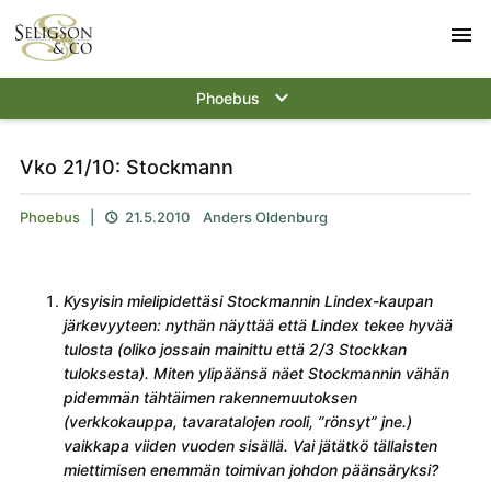
menu
keyboard_arrow_down
Phoebus
Vko 21/10: Stockmann
Phoebus
|
21.5.2010
Anders Oldenburg

Kysyisin mielipidettäsi Stockmannin Lindex-kaupan
järkevyyteen: nythän näyttää että Lindex tekee hyvää
tulosta (oliko jossain mainittu että 2/3 Stockkan
tuloksesta). Miten ylipäänsä näet Stockmannin vähän
pidemmän tähtäimen rakennemuutoksen
(verkkokauppa, tavaratalojen rooli, ”rönsyt” jne.)
vaikkapa viiden vuoden sisällä. Vai jätätkö tällaisten
miettimisen enemmän toimivan johdon päänsäryksi?