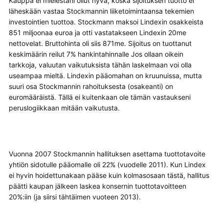
Kauppa ei mielestäni ollut hyvä, koska sijoituksen tuotto ei
läheskään vastaa Stockmannin liiketoimintaansa tekemien
investointien tuottoa. Stockmann maksoi Lindexin osakkeista
851 miljoonaa euroa ja otti vastatakseen Lindexin 20me
nettovelat. Bruttohinta oli siis 871me. Sijoitus on tuottanut
keskimäärin reilut 7% hankintahinnalle Jos ollaan oikein
tarkkoja, valuutan vaikutuksista tähän laskelmaan voi olla
useampaa mieltä. Lindexin pääomahan on kruunuissa, mutta
suuri osa Stockmannin rahoituksesta (osakeanti) on
euromääräistä. Tällä ei kuitenkaan ole tämän vastaukseni
peruslogiikkaan mitään vaikutusta.
Vuonna 2007 Stockmannin hallituksen asettama tuottotavoite
yhtiön sidotulle pääomalle oli 22% (vuodelle 2011). Kun Lindex
ei hyvin hoidettunakaan pääse kuin kolmasosaan tästä, hallitus
päätti kaupan jälkeen laskea konsernin tuottotavoitteen
20%:iin (ja siirsi tähtäimen vuoteen 2013).