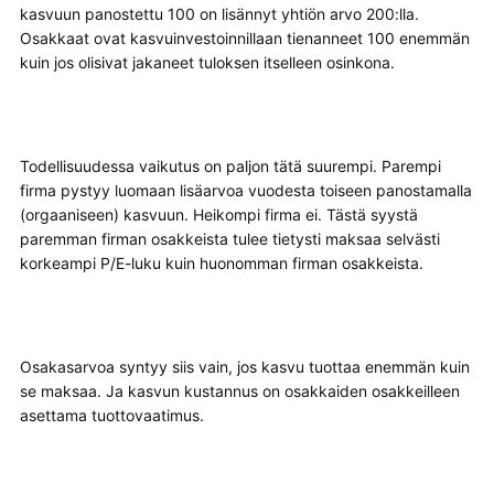
kasvuun panostettu 100 on lisännyt yhtiön arvo 200:lla.
Osakkaat ovat kasvuinvestoinnillaan tienanneet 100 enemmän
kuin jos olisivat jakaneet tuloksen itselleen osinkona.
Todellisuudessa vaikutus on paljon tätä suurempi. Parempi
firma pystyy luomaan lisäarvoa vuodesta toiseen panostamalla
(orgaaniseen) kasvuun. Heikompi firma ei. Tästä syystä
paremman firman osakkeista tulee tietysti maksaa selvästi
korkeampi P/E-luku kuin huonomman firman osakkeista.
Osakasarvoa syntyy siis vain, jos kasvu tuottaa enemmän kuin
se maksaa. Ja kasvun kustannus on osakkaiden osakkeilleen
asettama tuottovaatimus.