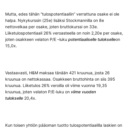
Mutta, edes tähän ”tulospotentiaaliin” verrattuna osake ei ole
halpa. Nykykurssin (25e) lisäksi Stockmannilla on 8e
nettovelkaa per osake, joten bruttokurssi on 33e.
Liiketulospotentiaali 26% veroasteella on noin 2,20e per osake,
joten osakkeen velaton P/E –luku
potentiaaliselle tulokselle
on
15,0x.
Vastaavasti, H&M maksaa tänään 421 kruunua, josta 26
kruunua on nettokassaa. Osakkeen bruttohinta on siis 395
kruunua. Liiketulos 26% veroilla oli viime vuonna 19,35
kruunua, joten velaton P/E-luku on
viime vuoden
tulokselle
20,4x.
Kun toisen yhtiön pääoman tuotto tulospotentiaalilla laskien on