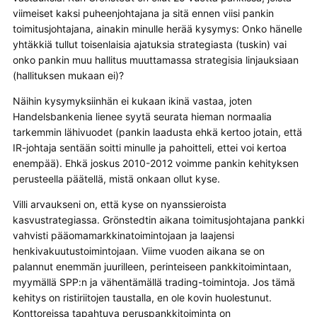
viimeiset kaksi puheenjohtajana ja sitä ennen viisi pankin
toimitusjohtajana, ainakin minulle herää kysymys: Onko hänelle
yhtäkkiä tullut toisenlaisia ajatuksia strategiasta (tuskin) vai
onko pankin muu hallitus muuttamassa strategisia linjauksiaan
(hallituksen mukaan ei)?
Näihin kysymyksiinhän ei kukaan ikinä vastaa, joten
Handelsbankenia lienee syytä seurata hieman normaalia
tarkemmin lähivuodet (pankin laadusta ehkä kertoo jotain, että
IR-johtaja sentään soitti minulle ja pahoitteli, ettei voi kertoa
enempää). Ehkä joskus 2010-2012 voimme pankin kehityksen
perusteella päätellä, mistä onkaan ollut kyse.
Villi arvaukseni on, että kyse on nyanssieroista
kasvustrategiassa. Grönstedtin aikana toimitusjohtajana pankki
vahvisti pääomamarkkinatoimintojaan ja laajensi
henkivakuutustoimintojaan. Viime vuoden aikana se on
palannut enemmän juurilleen, perinteiseen pankkitoimintaan,
myymällä SPP:n ja vähentämällä trading-toimintoja. Jos tämä
kehitys on ristiriitojen taustalla, en ole kovin huolestunut.
Konttoreissa tapahtuva peruspankkitoiminta on