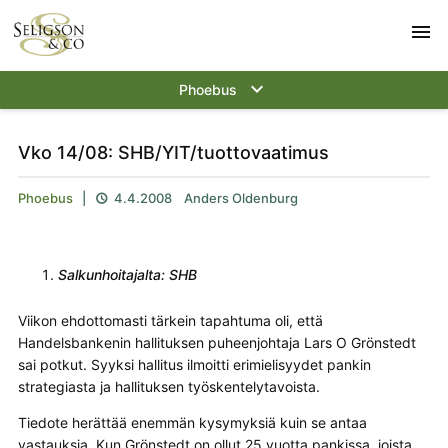
menu
keyboard_arrow_down
Phoebus
Vko 14/08: SHB/YIT/tuottovaatimus
Phoebus
|
4.4.2008
Anders Oldenburg

Salkunhoitajalta: SHB
Viikon ehdottomasti tärkein tapahtuma oli, että
Handelsbankenin hallituksen puheenjohtaja Lars O Grönstedt
sai potkut. Syyksi hallitus ilmoitti erimielisyydet pankin
strategiasta ja hallituksen työskentelytavoista.
Tiedote herättää enemmän kysymyksiä kuin se antaa
vastauksia. Kun Grönstedt on ollut 25 vuotta pankissa, joista