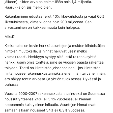
jälkeen), niiden arvo on enimmillään noin 1,4 miljardia.
Haarukka on siis melko pieni.
Rakentaminen edustaa reilut 40% liikevaihdosta ja vajat 60%
liiketuloksesta, viime vuonna noin 200 miljoonaa. Sen
arvostaminen on kaikkea muuta kuin helppoa.
Miksi?
Koska tulos on kovin herkkä asuntojen ja muiden kiinteistöjen
hintojen muutoksille, ja hinnat heiluvat usein melko
voimakkaasti. Herkkyys syntyy siitä, että rakennusyhtiö
hankkii usein omia tontteja, joille se vuosien päästä rakentaa
talojaan. Tontti on kiinteistön johdannainen – jos kiinteistön
hinta nousee rakennuskustannuksia enemmän tai vähemmän,
ero näkyy tontin arvossa (ja yhtiön tuloksessa). Hyvässä ja
pahassa.
Vuosina 2000-2007 rakennuskustannusindeksi on Suomessa
noussut yhteensä 24%, eli 3,1% vuodessa, eli hieman
nopeammin kuin yleinen inflaatio. Asuntojen hinnat ovat
samaan aikaan nousseet 54% eli 6,3% vuodessa.