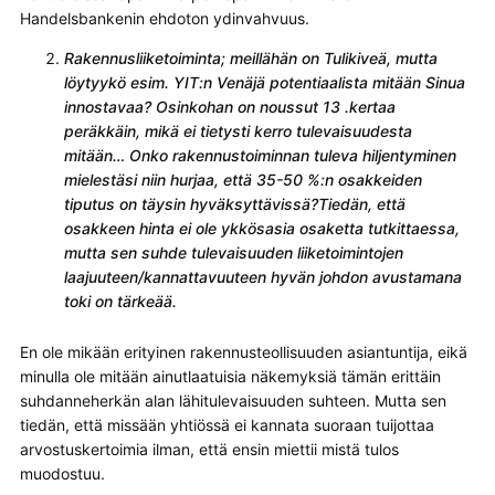
Handelsbankenin ehdoton ydinvahvuus.
Rakennusliiketoiminta; meillähän on Tulikiveä, mutta
löytyykö esim. YIT:n Venäjä potentiaalista mitään Sinua
innostavaa? Osinkohan on noussut 13 .kertaa
peräkkäin, mikä ei tietysti kerro tulevaisuudesta
mitään… Onko rakennustoiminnan tuleva hiljentyminen
mielestäsi niin hurjaa, että 35-50 %:n osakkeiden
tiputus on täysin hyväksyttävissä?Tiedän, että
osakkeen hinta ei ole ykkösasia osaketta tutkittaessa,
mutta sen suhde tulevaisuuden liiketoimintojen
laajuuteen/kannattavuuteen hyvän johdon avustamana
toki on tärkeää.
En ole mikään erityinen rakennusteollisuuden asiantuntija, eikä
minulla ole mitään ainutlaatuisia näkemyksiä tämän erittäin
suhdanneherkän alan lähitulevaisuuden suhteen. Mutta sen
tiedän, että missään yhtiössä ei kannata suoraan tuijottaa
arvostuskertoimia ilman, että ensin miettii mistä tulos
muodostuu.