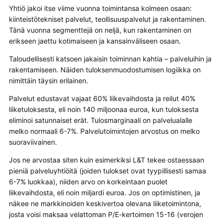
Yhtiö jakoi itse viime vuonna toimintansa kolmeen osaan:
kiinteistötekniset palvelut, teollisuuspalvelut ja rakentaminen.
Tänä vuonna segmenttejä on neljä, kun rakentaminen on
erikseen jaettu kotimaiseen ja kansainväliseen osaan.
Taloudellisesti katsoen jakaisin toiminnan kahtia – palveluihin ja
rakentamiseen. Näiden tuloksenmuodostumisen logiikka on
nimittäin täysin erilainen.
Palvelut edustavat vajaat 60% liikevaihdosta ja reilut 40%
liiketuloksesta, eli noin 140 miljoonaa euroa, kun tuloksesta
eliminoi satunnaiset erät. Tulosmarginaali on palvelualalle
melko normaali 6-7%. Palvelutoimintojen arvostus on melko
suoraviivainen.
Jos ne arvostaa siten kuin esimerkiksi L&T tekee ostaessaan
pieniä palveluyhtiöitä (joiden tulokset ovat tyypillisesti samaa
6-7% luokkaa), niiden arvo on korkeintaan puolet
liikevaihdosta, eli noin miljardi euroa. Jos on optimistinen, ja
näkee ne markkinoiden keskivertoa olevana liiketoimintona,
josta voisi maksaa velattoman P/E-kertoimen 15-16 (verojen