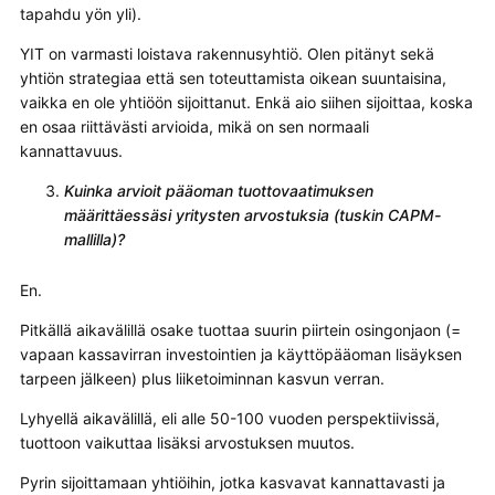
tapahdu yön yli).
YIT on varmasti loistava rakennusyhtiö. Olen pitänyt sekä
yhtiön strategiaa että sen toteuttamista oikean suuntaisina,
vaikka en ole yhtiöön sijoittanut. Enkä aio siihen sijoittaa, koska
en osaa riittävästi arvioida, mikä on sen normaali
kannattavuus.
Kuinka arvioit pääoman tuottovaatimuksen
määrittäessäsi yritysten arvostuksia (tuskin CAPM-
mallilla)?
En.
Pitkällä aikavälillä osake tuottaa suurin piirtein osingonjaon (=
vapaan kassavirran investointien ja käyttöpääoman lisäyksen
tarpeen jälkeen) plus liiketoiminnan kasvun verran.
Lyhyellä aikavälillä, eli alle 50-100 vuoden perspektiivissä,
tuottoon vaikuttaa lisäksi arvostuksen muutos.
Pyrin sijoittamaan yhtiöihin, jotka kasvavat kannattavasti ja