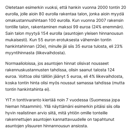
Oletetaan esimerkin vuoksi, että hankin vuonna 2000 tontin 20
eurolla, jolle aioin 80 eurolla rakentaa talon, jonka aioin myydä
omakustannushintaan 100 eurolla. Kun vuonna 2007 rakensin
tontille talon, rakentaminen maksoi 99 euroa (24% enemmän).
Sain talon myytyä 154 eurolla (asuntojen yleisen hinnanousun
mukaisesti). Kun 55 euron erotuksesta vähennän tontin
hankintahinnan (20e), minulle jäi siis 35 euroa tulosta, eli 23%
myyntihinnasta (liikevaihdosta).
Normaalioloissa, jos asuntojen hinnat olisivat nousseet
rakennuskustannusten tahdissa, olisin saanut talosta 124
euroa. Voittoa olisi tällöin jäänyt 5 euroa, eli 4% liikevaihdosta,
koska tontin hinta olisi myös noussut samassa tahdissa (mutta
tontin hankintahinta ei).
YIT:n tonttivaranto kiertää noin 7 vuodessa (Suomessa jopa
hieman hitaammin). Yllä näyttämäni esimerkin pitäisi siis olla
hyvin realistinen arvio siitä, mitä yhtiön omille tonteille
rakennettujen asuntojen kannattavuudelle on tapahtunut
asuntojen ylisuuren hinnannousun ansiosta.