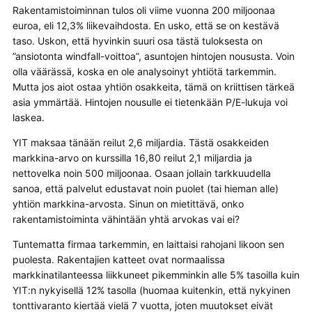
Rakentamistoiminnan tulos oli viime vuonna 200 miljoonaa
euroa, eli 12,3% liikevaihdosta. En usko, että se on kestävä
taso. Uskon, että hyvinkin suuri osa tästä tuloksesta on
”ansiotonta windfall-voittoa”, asuntojen hintojen noususta. Voin
olla väärässä, koska en ole analysoinyt yhtiötä tarkemmin.
Mutta jos aiot ostaa yhtiön osakkeita, tämä on kriittisen tärkeä
asia ymmärtää. Hintojen nousulle ei tietenkään P/E-lukuja voi
laskea.
YIT maksaa tänään reilut 2,6 miljardia. Tästä osakkeiden
markkina-arvo on kurssilla 16,80 reilut 2,1 miljardia ja
nettovelka noin 500 miljoonaa. Osaan jollain tarkkuudella
sanoa, että palvelut edustavat noin puolet (tai hieman alle)
yhtiön markkina-arvosta. Sinun on mietittävä, onko
rakentamistoiminta vähintään yhtä arvokas vai ei?
Tuntematta firmaa tarkemmin, en laittaisi rahojani likoon sen
puolesta. Rakentajien katteet ovat normaalissa
markkinatilanteessa liikkuneet pikemminkin alle 5% tasoilla kuin
YIT:n nykyisellä 12% tasolla (huomaa kuitenkin, että nykyinen
tonttivaranto kiertää vielä 7 vuotta, joten muutokset eivät