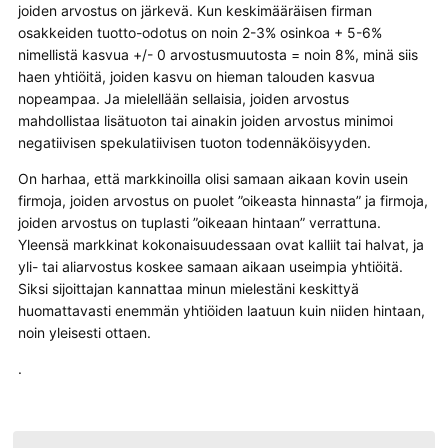
joiden arvostus on järkevä. Kun keskimääräisen firman
osakkeiden tuotto-odotus on noin 2-3% osinkoa + 5-6%
nimellistä kasvua +/- 0 arvostusmuutosta = noin 8%, minä siis
haen yhtiöitä, joiden kasvu on hieman talouden kasvua
nopeampaa. Ja mielellään sellaisia, joiden arvostus
mahdollistaa lisätuoton tai ainakin joiden arvostus minimoi
negatiivisen spekulatiivisen tuoton todennäköisyyden.
On harhaa, että markkinoilla olisi samaan aikaan kovin usein
firmoja, joiden arvostus on puolet ”oikeasta hinnasta” ja firmoja,
joiden arvostus on tuplasti ”oikeaan hintaan” verrattuna.
Yleensä markkinat kokonaisuudessaan ovat kalliit tai halvat, ja
yli- tai aliarvostus koskee samaan aikaan useimpia yhtiöitä.
Siksi sijoittajan kannattaa minun mielestäni keskittyä
huomattavasti enemmän yhtiöiden laatuun kuin niiden hintaan,
noin yleisesti ottaen.
.