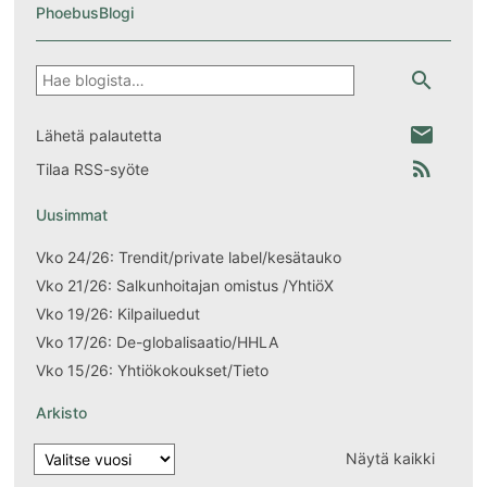
PhoebusBlogi
Hae
search
email
Lähetä palautetta
rss_feed
Tilaa RSS-syöte
Uusimmat
Vko 24/26: Trendit/private label/kesätauko
Vko 21/26: Salkunhoitajan omistus /YhtiöX
Vko 19/26: Kilpailuedut
Vko 17/26: De-globalisaatio/HHLA
Vko 15/26: Yhtiökokoukset/Tieto
Arkisto
Näytä kaikki