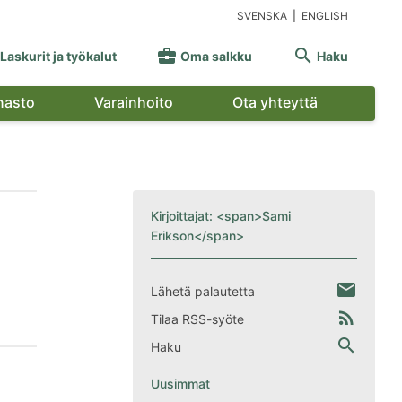
SVENSKA
|
ENGLISH


Laskurit ja työkalut
Oma salkku
Haku
nasto
Varainhoito
Ota yhteyttä
Kirjoittajat: <span>Sami
Erikson</span>
email
Lähetä palautetta
rss_feed
Tilaa RSS-syöte
search
Haku
Uusimmat