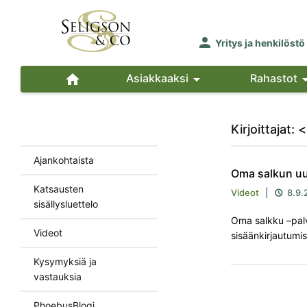

Yritys ja henkilöstö

Asiakkaaksi

Rahastot
Kirjoittajat
Ajankohtaista
Oma salkun u
Katsausten
Videot
|
8.9.

sisällysluettelo
Oma salkku –palv
Videot
sisäänkirjautumi
Kysymyksiä ja
vastauksia
PhoebusBlogi