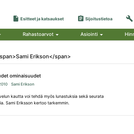



Esitteet ja katsaukset
Sijoitustietoa

Rahastoarvot

Asiointi

Hin
: <span>Sami Erikson</span>
udet ominaisuudet
2010
Sami Erikson
elun kautta voi tehdä myös lunastuksia sekä seurata
sia. Sami Eriksson kertoo tarkemmin.