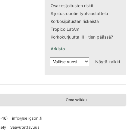
Osakesijoitusten riskit
Sijoitusrobotin työhaastattelu
Korkosijoitusten riskeistä
Tropico LatAm
Korkokurjuutta III - tien päässä?
Arkisto
Näytä kaikki
Oma salkku
9-16)
tely
Saavutettavuus