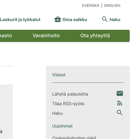
SVENSKA
|
ENGLISH


Laskurit ja työkalut
Oma salkku
Haku
nasto
Varainhoito
Ota yhteyttä
Videot
email
Lähetä palautetta
rss_feed
Tilaa RSS-syöte
search
Haku
Uusimmat
vä
Osakesijoitusten riskit