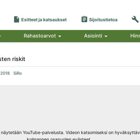



Esitteet ja katsaukset
Sijoitustietoa

Rahastoarvot

Asiointi

Hin
ten riskit
.2018
SiRo
näytetään YouTube-palvelusta. Videon katsomiseksi on hyväksyttä
kolmannen osapuolen evästeet.