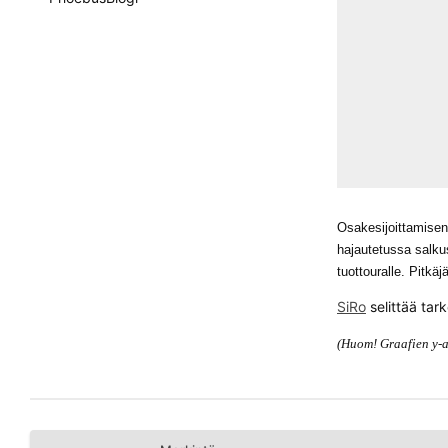
Osakesijoittamisen 
hajautetussa salku
tuottouralle. Pitkäj
SiRo
selittää tar
(Huom! Graafien y-ak