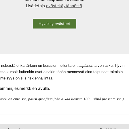
Lisätietoja
evästekäytännöstä
.
Hyväksy evästeet
riskeistä ehkä tärkein on kurssien heilunta eli
tilapäinen
arvonlasku. Hyvin
ssa kurssit kuitenkin ovat ainakin tähän mennessä aina toipuneet takaisin
änteisyys on siis riskienhallintaa.
kemmin, esimerkkien avulla.
seli on euroissa, paitsi graafissa joka alkaa luvusta 100 – siinä prosenteissa.)