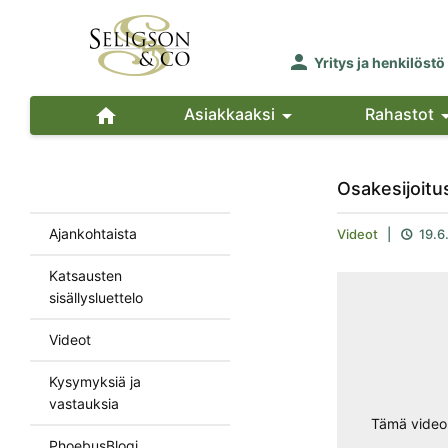

Yritys ja henkilöstö

Asiakkaaksi

Rahastot
Osakesijoitus
Ajankohtaista
Videot
|
19.6

Katsausten
sisällysluettelo
Videot
Kysymyksiä ja
vastauksia
Tämä video 
PhoebusBlogi