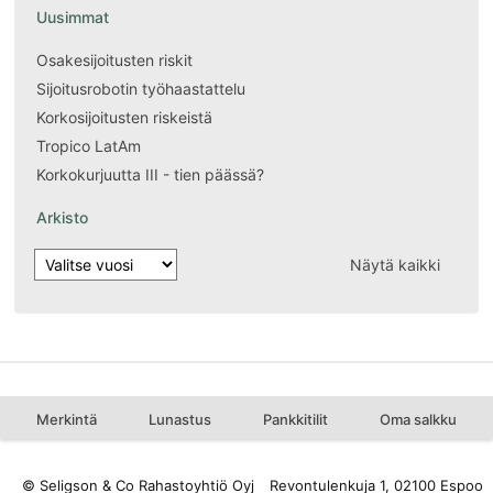
Uusimmat
Osakesijoitusten riskit
Sijoitusrobotin työhaastattelu
Korkosijoitusten riskeistä
Tropico LatAm
Korkokurjuutta III - tien päässä?
Arkisto
Näytä kaikki
Merkintä
Lunastus
Pankkitilit
Oma salkku
© Seligson & Co Rahastoyhtiö Oyj
Revontulenkuja 1, 02100 Espoo