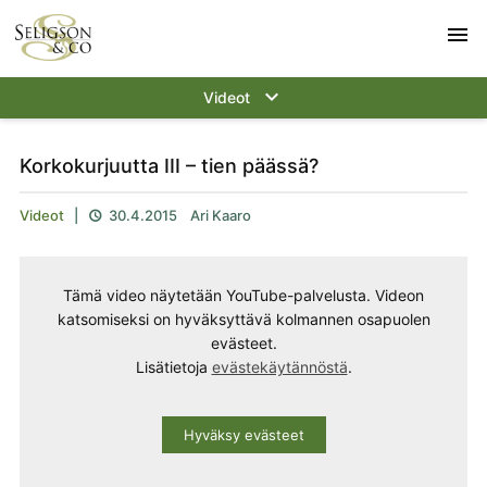
menu
keyboard_arrow_down
Videot
Korkokurjuutta III – tien päässä?
Videot
|
30.4.2015
Ari Kaaro

Tämä video näytetään YouTube-palvelusta. Videon
katsomiseksi on hyväksyttävä kolmannen osapuolen
evästeet.
Lisätietoja
evästekäytännöstä
.
Hyväksy evästeet