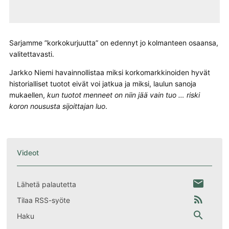
Sarjamme ”korkokurjuutta” on edennyt jo kolmanteen osaansa,
valitettavasti.
Jarkko Niemi havainnollistaa miksi korkomarkkinoiden hyvät
historialliset tuotot eivät voi jatkua ja miksi, laulun sanoja
mukaellen,
kun tuotot menneet on niin jää vain tuo … riski
koron noususta sijoittajan luo
.
Videot
email
Lähetä palautetta
rss_feed
Tilaa RSS-syöte
search
Haku