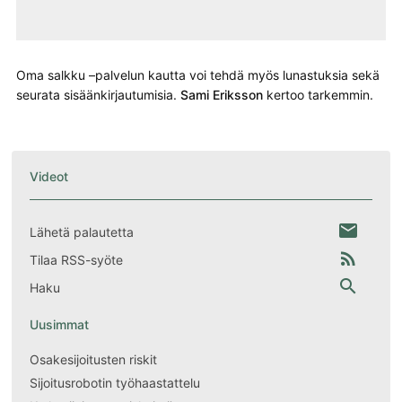
Oma salkku –palvelun kautta voi tehdä myös lunastuksia sekä
seurata sisäänkirjautumisia.
Sami Eriksson
kertoo tarkemmin.
Videot
email
Lähetä palautetta
rss_feed
Tilaa RSS-syöte
search
Haku
Uusimmat
Osakesijoitusten riskit
Sijoitusrobotin työhaastattelu