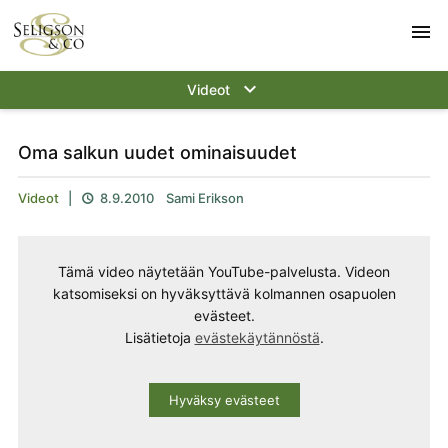
menu
keyboard_arrow_down
Videot
Oma salkun uudet ominaisuudet
Videot
|
8.9.2010
Sami Erikson

Tämä video näytetään YouTube-palvelusta. Videon
katsomiseksi on hyväksyttävä kolmannen osapuolen
evästeet.
Lisätietoja
evästekäytännöstä
.
Hyväksy evästeet