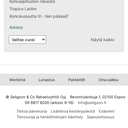
Korkosijoitusten riskeistä
Tropico LatAm
Korkokurjuutta III - tien päässä?
Arkisto
Näytä kaikki
Merkintä
Lunastus
Pankkitilit
Oma salkku
© Seligson & Co Rahastoyhtiö Oyj
Revontulenkuja 1, 02100 Espoo
09 6817 8200 (arkisin 9-16)
Tietoa palvelusta
Lisätietoa kestävyydestä
Evästeet
Tietosuoja ja henkilötietojen käsittely
Saavutettavuus