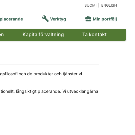
SUOMI
|
ENGLISH


placerande
Verktyg
Min portfölj
en
Kapitalförvaltning
Ta kontakt
filosofi och de produkter och tjänster vi
tionellt, långsiktigt placerande. Vi utvecklar gärna