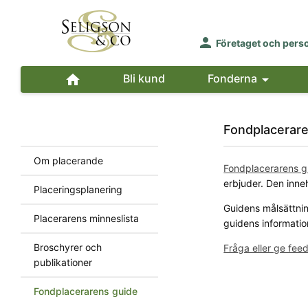

Företaget och pers

Bli kund
Fonderna

Fondplacerare
Om placerande
Fondplacerarens g
erbjuder. Den inne
Placeringsplanering
Guidens målsättning
Placerarens minneslista
guidens informatio
Broschyrer och
Fråga eller ge fe
publikationer
Fondplacerarens guide