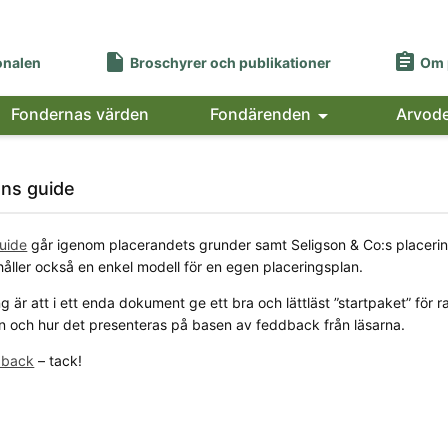


onalen
Broschyrer och publikationer
Om 
Fondernas värden
Fondärenden

Arvod
ns guide
uide
går igenom placerandets grunder samt Seligson & Co:s placerings
håller också en enkel modell för en egen placeringsplan.
 är att i ett enda dokument ge ett bra och lättläst ”startpaket” för ra
n och hur det presenteras på basen av feddback från läsarna.
edback
– tack!