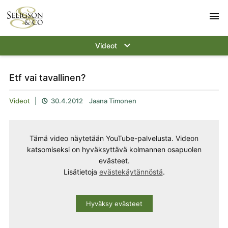
menu
keyboard_arrow_down
Videot
Etf vai tavallinen?
Videot
|
30.4.2012
Jaana Timonen

Tämä video näytetään YouTube-palvelusta. Videon
katsomiseksi on hyväksyttävä kolmannen osapuolen
evästeet.
Lisätietoja
evästekäytännöstä
.
Hyväksy evästeet