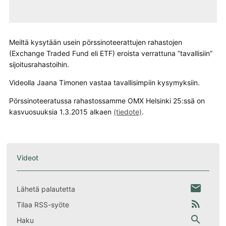
Meiltä kysytään usein pörssinoteerattujen rahastojen
(Exchange Traded Fund eli ETF) eroista verrattuna ”tavallisiin”
sijoitusrahastoihin.
Videolla Jaana Timonen vastaa tavallisimpiin kysymyksiin.
Pörssinoteeratussa rahastossamme OMX Helsinki 25:ssä on
kasvuosuuksia 1.3.2015 alkaen
(tiedote)
.
Videot
email
Lähetä palautetta
rss_feed
Tilaa RSS-syöte
search
Haku