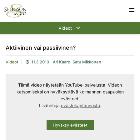
menu
keyboard_arrow_down
Videot
Aktiivinen vai passiivinen?
Videot
|
11.3.2010
Ari Kaaro
,
Satu Mikkonen

Tämä video näytetään YouTube-palvelusta. Videon
katsomiseksi on hyväksyttävä kolmannen osapuolen
evästeet.
Lisätietoja
evästekäytännöstä
.
Hyväksy evästeet