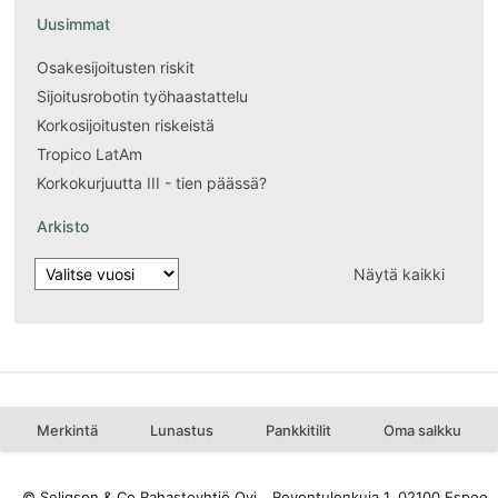
Uusimmat
Osakesijoitusten riskit
Sijoitusrobotin työhaastattelu
Korkosijoitusten riskeistä
Tropico LatAm
Korkokurjuutta III - tien päässä?
Arkisto
Näytä kaikki
Merkintä
Lunastus
Pankkitilit
Oma salkku
© Seligson & Co Rahastoyhtiö Oyj
Revontulenkuja 1, 02100 Espoo