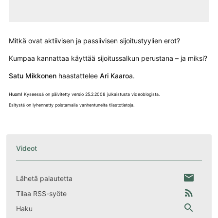
Mitkä ovat aktiivisen ja passiivisen sijoitustyylien erot?
Kumpaa kannattaa käyttää sijoitussalkun perustana – ja miksi?
Satu Mikkonen
haastattelee
Ari Kaaro
a.
Huom!
Kyseessä on p
äivitetty versio 25.2.2008 julkaistusta videoblogista.
Esitystä on lyhennetty poistamalla vanhentuneita tilastotietoja.
Videot
email
Lähetä palautetta
rss_feed
Tilaa RSS-syöte
search
Haku