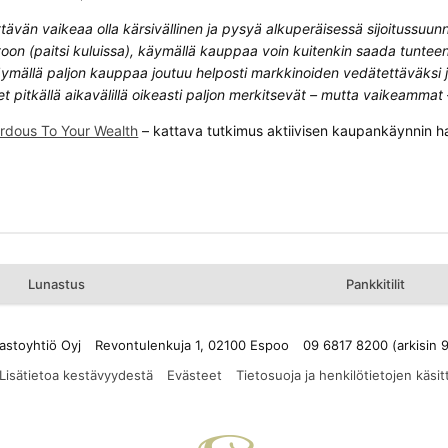
ttävän vaikeaa olla kärsivällinen ja pysyä alkuperäisessä sijoitussuun
oon (paitsi kuluissa), käymällä kauppaa voin kuitenkin saada tunteen, e
ymällä paljon kauppaa joutuu helposti markkinoiden vedätettäväksi j
ret pitkällä aikavälillä oikeasti paljon merkitsevät – mutta vaikeamm
ardous To Your Wealth
– kattava tutkimus aktiivisen kaupankäynnin ha
Lunastus
Pankkitilit
astoyhtiö Oyj
Revontulenkuja 1, 02100 Espoo
09 6817 8200 (arkisin 
Lisätietoa kestävyydestä
Evästeet
Tietosuoja ja henkilötietojen käsit