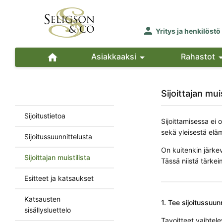

Yritys ja henkilöstö

Asiakkaaksi

Rahastot
Sijoittajan muis
Sijoitustietoa
Sijoittamisessa ei 
sekä yleisestä eläm
Sijoitussuunnittelusta
On kuitenkin järkev
Sijoittajan muistilista
Tässä niistä tärke
Esitteet ja katsaukset
Katsausten
1. Tee sijoitussuunn
sisällysluettelo
Tavoitteet vaihtele