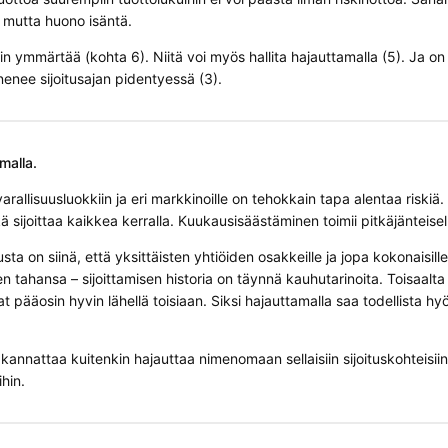
, mutta huono isäntä.
kin ymmärtää (kohta 6). Niitä voi myös hallita hajauttamalla (5). Ja o
ienenee sijoitusajan pidentyessä (3).
amalla.
arallisuusluokkiin ja eri markkinoille on tehokkain tapa alentaa riskiä
kä sijoittaa kaikkea kerralla. Kuukausisäästäminen toimii pitkäjänteiselle
ta on siinä, että yksittäisten yhtiöiden osakkeille ja jopa kokonaisill
n tahansa – sijoittamisen historia on täynnä kauhutarinoita. Toisaalt
at pääosin hyvin lähellä toisiaan. Siksi hajauttamalla saa todellista h
 kannattaa kuitenkin hajauttaa nimenomaan sellaisiin sijoituskohteisiin,
ihin.