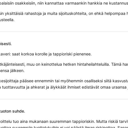
alaisiin osakkeisiin, niin kannattaa varmaankin hankkia ne kustannu
sin yksittäisiä rahastoja ja muita sijoituskohteita, on ehkä helpompaa 
usteella.
eisesti.
 kaveri: saat korkoa korolle ja tappioriski pienenee.
pitkäjänteisesti, muu on keinottelua hetken hintaheilahteluilla. Tämä h
sensa jälkeen.
kesijoittaja pääsee ennemmin tai myöhemmin osalliseksi siitä kasvust
 tuottavuutta ja ahkerat ja älykkäät ihmiset edistävät omaa uraansa 
 tuoton suhde.
oittelu tuo aina mukanaan suuremman tappioriskin. Mutta riskiä tarvi
uottoa suurempiin tuottolukuihin ei voi päästä ilman riskinottoa. San