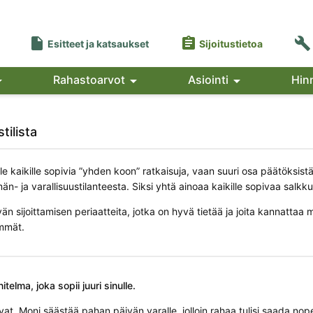



Esitteet ja katsaukset
Sijoitustietoa

Rahastoarvot

Asiointi

Hin
tilista
ole kaikille sopivia ”yhden koon” ratkaisuja, vaan suuri osa päätöksistä 
än- ja varallisuustilanteesta. Siksi yhtä ainoaa kaikille sopivaa salkku
än sijoittamisen periaatteita, jotka on hyvä tietää ja joita kannattaa 
immät.
itelma, joka sopii juuri sinulle.
vat. Moni säästää pahan päivän varalle, jolloin rahaa tulisi saada nop