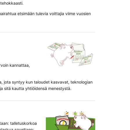
stehokkaasti.
hairahtua etsimään tulevia voittajia viime vuosien
arvoin kannattaa,
a, jota syntyy kun taloudet kasvavat, teknologian
ja sitä kautta yhtiöidensä menestystä.
taan: talletuskorkoa
anlaskua soveltaen: