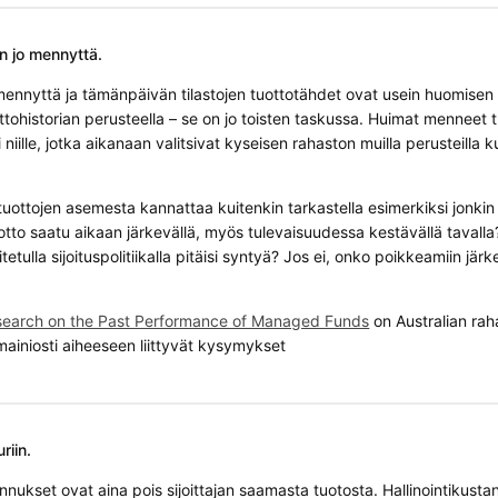
n jo mennyttä.
ennyttä ja tämänpäivän tilastojen tuottotähdet ovat usein huomisen f
ottohistorian perusteella – se on jo toisten taskussa. Huimat menneet t
niille, jotka aikanaan valitsivat kyseisen rahaston muilla perusteilla ku
uottojen asemesta kannattaa kuitenkin tarkastella esimerkiksi jonkin
otto saatu aikaan järkevällä, myös tulevaisuudessa kestävällä taval
oitetulla sijoituspolitiikalla pitäisi syntyä? Jos ei, onko poikkeamiin jä
search on the Past Performance of Managed Funds
on Australian rah
mainiosti aiheeseen liittyvät kysymykset
riin.
nnukset ovat aina pois sijoittajan saamasta tuotosta. Hallinointikust