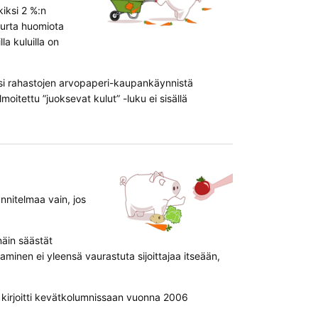
iksi 2 %:n
uurta huomiota
la kuluilla on
iksi rahastojen arvopaperi-kaupankäynnistä
oitettu ”juoksevat kulut” -luku ei sisällä
nnitelmaa vain, jos
näin säästät
aminen ei yleensä vaurastuta sijoittajaa itseään,
n kirjoitti kevätkolumnissaan vuonna 2006