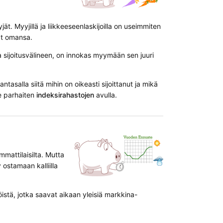
. Myyjillä ja liikkeeseenlaskijoilla on useimmiten
vat omansa.
 sijoitusvälineen, on innokas myymään sen juuri
tasalla siitä mihin on oikeasti sijoittanut ja mikä
e parhaiten
indeksirahastojen
avulla.
mattilaisilta. Mutta
y ostamaan kalliilla
öistä, jotka saavat aikaan yleisiä markkina-