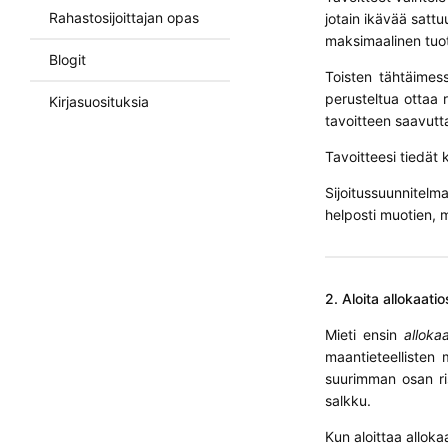
Rahastosijoittajan opas
jotain ikävää satt
maksimaalinen tuot
Blogit
Toisten tähtäimess
perusteltua ottaa re
Kirjasuosituksia
tavoitteen saavutt
Tavoitteesi tiedät k
Sijoitussuunnitelm
helposti muotien, m
2. Aloita allokaatio
Mieti ensin
allokaa
maantieteellisten m
suurimman osan ris
salkku.
Kun aloittaa alloka