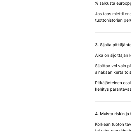
% salkusta euroopp
Jos taas miettii en
tuottohistorian per
3. Sijoita pitkäjänt
Aika on sijoittajan
Sijoittaa voi vain 
ainakaan kerta toi
Pitkäjänteinen osa
kehitys parantavaa
4. Muista riskin ja
Korkean tuoton tav
tai raha-markkinat