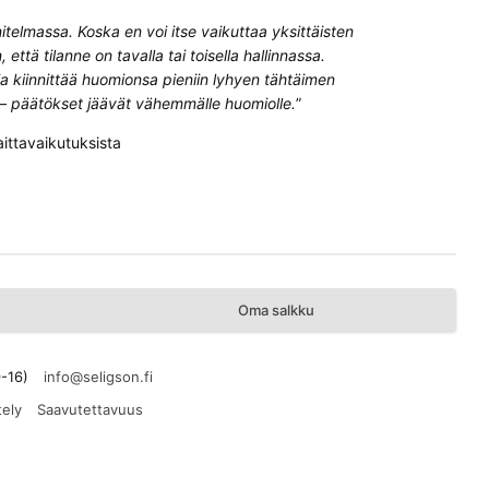
nitelmassa. Koska en voi itse vaikuttaa yksittäisten
ttä tilanne on tavalla tai toisella hallinnassa.
a kiinnittää huomionsa pieniin lyhyen tähtäimen
at – päätökset jäävät vähemmälle huomiolle.
”
ittavaikutuksista
Oma salkku
9-16)
tely
Saavutettavuus