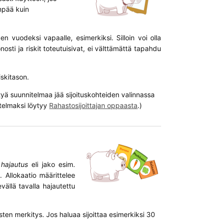
ämpää kuin
n vuodeksi vapaalle, esimerkiksi. Silloin voi olla
onosti ja riskit toteutuisivat, ei välttämättä tapahdu
iskitason.
tyä suunnitelmaa jää sijoituskohteiden valinnassa
itelmaksi löytyy
Rahastosijoittajan oppaasta
.)
n
hajautus
eli jako esim.
t. Allokaatio määrittelee
vällä tavalla hajautettu
sten merkitys. Jos haluaa sijoittaa esimerkiksi 30