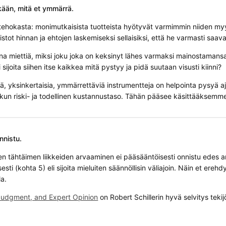
nkään, mitä et ymmärrä.
tehokasta: monimutkaisista tuotteista hyötyvät varmimmin niiden myyjät
stot hinnan ja ehtojen laskemiseksi sellaisiksi, että he varmasti saa
a miettiä, miksi joku joka on keksinyt lähes varmaksi mainostamansa
i sijoita siihen itse kaikkea mitä pystyy ja pidä suutaan visusti kiinni?
ä, yksinkertaisia, ymmärrettäviä instrumentteja on helpointa pysyä ajan
lkun riski- ja todellinen kustannustaso. Tähän pääsee käsittääksemm
onnistu.
n tähtäimen liikkeiden arvaaminen ei pääsääntöisesti onnistu edes am
esti (kohta 5) eli sijoita mieluiten säännöllisin väliajoin. Näin et erehd
a.
udgment, and Expert Opinion
on Robert Schillerin hyvä selvitys tekij