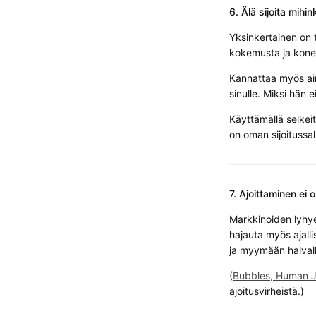
6. Älä sijoita mihi
Yksinkertainen on 
kokemusta ja konei
Kannattaa myös ain
sinulle. Miksi hän e
Käyttämällä selkeit
on oman sijoitussa
7. Ajoittaminen ei 
Markkinoiden lyhye
hajauta myös ajallis
ja myymään halvall
(
Bubbles, Human J
ajoitusvirheistä.)