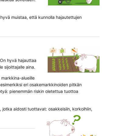
n hyvä muistaa, että kunnolla hajautettujen
. On hyvä hajauttaa
 sijoittajalle aina.
e markkina-alueille
a esimerkiksi eri osakemarkkinoiden pitkän
yötyä: pienemmän riskin oletettua tuottoa
 jotka aidosti tuottavat: osakkeisiin, korkoihiin,