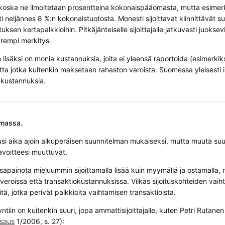
, koska ne ilmoitetaan prosentteina kokonaispääomasta, mutta esimerk
i neljännes 8 %:n kokonaistuotosta. Monesti sijoittavat kiinnittävät s
ksen kertapalkkioihin. Pitkäjänteiselle sijoittajalle jatkuvasti juoksevil
urempi merkitys.
on lisäksi on monia kustannuksia, joita ei yleensä raportoida (esimerk
tta jotka kuitenkin maksetaan rahaston varoista. Suomessa yleisesti ilm
kustannuksia.
lmassa.
si aika ajoin alkuperäisen suunnitelman mukaiseksi, mutta muuta suu
tavoitteesi muuttuvat.
sapainota mieluummin sijoittamalla lisää kuin myymällä ja ostamalla, 
eroissa että transaktiokustannuksissa. Vilkas sijoituskohteiden vaiht
ä, jotka perivät palkkioita vaihtamisen transaktioista.
tiin on kuitenkin suuri, jopa ammattisijoittajalle, kuten Petri Rutane
saus
1/2006, s. 27):