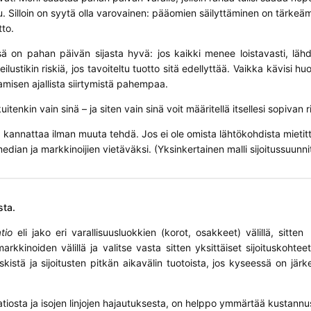
uu. Silloin on syytä olla varovainen: pääomien säilyttäminen on tärke
to.
ä on pahan päivän sijasta hyvä: jos kaikki menee loistavasti, lähde
ilustikin riskiä, jos tavoiteltu tuotto sitä edellyttää. Vaikka kävisi hu
amisen ajallista siirtymistä pahempaa.
uitenkin vain sinä – ja siten vain sinä voit määritellä itsellesi sopivan r
a kannattaa ilman muuta tehdä. Jos ei ole omista lähtökohdista mietit
edian ja markkinoijien vietäväksi. (Yksinkertainen malli sijoitussuunn
sta.
tio
eli jako eri varallisuusluokkien (korot, osakkeet) välillä, sitte
arkkinoiden välillä ja valitse vasta sitten yksittäiset sijoituskohtee
kistä ja sijoitusten pitkän aikavälin tuotoista, jos kyseessä on järke
atiosta ja isojen linjojen hajautuksesta, on helppo ymmärtää kustannu