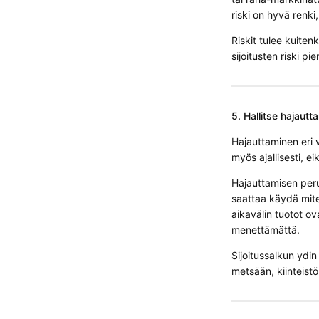
riski on hyvä renki
Riskit tulee kuiten
sijoitusten riski p
5. Hallitse hajautt
Hajauttaminen eri v
myös ajallisesti, ei
Hajauttamisen perus
saattaa käydä mite
aikavälin tuotot ov
menettämättä.
Sijoitussalkun ydin
metsään, kiinteistö