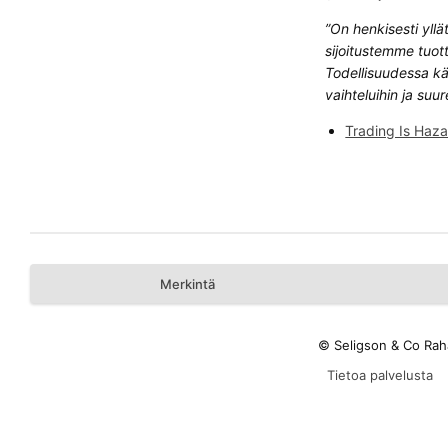
”On henkisesti yllä
sijoitustemme tuott
Todellisuudessa kä
vaihteluihin ja suu
Trading Is Haz
Merkintä
© Seligson & Co Rah
Tietoa palvelusta