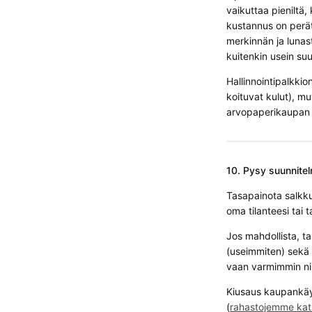
vaikuttaa pieniltä
kustannus on perät
merkinnän ja lunastu
kuitenkin usein su
Hallinnointipalkki
koituvat kulut), mu
arvopaperikaupan 
10. Pysy suunnite
Tasapainota salkku
oma tilanteesi tai 
Jos mahdollista, ta
(useimmiten) sekä v
vaan varmimmin niit
Kiusaus kaupankäyn
(
rahastojemme kat