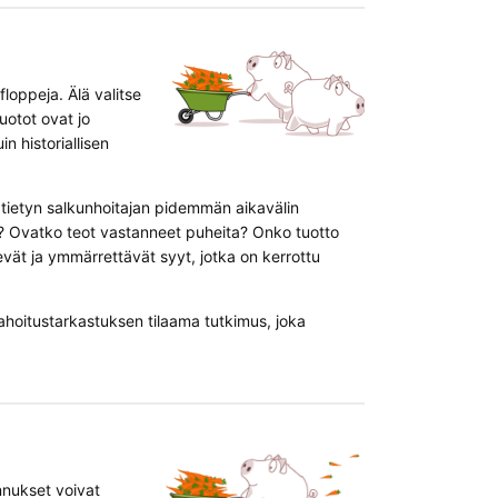
loppeja. Älä valitse
uotot ovat jo
in historiallisen
 tietyn salkunhoitajan pidemmän aikavälin
la? Ovatko teot vastanneet puheita? Onko tuotto
rkevät ja ymmärrettävät syyt, jotka on kerrottu
ahoitustarkastuksen tilaama tutkimus, joka
annukset voivat