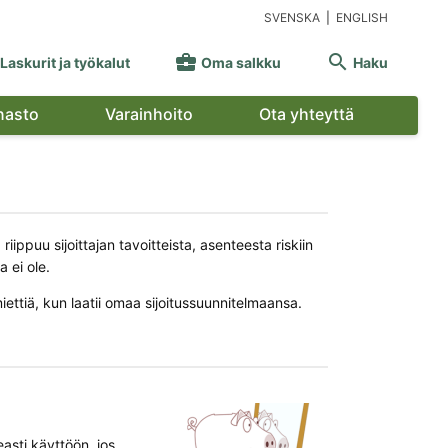
SVENSKA
|
ENGLISH


Laskurit ja työkalut
Oma salkku
Haku
nasto
Varainhoito
Ota yhteyttä
riippuu sijoittajan tavoitteista, asenteesta riskiin
a ei ole.
miettiä, kun laatii omaa sijoitussuunnitelmaansa.
easti käyttöön, jos