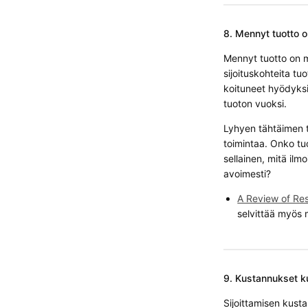
8. Mennyt tuotto o
Mennyt tuotto on m
sijoituskohteita tu
koituneet hyödyksi 
tuoton vuoksi.
Lyhyen tähtäimen t
toimintaa. Onko tu
sellainen, mitä ilm
avoimesti?
A Review of Re
selvittää myös 
9. Kustannukset ku
Sijoittamisen kusta