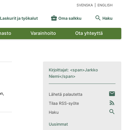
SVENSKA
|
ENGLISH


Laskurit ja työkalut
Oma salkku
Haku
nasto
Varainhoito
Ota yhteyttä
Kirjoittajat: <span>Jarkko
Niemi</span>
email
on,
Lähetä palautetta
rss_feed
Tilaa RSS-syöte
search
Haku
Uusimmat