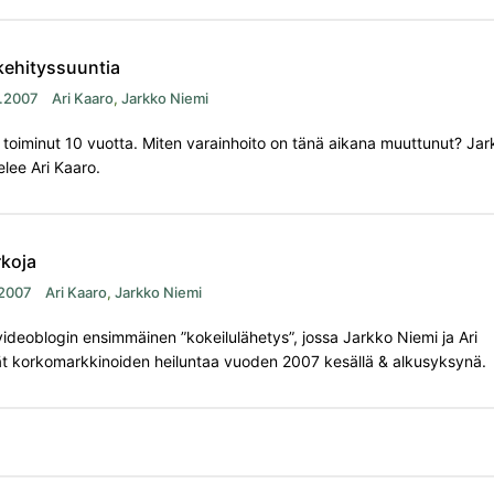
kehityssuuntia
.2007
Ari Kaaro
,
Jarkko Niemi
 toiminut 10 vuotta. Miten varainhoito on tänä aikana muuttunut? Ja
lee Ari Kaaro.
rkoja
.2007
Ari Kaaro
,
Jarkko Niemi
videoblogin ensimmäinen ”kokeilulähetys”, jossa Jarkko Niemi ja Ari
ät korkomarkkinoiden heiluntaa vuoden 2007 kesällä & alkusyksynä.