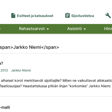



Esitteet ja katsaukset
Sijoitustietoa

Rahastoarvot

Asiointi

Hin
: <span>Jarkko Niemi</span>
a?
.2012
Jarkko Niemi
n alhaiset korot merkitsevät sijoittajille? Miten ne vaikuttavat allokaati
flaatiosuojaa? Haastattelussa pitkän linjan ”korkomies” Jarkko Niemi.
 -malli