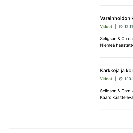
Varainhoidon 
Videot
|
12.11

Seligson & Co on
Niemeä haastatte
Karkkeja ja ko
Videot
|
1.10

Seligson & Co:n 
Kaaro käsittelev