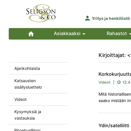

Yritys ja henkilöstö

Asiakkaaksi

Rahastot
Kirjoittajat
Ajankohtaista
Korkokurjuutt
Katsausten
Videot
|
12.4

sisällysluettelo
Mitä historiallise
Videot
saako mistään in
Kysymyksiä ja
vastauksia
Ydin/satelliitti
PhoebusBlogi