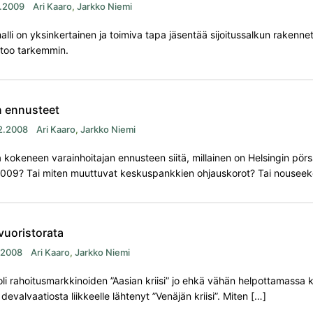
.2009
Ari Kaaro
,
Jarkko Niemi
-malli on yksinkertainen ja toimiva tapa jäsentää sijoitussalkun rakennet
rtoo tarkemmin.
 ennusteet
2.2008
Ari Kaaro
,
Jarkko Niemi
a kokeneen varainhoitajan ennusteen siitä, millainen on Helsingin pörs
2009? Tai miten muuttuvat keskuspankkien ohjauskorot? Tai nouseek
vuoristorata
.2008
Ari Kaaro
,
Jarkko Niemi
li rahoitusmarkkinoiden ”Aasian kriisi” jo ehkä vähän helpottamassa 
 devalvaatiosta liikkeelle lähtenyt ”Venäjän kriisi”. Miten […]