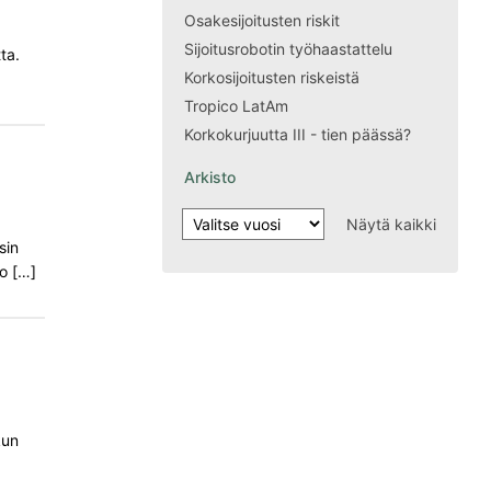
Osakesijoitusten riskit
Sijoitusrobotin työhaastattelu
ta.
Korkosijoitusten riskeistä
Tropico LatAm
Korkokurjuutta III - tien päässä?
Arkisto
Näytä kaikki
sin
o […]
kun