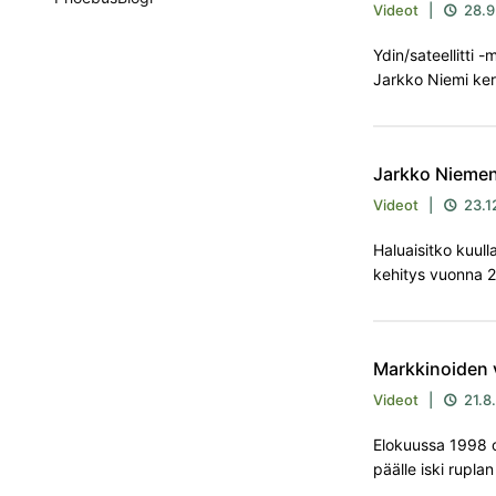
Videot
|
28.9

Ydin/sateellitti 
Jarkko Niemi ke
Jarkko Niemen
Videot
|
23.1

Haluaisitko kuull
kehitys vuonna 
Markkinoiden 
Videot
|
21.8

Elokuussa 1998 o
päälle iski ruplan