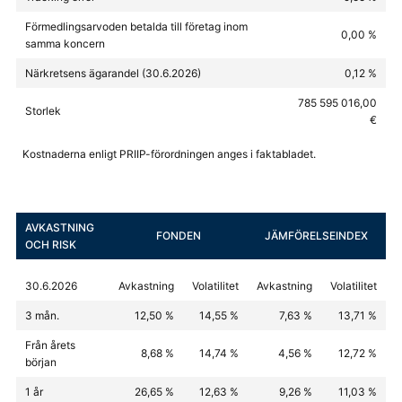
Förmedlingsarvoden betalda till företag inom
0,00 %
samma koncern
Närkretsens ägarandel (30.6.2026)
0,12 %
785 595 016,00
Storlek
€
Kostnaderna enligt PRIIP-förordningen anges i faktabladet.
AVKASTNING
FONDEN
JÄMFÖRELSEINDEX
OCH RISK
30.6.2026
Avkastning
Volatilitet
Avkastning
Volatilitet
3 mån.
12,50 %
14,55 %
7,63 %
13,71 %
Från årets
8,68 %
14,74 %
4,56 %
12,72 %
början
1 år
26,65 %
12,63 %
9,26 %
11,03 %