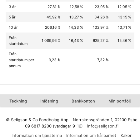
3 år
27,81 %
12,58 %
23,95 %
12,05 %
5 år
45,92 %
13,27 %
34,26 %
13,15 %
10 år
206,16 %
14,33 %
132,97 %
13,71 %
Från
1 089,96 %
16,43 %
625,27 %
15,46 %
startdatum
Från
startdatum per
9,23 %
7,32 %
annum
Teckning
Inlösning
Bankkonton
Min portfölj
© Seligson & Co Fondbolag Abp
Norrskensgränden 1, 02100 Esbo
09 6817 8200 (vardagar 9-16)
Information om tjänsterna
Information om hållbarhet
Kakor