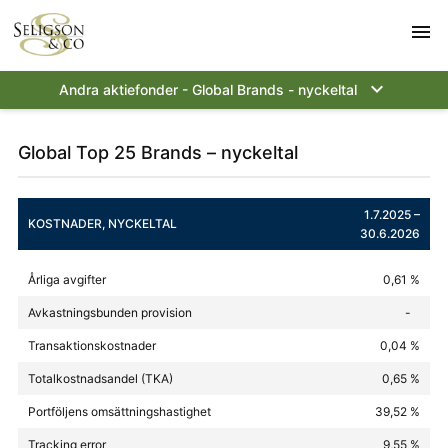
menu

Andra aktiefonder - Global Brands - nyckeltal
Global Top 25 Brands – nyckeltal
1.7.2025 –
KOSTNADER, NYCKELTAL
30.6.2026
Årliga avgifter
0,61 %
Avkastningsbunden provision
-
Transaktionskostnader
0,04 %
Totalkostnadsandel (TKA)
0,65 %
Portföljens omsättningshastighet
39,52 %
Tracking error
9,55 %