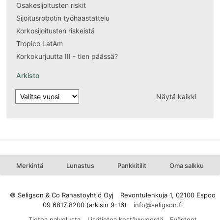
Osakesijoitusten riskit
Sijoitusrobotin työhaastattelu
Korkosijoitusten riskeistä
Tropico LatAm
Korkokurjuutta III - tien päässä?
Arkisto
Näytä kaikki
Merkintä
Lunastus
Pankkitilit
Oma salkku
© Seligson & Co Rahastoyhtiö Oyj
Revontulenkuja 1, 02100 Espoo
09 6817 8200 (arkisin 9-16)
Tietoa palvelusta
Lisätietoa kestävyydestä
Evästeet