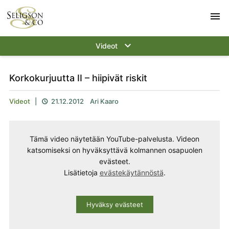
menu
keyboard_arrow_down
Videot
Korkokurjuutta II – hiipivät riskit
Videot
|
21.12.2012
Ari Kaaro

Tämä video näytetään YouTube-palvelusta. Videon
katsomiseksi on hyväksyttävä kolmannen osapuolen
evästeet.
Lisätietoja
evästekäytännöstä
.
Hyväksy evästeet