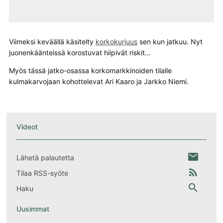
Viimeksi keväällä käsitelty
korkokurjuus
sen kun jatkuu. Nyt
juonenkäänteissä korostuvat hiipivät riskit…
Myös tässä jatko-osassa korkomarkkinoiden tilalle
kulmakarvojaan kohottelevat Ari Kaaro ja Jarkko Niemi.
Videot
email
Lähetä palautetta
rss_feed
Tilaa RSS-syöte
search
Haku
Uusimmat