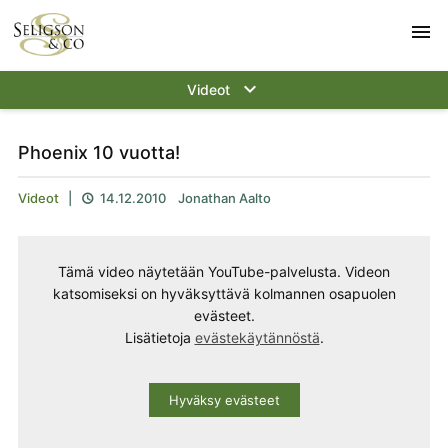
menu
keyboard_arrow_down
Videot
Phoenix 10 vuotta!
Videot
|
14.12.2010
Jonathan Aalto

Tämä video näytetään YouTube-palvelusta. Videon
katsomiseksi on hyväksyttävä kolmannen osapuolen
evästeet.
Lisätietoja
evästekäytännöstä
.
Hyväksy evästeet