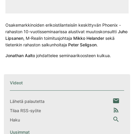
Osakemarkkinoiden erikoistilanteisiin keskittyvän Phoenix -
rahaston 10-vuotisseminaarissa alustivat muutoskonsultti
Juho
Lipsanen
, M-Realin toimitusjohtaja
Mikko Helander
sekä
tietenkin rahaston salkunhoitaja
Peter Seligson
.
Jonathan Aalto
johdattelee seminaarikoosteen kulkua.
Videot
email
Lähetä palautetta
rss_feed
Tilaa RSS-syöte
search
Haku
Uusimmat