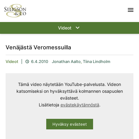
menu
keyboard_arrow_down
Videot
Venäjästä Veromessuilla
Videot
|
6.4.2010
Jonathan Aalto
,
Tiina Lindholm

Tämä video näytetään YouTube-palvelusta. Videon
katsomiseksi on hyväksyttävä kolmannen osapuolen
evästeet.
Lisätietoja
evästekäytännöstä
.
Hyväksy evästeet