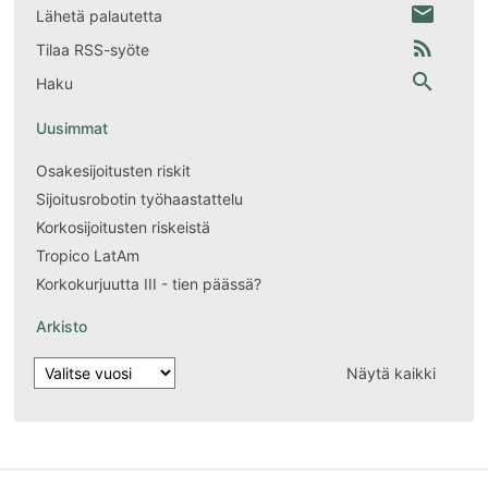
email
Lähetä palautetta
rss_feed
Tilaa RSS-syöte
search
Haku
Uusimmat
Osakesijoitusten riskit
Sijoitusrobotin työhaastattelu
Korkosijoitusten riskeistä
Tropico LatAm
Korkokurjuutta III - tien päässä?
Arkisto
Näytä kaikki