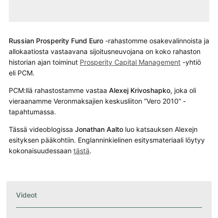
Russian Prosperity Fund Euro
-rahastomme osakevalinnoista ja
allokaatiosta vastaavana sijoitusneuvojana on koko rahaston
historian ajan toiminut
Prosperity Capital Management
-yhtiö
eli PCM.
PCM:llä rahastostamme vastaa
Alexej Krivoshapko
, joka oli
vieraanamme Veronmaksajien keskusliiton ”Vero 2010” -
tapahtumassa.
Tässä videoblogissa
Jonathan Aalto
luo katsauksen Alexejn
esityksen pääkohtiin. Englanninkielinen esitysmateriaali löytyy
kokonaisuudessaan
tästä
.
Videot