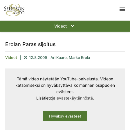
menu
keyboard_arrow_down
Videot
Erolan Paras sijoitus
Videot
|
12.8.2009
Ari Kaaro
,
Marko Erola

Tämä video näytetään YouTube-palvelusta. Videon
katsomiseksi on hyväksyttävä kolmannen osapuolen
evästeet.
Lisätietoja
evästekäytännöstä
.
Hyväksy evästeet