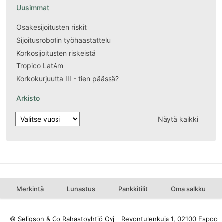
Uusimmat
Osakesijoitusten riskit
Sijoitusrobotin työhaastattelu
Korkosijoitusten riskeistä
Tropico LatAm
Korkokurjuutta III - tien päässä?
Arkisto
Näytä kaikki
Merkintä
Lunastus
Pankkitilit
Oma salkku
© Seligson & Co Rahastoyhtiö Oyj
Revontulenkuja 1, 02100 Espoo