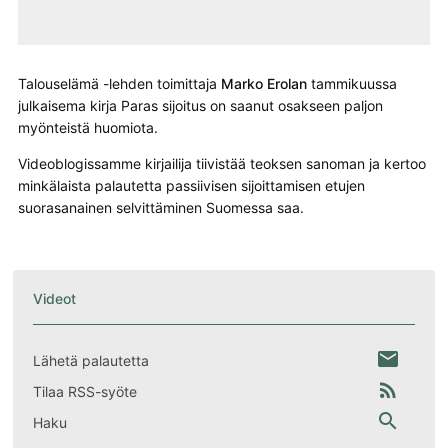
Talouselämä -lehden toimittaja
Marko Erolan
tammikuussa
julkaisema kirja Paras sijoitus on saanut osakseen paljon
myönteistä huomiota.
Videoblogissamme kirjailija tiivistää teoksen sanoman ja kertoo
minkälaista palautetta passiivisen sijoittamisen etujen
suorasanainen selvittäminen Suomessa saa.
Videot
email
Lähetä palautetta
rss_feed
Tilaa RSS-syöte
search
Haku