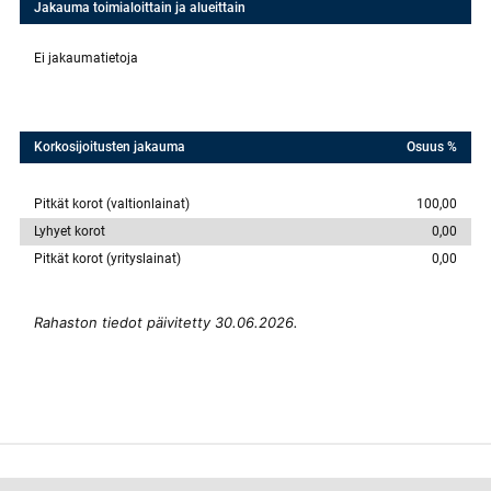
Jakauma toimialoittain ja alueittain
Ei jakaumatietoja
Korkosijoitusten jakauma
Osuus %
Pitkät korot (valtionlainat)
100,00
Lyhyet korot
0,00
Pitkät korot (yrityslainat)
0,00
Rahaston tiedot päivitetty 30.06.2026.