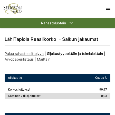
menu
keyboard_arrow_down
Rahastoluotain
LähiTapiola Reaalikorko - Salkun jakaumat
Paluu rahastoesittelyyn
|
Sijoitustyypeittäin ja toimialoittain
|
Arvopaperilistaus
|
Maittain
Allokaatio
Osuus %
Korkosijoitukset
99,97
Käteinen / tilisijoitukset
0,03