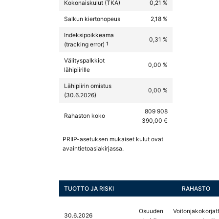
Kokonaiskulut (TKA)
0,21 %
Salkun kiertonopeus
2,18 %
Indeksipoikkeama
0,31 %
(tracking error)
1
Välityspalkkiot
0,00 %
lähipiirille
Lähipiirin omistus
0,00 %
(30.6.2026)
809 908
Rahaston koko
390,00 €
PRIIP-asetuksen mukaiset kulut ovat
avaintietoasiakirjassa.
TUOTTO JA RISKI
RAHASTO
Osuuden
Voitonjakokorjat
30.6.2026