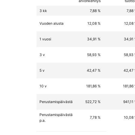
arvonkehitys
tuott
3 kk
7,88 %
7,88
Vuoden alusta
12,08 %
12,08
1 vuosi
34,91 %
34,91
3 v
58,93 %
58,93
5 v
42,47 %
42,47
10 v
181,86 %
181,86
Perustamispäivästä
522,72 %
941,11
Perustamispäivästä
7,78 %
10,08
p.a.