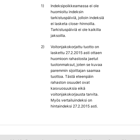
1)
Indeksipoikkeamassa ei ole
huomioitu indeksin
tarkistuspäiviä, jolloin indeksiä
ei lasketa close-hinnoilla.
Tarkistuspäiviä ei ole kaikilla
jaksoilla.
2)
Voitonjakokorjattu tuotto on
laskettu 27.2.2015 asti ottaen
huomioon rahastosta jaetut
tuotonmaksut, joten se kuvaa
paremmin sijoittajan saamaa
tuottoa. Tästä eteenpäin
rahaston osuudet ovat
kasvuosuuksia eikä
voitonjakokorjausta tarvita.
Myös vertailuindeksi on
hintaindeksi 27.2.2015 asti.