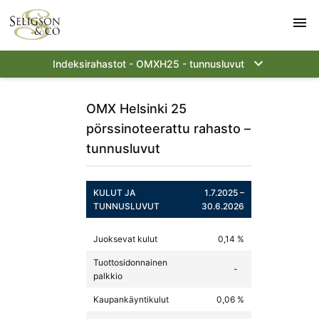
menu
keyboard_arrow_down
Indeksirahastot - OMXH25 - tunnusluvut
OMX Helsinki 25
pörssinoteerattu rahasto –
tunnusluvut
KULUT JA
1.7.2025 –
TUNNUSLUVUT
30.6.2026
Juoksevat kulut
0,14 %
Tuottosidonnainen
-
palkkio
Kaupankäyntikulut
0,06 %